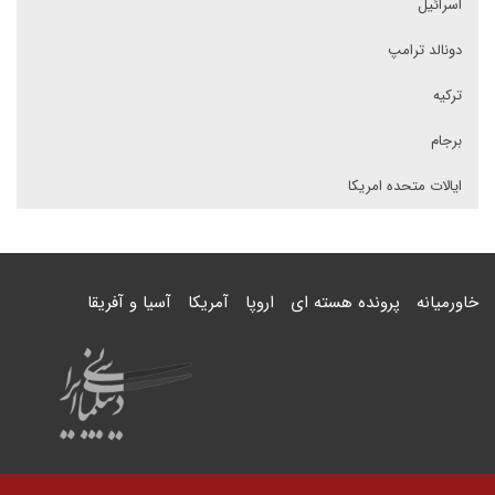
اسرائیل
دونالد ترامپ
ترکیه
برجام
ایالات متحده امریکا
خاورمیانه
پرونده هسته ای
اروپا
آمریکا
آسیا و آفریقا