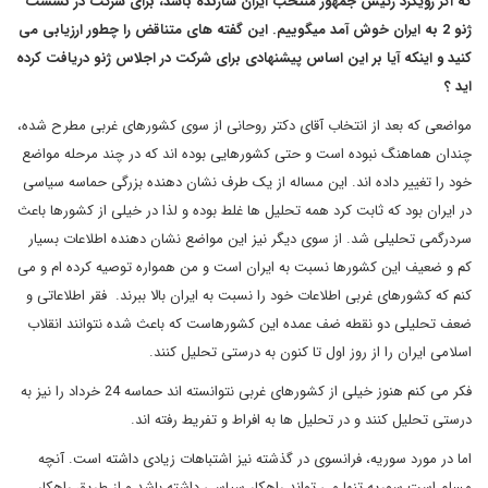
که اگر رویکرد رئیس جمهور منتخب ایران سازنده باشد، برای شرکت در نشست
ژنو 2 به ایران خوش آمد میگوییم. این گفته های متناقض را چطور ارزیابی می
کنید و اینکه آیا بر این اساس پیشنهادی برای شرکت در اجلاس ژنو دریافت کرده
اید ؟
مواضعی که بعد از انتخاب آقای دکتر روحانی از سوی کشورهای غربی مطرح شده،
چندان هماهنگ نبوده است و حتی کشورهایی بوده اند که در چند مرحله مواضع
خود را تغییر داده اند. این مساله از یک طرف نشان دهنده بزرگی حماسه سیاسی
در ایران بود که ثابت کرد همه تحلیل ها غلط بوده و لذا در خیلی از کشورها باعث
سردرگمی تحلیلی شد. از سوی دیگر نیز این مواضع نشان دهنده اطلاعات بسیار
کم و ضعیف این کشورها نسبت به ایران است و من همواره توصیه کرده ام و می
کنم که کشورهای غربی اطلاعات خود را نسبت به ایران بالا ببرند. فقر اطلاعاتی و
ضعف تحلیلی دو نقطه ضف عمده این کشورهاست که باعث شده نتوانند انقلاب
اسلامی ایران را از روز اول تا کنون به درستی تحلیل کنند.
فکر می کنم هنوز خیلی از کشورهای غربی نتوانسته اند حماسه 24 خرداد را نیز به
درستی تحلیل کنند و در تحلیل ها به افراط و تفریط رفته اند.
اما در مورد سوریه، فرانسوی در گذشته نیز اشتباهات زیادی داشته است. آنچه
مسلم است سوریه تنها می تواند راهکار سیاسی داشته باشد و از طریق راهکار