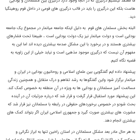
ما معتقد نیستیم درگیری که در آنجا وجود دارد درگیری بین مسلمانان و بودایی
هاست بلکه این درگیری را باید در قالب درگیری های قومی در داخل قوم روهینگیا
دید.
البته بخش مسلمان های قوم به دلیل اینکه جامعه میانمار در مجموع یک جامعه
بودایی است و دولت میانمار نیز یک دولت بودایی است ، طبیعتا تحت فشارهای
بیشتری هستند و در برخورد با این مشکل صدمه بیشتری دیده اند اما این به
مفهوم آن نیست که درگیری موجود مذهبی است و نیابد خیلی از این زاویه به
قضیه نگاه کنیم.
پیشنهاد داده ایم گفتگویی بین علمای اسلامی و روحانیون بودایی در ایران و
میانمار برگزار شود واین گفتگوها به رشد تفاهم و درک متقابل و همچنین زندگی
مسالمت آمیز مسلمانان و بودایی ها به ویژه در آن منطقه به خصوص کمک کند.
این پیشنهاد مورد استقبال قرار گرفت و قرار شد که درباره جزئیات آن در آینده
بحث شودو در خصوص برخوردهای حقوقی در رابطه با مسلمانان نیز قرار شد که
مشورت های بیشتری صورت گیرد و جمهوری اسلامی ایران اگر بتواند کمک های
بیشتری انجام دهد.
به هر حال مادر بعد مشکل مسلمانان در استان راخین تنها به ابراز نگرانی و
محکوم کردن اکتفا نکردیم . البته نگرانی هایمان را خیلی جدی انتقال داده ایم اما