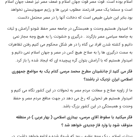
اسلام بوده است. قوت مصر قوت جهان اسلام و ضعف مصر نیز ضعف جهان اسلام
است و مسلما یک مصر قدرتمند مطلوب غربی ها و رژیم صهیونیستی نخواهد
بود.بنابر این خیلی طبیعی است که دخالت آنها را در مصر محتمل دانست.
ما امیدوار هستیم وحدت و همبستگی در جامعه مصر حفظ شودو آرامش و ثبات
به جامعه سیاسی مصر بازگردد . درگیری و خشونت را به هیچ وجه مجاز نمی
دانیم و کشته شدن افراد بی گناه را در هر شکل محکوم می کنیم.رفتن تظاهرات
به سمت درگیری ها را به صلاح هیچ کس در مصر و جهان اسلام نمی دانیم و
امیدوار هستیم که با آرامش بتوان گره پیچیده ای که ایجاد شده را باز کرد.
فکر می کنید از جانشینان مطرح محمد مرسی کدام یک به مواضع جمهوری
اسلامی ایران نزدیک تر باشند؟
ما از زاویه صلاح و سعادت مردم مصر به تحولات در این کشور نگاه می کنیم و
امیدوار هستیم هر تحولی که رخ می دهد در جهت منافع مردم مصر و حفظ
وحدت و همبستگی در این کشور بزرگ باشد.
فکر میکنید با سقوط آقای مرسی، بیداری اسلامی ( بهار عربی ) در منطقه
متوقف شود یا وارد فاز جدیدی خواهد شد ؟
بیداری اسلامی یک موج عظیمی بود که شروع شده و ادامه خواهد داشت. در