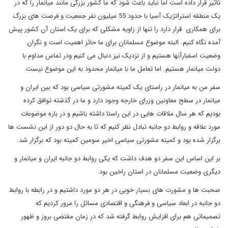
تأثیر قرار داده است اما نباید باعث شود که ما کشور بزرگی مانند میانمار را که در
یک منطقه استراتژیک آسیا با حدود 55 میلیون نفر جمعیت و فرصت های بزرگ
برای همکاری قرار دارد را تنها از زاویه مشکلی که برای یک استان آن کشور پیش
آمده نگاه کنیم. البته موضوع مسلمانان برای ما حائز اهمیت است و نگران
وضعیت اسفبارآنها هستیم و از نزدیک نیز دنبال می کنیم ودر تماس مداوم با
دولت میانمار هستیم. اما تعامل ما با میانمار محدود به این موضوع نیست.
سفر من به میانمار در راستای یک کمیته مشورتی سیاسی بود که بین ایران و
میانمار در سطح معاونین وزرای خارجه وجود دارد و ما در گذشته توافق کرده
بودیم که هر سال ملاقات هایی در این راستا داشته باشیم و در باره موضوعات
مورد علاقه و روابط دو جانبه تبادل نظر کنیم که تا به حال دو دور از این نشست ها
برگزار شده بود و کمیته مشورتی سیاسی اخیر سومین کمیته بود که برگزار شد.
بر این اساس این سفر دو هدف داشت که یکی روابط دو جانبه ایران و میانمار و
دیگری وضعیت مسلمانان در استان راخین بود.
صحبت ها و مشورت های بسیار خوبی در هر دو مورد داشتیم و در رابطه با روابط
دو جانبه در ابعاد سیاسی و فرهنگی و اقتصادی مسائل را مرور کردیم که
تصمیماتی هم برای افزایش روابط گرفته شد که در زمان مقتضی بروز و ظهور