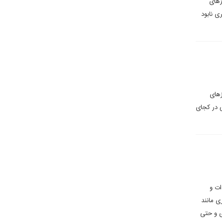
زهای
ی نابود
زهای
ی در کجای
ات و
 مانند
ی و حتی