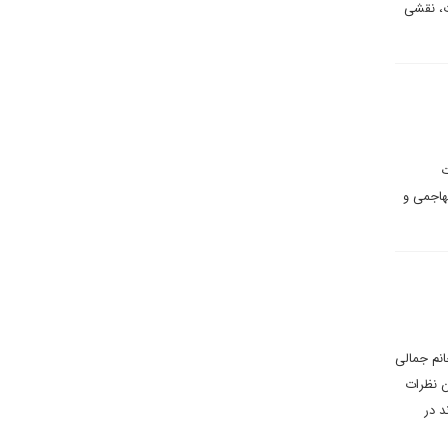
ت، نقشی
ت
هاجمی و
نم جمالی
OHC منتشر شد. انتشار این نظرات
د در