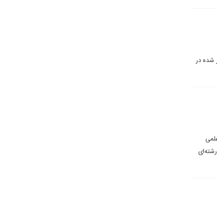
 شده در
علمی
شته‌ای