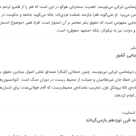
دیپلماسی ایرانی می‌نویسد: اهمیت سخنرانی هوگو در این است که فقر را از قلمرو ترحم 
 می‌برد. او نمی‌گوید فقرا نیازمند شفقت فردی‌اند؛ بلکه می‌گوید جامعه و حکومت در بر
به‌جایی مفهومی است که حقوق بشر معاصر بر آن استوار است: افراد فقیر «موضوع احسان
 و دولت نیز نه نیکوکار، بلکه «متعهد حقوقی» است.
شر
بنایی کشور
ای دیپلماسی ایرانی می‌نویسد: چنین حملاتی آشکارا مصداق نقض اصول بنیادین حقوق بی
شان حفظ جان غیرنظامیان و صیانت از محیط زیست در دوران جنگ است. کنوانسیون‌ها
پروتکل‌های الحاقی آن، به‌ویژه ماده‌ی ۵۵ پروتکل اول، تخریب عامدانه‌ی محیط‌زیست که آلام طولانی‌مدت برای انسان‌ه
لام کرده‌اند.
انسانیت
ه قرن نوزدهم بازمی‌گرداند