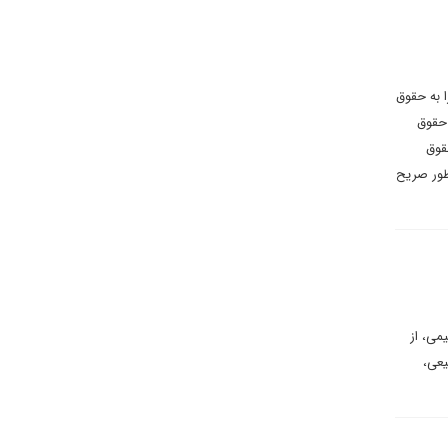
 به حقوق
 حقوق
قوق
طور صریح
می، از
یعی،