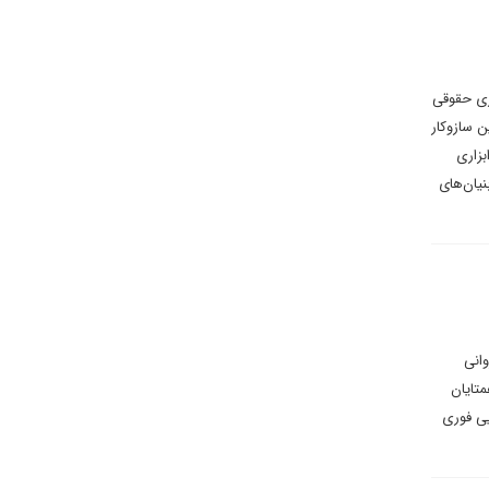
ری حقوقی
ن سازوکار
بزاری
نیان‌های
انی
متایان
یی فوری