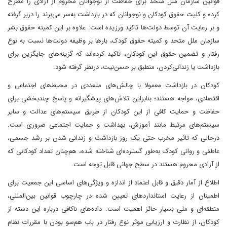
قوانین سازمان ملل متحد برای حفاظت از نوجوانان محروم از آزادی را مطرح
کرده و کلیت حقوق کودکان و نوجوانان که در بازداشت به‌سر می‌برند را دربر گرفته
و بر رعایت آن توسط دولت‌ها تاکید ورزیده است. علاوه بر این کمیته حقوق بشر
سازمان ملل متحد و کمیته حقوق کودک، بارها بر وظیفه دولت‌ها نسبت به نوع
رفتار و تضمین حقوق این کودکان، تاکید کرده‌اند که گزینه‌های جایگزین برای
بازداشت یا زندانی‌کردن، منطبق بر حسن‌نیت، درنظر گرفته شود.
کودکان در بازداشت معمولا با چالش‌های متعددی در محیط‌های اجتماعی و
اقتصادی، مواجه هستند؛ بنابراین تلاش‌های پیشگیرانه و پاسخ چندبخشی برای
حفاظت و حمایت کافی از این کودکان از طریق سیستم‌های عدالت و سایر
سیستم‌های مرتبط مانند آموزش، بهداشت و حمایت اجتماعی ضروری است.
درحالی که تاثیر مخرب حتی یک روز بازداشت و زندانی شدن بر رشد جسمی،
عاطفی و روانی کودک به‌طور گسترده‌ای شناخته شده، هم‌چنان تعداد کودکانی که
از آزادی محروم هستند در سطح جهانی قابل توجه است.
اطلاع از آمار دقیق و قابل اعتماد از اندازه و ویژگی‌های اساسی این جمعیت برای
اطمینان از رعایت استانداردهای تعیین شده در چارچوب قوانین بین‌المللی،
منطقه‌ای و ملی بسیار حائز اهمیت است. داده‌های ناکافی درباره این دسته از
کودکان، از نظارت و ارزیابی موثر نوع رفتار در باب هم‌سو بودن با مقررات نظام