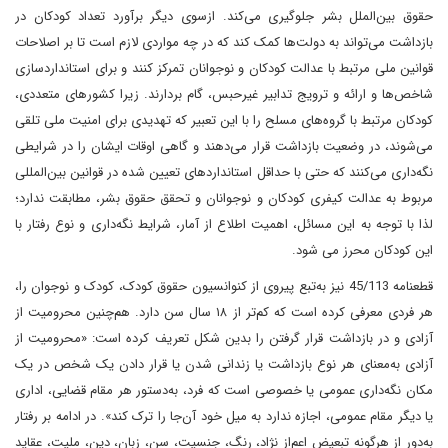
حقوق بین‌الملل بشر جلوگیری می‌کند. ازسوی دیگر برآورد تعداد کودکان در
بازداشت می‌تواند به دولت‌ها کمک کند که در چه مواردی لازم است تا بر اصلاحات
قوانین ملی مرتبط با عدالت کودکان و نوجوانان تمرکز کنند و برای استانداردسازی
شاخص‌ها و ارائه و ترویج تدابیر غیرحبس، گام بردارند. زیرا کشورهای متعددی،
کودکان مرتبط با گروه‌های مسلح را با این تعبیر که تهدیدی برای امنیت ملی تلقی
می‌شوند، در وضعیت بازداشت قرار می‌دهند و گاهی اوقات ایشان را در شرایطی
نگه‌داری می‌کنند که حتی با حداقل استانداردهای تعیین شده در قوانین بین‌المللی
مربوط به عدالت کیفری کودکان و نوجوانان و تحقق حقوق بشر، مطابقت ندارد؛
لذا با توجه به این مسائل، اهمیت اطلاع از آمار، شرایط نگه‌داری و نوع رفتار با
این کودکان محرز می شود.
قطعنامه 45/113 نیز به‌تبع پیروی از کنوانسیون حقوق کودک، کودک و نوجوان را،
هر فردی معرفی کرده است که کم‌تر از ۱۸ سال سن دارد. هم‌چنین محرومیت از
آزادی و در بازداشت قرار گرفتن را بدین شکل تعریف کرده است: «محرومیت از
آزادی به‌معنای هر نوع بازداشت یا زندانی شدن یا قرار دادن یک شخص در یک
مکان نگه‌داری عمومی یا خصوصی است که فرد، به‌دستور هر مقام قضایی، اداری
یا دیگر مقام عمومی، اجازه ندارد به میل خود آن‌جا را ترک کند». در ادامه بر رفتار
به‌دور از هرگونه تبعیض اعم‌از نژاد، رنگ، جنسیت، سن، زبان، دین، ملیت، عقاید