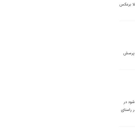
لا برعکس
ن پرسش
 شود در
ر راستای