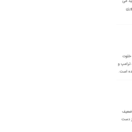
ید می
وری
 خلوت
 ترامپ و
ده است.
ف ضعیف
از دست