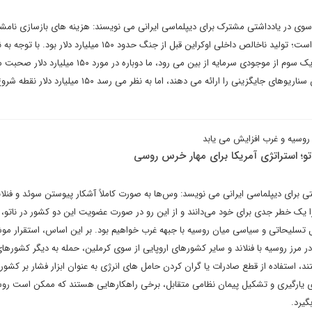
وی در یادداشتی مشترک برای دیپلماسی ایرانی می نویسند: هزینه های بازسازی نا
است زیرا روند جنگ نامشخص است؛ تولید ناخالص داخلی اوکراین قبل از جنگ حدود ۱۵۰ میلیارد دلار بو
سرمایه به تولید و با فرض اینکه یک سوم از موجودی سرمایه از بین می رود، ما دوباره در مو
مثل همیشه، مفروضات جایگزین سناریوهای جایگزینی را ارائه می دهند، اما به نظر می رسد
روسیه و غرب افزایش می یابد
تو؛ استراتژی آمریکا برای مهار خرس روسی
برای دیپلماسی ایرانی می نویسد: وس‌ها به صورت کاملاً آشکار پیوستن سوئد و فنلان
 یک خطر جدی برای خود می‌دانند و از این رو در صورت عضویت این دو کشور در ناتو، د
 تسلیحاتی و سیاسی میان روسیه با جبهه غرب خواهیم بود. بر این اساس، استقرار مو
 مرز روسیه با فنلاند و سایر کشورهای اروپایی از سوی کرملین، حمله به دیگر کشورهای
ند، استفاده از قطع صادرات یا گران کردن حامل های انرژی به عنوان ابزار فشار بر کشور
رای یارگیری و تشکیل پیمان نظامی متقابل، برخی راهکارهایی هستند که ممکن است روس
گیرد.