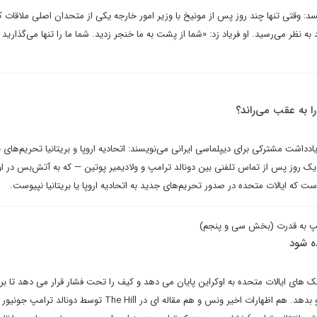
یسد: وقتی تنها چند روز پس از مونیخ با وزیر امور خارجه یکی از متحدان اصلی ملاقات ک
به نظر می‌رسید. او فریاد زد: «شما از پشت به ما خنجر زدید. شما ما را تنها می‌گذارید تا
ا به عقب می‌راند؟
دداشت مشترکی برای دیپلماسی ایرانی می‌نویسند: اتحادیه اروپا و بریتانیا تحریم‌های
 یک روز پس از تماس تلفنی بین دونالد ترامپ و ولادیمیر پوتین — که به آتش‌بس در او
ست که ایالات متحده در صدور تحریم‌های جدید به اتحادیه اروپا یا بریتانیا نپیوست.
امپ به قدرت (بخش سی‌ و پنجم)
ده شود
 های ایالات متحده به اوکراین پایان می دهد و کیف را تحت فشار قرار می دهد تا برا
دادن به جنگ امتیازاتی به مسکو بدهد. هم اظهارات اخیر ونس و هم مقاله ای در The Hill توسط دونا