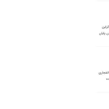
کراین
ن پایان
انفجاری
ه