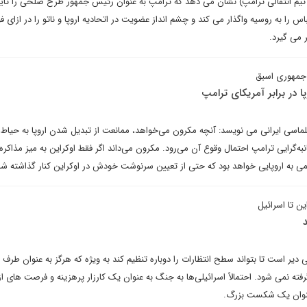
 تیم انتقالی ترامپ) نشان می دهد که ترامپ به عنوان رئیس جمهور طرح صلحی را تای
اس را به روسیه واگذار می کند و چشم انداز عضویت در اتحادیه اروپا و ناتو را در ازای ف
می گیرد.
 جمهوری اسبق
پا در برابر آمریکای ترامپ
یپلماسی ایرانی می نویسد: آنچه مکرون می‌خواهد، ممانعت از تبدیل شدن اروپا به حیاط
ه‌گرایی ترامپ احتمال وقوع آن می‌رود. مکرون می‌داند اگر فقط اوکراین به میز مذاکره
 به اروپایی خواهد بود که حتی از تعیین سرنوشت خودش در اوکراین کنار گذاشته ش
ین تا اسرائیل
یلی دیر است تا بتواند سطح انتظارات را دوباره تنظیم کند به ویژه که هرگز به عنوان طر
فته نمی شود. احتمالاً اسرائیلی‌ها به جنگ به عنوان یک کارزار پرهزینه و فرصت های 
 عنوان یک شکست بزرگ.