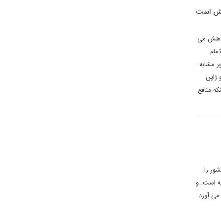
فعش است
 کاهش می
مام
ر مشابه
 ژاپن
که منافع
ور را
ه است. و
 می آورد