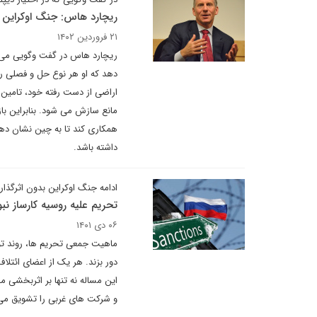
ریچارد هاس: جنگ اوکراین 
۲۱ فروردین ۱۴۰۲
ریچارد هاس در گفت وگویی می گو
دهد که او هر نوع حل و فصلی را 
اراضی از دست رفته خود، تامین 
مانع سازش می شود. بنابراین باز 
همکاری کند تا به چین نشان دهد 
داشته باشد.
ادامه جنگ اوکراین بدون اثرگذار
تحریم علیه روسیه کارساز نب
۰۶ دی ۱۴۰۱
ماهیت جمعی تحریم ها، روند توس
دور بزند. هر یک از اعضای ائتلا
این مساله نه تنها بر اثربخشی م
و شرکت های غربی را تشویق می ک