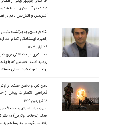
اف کندی جونیور (یکی از اعضای
کند که در آن اوکراین منطقه دونب
آتش‌بس و آتش‌بس دائم در نظر 
نگاه فرانسوی به بازگشت رئیس
راهبرد ایستادگی تمام قد ارو
۲۹ آبان ۱۴۰۳
عابد اکبری در یادداشتی برای د
روسیه است، حقیقتی که با یکجانب
پوتین دعوت شود، سیلی مستقیمی
بردنِ نبرد و باختنِ جنگ، از اوکرا
گمراهیِ انتظاراتِ بیش از حد
۱۶ فروردین ۱۴۰۳
امروز، برای اسرائیل، احتمالاً خ
جنگ (برخلاف اوکراین) در نظر گر
رفته می‌نگرند و چه بسا هم به