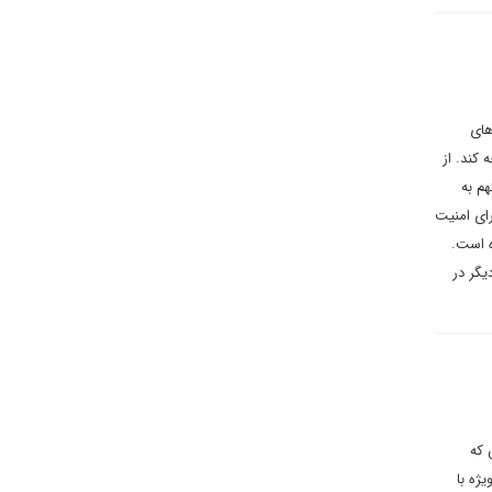
های
کند. از
م به
ای امنیت
ه است.
یگر در
 که
ژه با