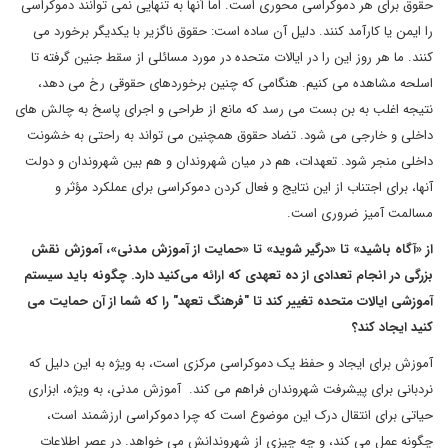
حقوق برای هر دموکراسی محوری است. اما آنها به تنهایی نمی توانند دموکراسی
را ایمن یا کارآمد کنند. دلیل آن ساده است: حقوق ناگزیر با یکدیگر برخورد می
کنند. ما هر روز این را در ایالات متحده در مورد مسائلی از سقط جنین گرفته تا
اسلحه مشاهده می کنیم. هنگامی که چنین برخوردهای حقوقی رخ می دهد،
نتیجه اغلب به بن بست می رسد که مانع از طراحی و اجرای پاسخ به چالش های
داخلی و خارجی می شود. تضاد حقوق همچنین می تواند به راحتی به خشونت
داخلی منجر شود. تعهدات، هم در میان شهروندان و هم بین شهروندان و دولت
آنها، برای اجتناب از این نتایج و فعال کردن دموکراسی برای عملکرد مؤثر و
مسالمت آمیز ضروری است.
از «آگاه باشید» تا «درگیر شوید» تا «حمایت از آموزش مدنی»، آموزش نقش
بزرگی در انجام تعدادی از ده تعهدی که ارائه می‌کنید دارد. چگونه باید سیستم
آموزشی ایالات متحده تغییر کند تا "فرهنگ تعهد" را که شما از آن حمایت می
کنید ایجاد کند؟
آموزش برای ایجاد و حفظ یک دموکراسی مرکزی است، به ویژه به این دلیل که
نردبانی برای پیشرفت شهروندان فراهم می کند. آموزش مدنی، به ویژه، ابزاری
حیاتی برای انتقال درک این موضوع است که چرا دموکراسی ارزشمند است،
چگونه عمل می کند، و چه چیزی از شهروندانش می خواهد. در عصر اطلاعات