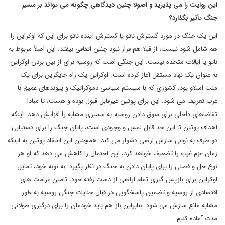
این روایت را می پذیرید و اصولا چنین دیدگاهی چگونه می تواند بر مسیر
جنگ تأثیر بگذارد؟
این یک جنگ در مورد گسترش ناتو یا گسترش آینده ناتو برای این که اوکراین را
هم شامل شود نیست؛ از قبلا هم قرار نبود چنین اتفاقی بیفتد. این اصلاً مربوط به
ناتو یا ایالات متحده نیست. این جنگی است که روسیه برای از بین بردن اوکراین
به عنوان یک نهاد مستقل آغاز کرده است. اوکراین یک راه جایگزین برای یک
ملت اسلاو بود، کشوری که با سیستم سیاسی دموکراتیک و پیوندهای عمیق با
غرب تعریف می شود. این برای پوتین غیرقابل قبول بوده و هست، تا مبادا
تقاضاهای داخلی برای سوق دادن روسیه به مسیری مشابه را افزایش دهد. اینکه
اهداف پوتین تا این حد قابل لمس و وجودی است، پایان جنگ را برای دستیابی
دو طرف به نوعی سازش ارضی دشوار می کند. همچنین این اعتقاد پوتین به اینکه
زمان عزم غرب را تضعیف خواهد کرد، این احتمال را کاهش می دهد که او هر
نوع حل و فصلی را برای پایان دادن به جنگ در نظر بگیرد. به نوبه خود، تمایل
اوکراین برای بازپس گیری تمام اراضی از دست رفته خود، تامین غرامت های
اقتصادی از روسیه و تضمین پاسخگویی در قبال جنایات جنگی روسیه به طور
مشابه مانع سازش می شود. بنابراین باز هم باید خودمان را برای درگیری طولانی
مدت آماده کنیم.