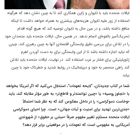
ایالات متحده باید با تایوان و ژاپن همکاری کند تا به چین نشان دهد که هرگونه
استفاده از زور علیه تایوان هزینه‌های بیشتری به همراه خواهد داشت تا اینکه
منافع داشته باشد، و در عین حال به تایوان توصیه کند که هیچ گونه اقدام
تحریک‌آمیز بالقوه‌ای انجام ندهد. در همین حال، ایالات متحده باید متحدان خود
را در تلاش برای بررسی دقیق وابستگی اقتصادی آنها به چین رهبری کند، چینی
که نباید اجازه داشته باشد تا از این وابستگی برای به دست آوردن اهرم
ژئوپلیتیکی برای فشار بر غرب استفاده کند. در نهایت، ایالات متحده باید تلاش
کند راهی منحصر به خود و دیپلماتیک در روابط شدید و خطرناک خود با چین
بیابد.
شما در کتاب جدیدتان، "لایحه تعهدات"، استدلال می‌کنید که اگر آمریکا بخواهد
با «تجاوز روسیه» یا «چین توانمندتر و قاطع‌تر» به طور مؤثر مقابله کند، باید
«وخامت دموکراسی» را در داخل معکوس کند که به نظر شما احتمالاً
«جدی‌ترین تهدید برای امنیت و ثبات جهانی» است. چرا احیای دموکراسی
ایالات متحده مستلزم تغییر مفهوم صرفاً «مبتنی بر حقوق» از شهروندی
آمریکایی به مفهومی است که تعهدات را در موقعیتی برابر قرار دهد؟