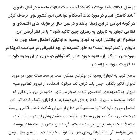
در سال 2021، شما نوشتید که هدف سیاست ایالات متحده در قبال تایوان
"باید کاهش ابهام در مورد نیات آمریکا و توانایی این کشور برای برطرف کردن
هر گونه ابهامی در این زمینه باشد و در عین حال بر هزینه های اقتصادی و
نظامی تجاوز به تایوان به رهبران چین تاکید شود." با در نظر گرفتن این
موضوع، آیا واکنش غرب به تجاوز روسیه به اوکراین احتمال حمله چین به
تایوان را کمتر کرده است؟ به طور گسترده تر، چه تغییراتی در سیاست آمریکا در
مورد چین – یکی از معدود حوزه هایی که توافق دو حزبی در آن وجود دارد –
به فوریت مورد نیاز است؟
پاسخ غرب به تجاوز روسیه در اوکراین ممکن است بر محاسبات چین در مورد
تایوان تأثیر بگذارد. چین باید فرض کند هرگونه استفاده از نیروی نظامی علیه
تایوان به تحریم‌های اقتصادی شدید منجر می‌شود. علاوه بر این، در حالی که
ایالات متحده و سایرین فقط به طور غیرمستقیم به اوکراین کمک کرده اند، این
احتمال وجود دارد که آنها مستقیماً در دفاع از تایوان شرکت کنند. ناکامی روسیه
در دستیابی به یک پیروزی سریع و تداوم عقب‌نشینی‌های آن در میدان نبرد،
احتمالاً باعث توقف چین نیز شده است، اگرچه این کشور از اشتباهات روسیه
درس خواهد گرفت و توانایی‌های خود را تقویت خواهد کرد. در عین حال، چین