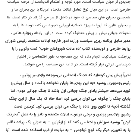
جدیدی از جهان سیاست است، مورد توجه و اهتمام اندیشمندان عرصه سیاست
خارجی است. در این میان نوع تعامل ایالات متحده امریکا با این بحران ها و
همچنین بحران های سیاسی که خود در داخل از سر می گذراند در کنار ضعف ها
و بحران هایی که اروپا به ویژه اتحادیه اروپایی تجربه می کند، توجه ها را به
تحولات جهانی بیش از پیش معطوف کرده است. در این رابطه
ریچارد هاس،
مدیر سابق برنامه ریزی سیاست وزارت امور خارجه ایالات متحده، رئیس شورای
روابط خارجی و نویسنده کتاب "ده عادت شهروندان خوب"
گفت وگویی را با
پراجکت سیندکیت انجام داده که این مصاحبه به طور اختصاصی در اختیار
دیپلماسی ایرانی قرار گرفته است. در ادامه این مصاحبه را می خوانید.
اخیراً پیش‌بینی کرده‌اید که «جنگ انتخابی بی‌موجه» ولادیمیر پوتین،
رئیس‌جمهوری روسیه «به این زودی‌ها پایان نخواهد یافت» و سال پیش‌رو
نوید می‌دهد «بیشتر یادآور جنگ جهانی اول باشد تا جنگ جهانی دوم». اما
پایان جنگ را چگونه می توان بررسی کرد، اصلا حالا که یک سال از این جنگ
گذشته آنچه تا کنون روی داده را جنگ می توان بررسی کرد. کرملین تحت
رهبری ولادیمیر پوتین و برخی در غرب، ایالات متحده و ناتو را به دلیل "تحریک
کردن" روسیه سرزنش و ادعا می کنند که از اوکراین – به عنوان یک پیاده نظام
یا به تعبیری دیگر یک قوچ تهاجمی – به نیابت از غرب استفاده شده است. آیا