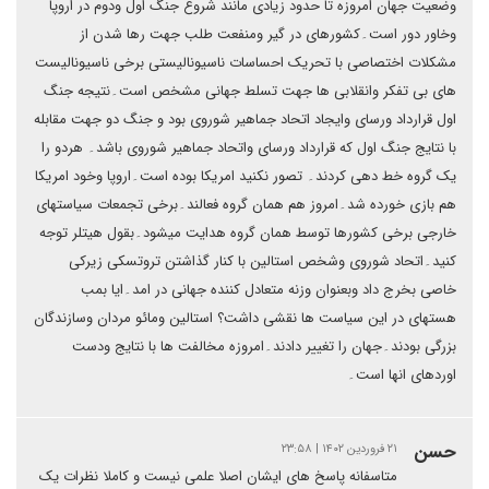
وضعیت جهان امروزه تا حدود زیادی مانند شروع جنگ اول ودوم در اروپا
وخاور دور است۔کشورهای در گیر ومنفعت طلب جهت رها شدن از
مشکلات اختصاصی با تحریک احساسات ناسیونالیستی برخی ناسیونالیست
های بی تفکر وانقلابی ها جهت تسلط جهانی مشخص است۔نتیجه جنگ
اول قرارداد ورسای وایجاد اتحاد جماهیر شوروی بود و جنگ دو جهت مقابله
با نتایج جنگ اول که قرارداد ورسای واتحاد جماهیر شوروی باشد۔ هردو را
یک گروه خط دهی کردند۔ تصور نکنید امریکا بوده است۔اروپا وخود امریکا
هم بازی خورده شد۔امروز هم همان گروه فعالند۔برخی تجمعات سیاستهای
خارجی برخی کشورها توسط همان گروه هدایت میشود۔بقول هیتلر توجه
کنید۔اتحاد شوروی وشخص استالین با کنار گذاشتن تروتسکی زیرکی
خاصی بخرج داد وبعنوان وزنه متعادل کننده جهانی در امد۔ایا بمب
هستهای در این سیاست ها نقشی داشت؟ استالین ومائو مردان وسازندگان
بزرگی بودند۔جهان را تغییر دادند۔امروزه مخالفت ها با نتایج ودست
اوردهای انها است۔
حسن
۲۱ فروردین ۱۴۰۲ | ۲۳:۵۸
متاسفانه پاسخ های ایشان اصلا علمی نیست و کاملا نظرات یک