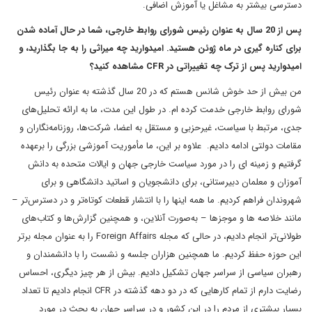
دسترسی بیشتر به مشاغل یا آموزش اضافی.
پس از 20 سال به عنوان رئیس شورای روابط خارجی، شما در حال آماده شدن
برای کناره گیری در ماه ژوئن هستید. امیدوارید چه میراثی را به جا بگذارید، و
امیدوارید پس از ترک چه تغییراتی در CFR مشاهده کنید؟
من بیش از حد خوش شانس هستم که در 20 سال گذشته به عنوان رئیس
شورای روابط خارجی خدمت کرده ام. در طول این مدت، ما به ارائه تحلیل‌های
جدی، مرتبط با سیاست، غیرحزبی و مستقل به اعضا، شرکت‌ها، روزنامه‌نگاران و
مقامات دولتی ادامه دادیم. علاوه بر این، ما مأموریت آموزشی بزرگی را برعهده
گرفتیم و زمینه ای را در مورد سیاست خارجی جهان و ایالات متحده به دانش
آموزان و معلمان دبیرستانی، برای دانشجویان و اساتید دانشگاهی و برای
شهروندان فراهم کردیم. ما همه اینها را با انتشار قطعات کوتاه‌تر و در دسترس‌تر –
مانند خلاصه ها و موجزها – به‌صورت آنلاین، و همچنین گزارش‌ها و کتاب‌های
طولانی‌تر انجام دادیم، در حالی که مجله Foreign Affairs را به عنوان مجله برتر
این حوزه حفظ کردیم. ما همچنین هزاران جلسه و نشست را با دانشمندان و
رهبران سیاسی از سراسر جهان تشکیل دادیم. بیش از هر چیز دیگری، احساس
رضایت دارم از تمام کارهایی که در دو دهه گذشته در CFR انجام دادیم تا تعداد
بسیار بیشتری از مردم را در این کشور و در سراسر جهان به بحث در مورد