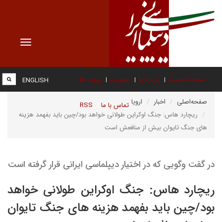
Toggle
vigation
صفحه نخست
درباره ما
عضویت
پیوند ها
ENGLISH
صفحه‌اصلی
اخبار
اروپا
تماس با ما
RSS
ریچارد هاس: جنگ اوکراین طولانی خواهد بود/چین باید بفهمد هزینه
های جنگ تایوان بیش از منافعش است
در گفت وگویی که در اختیار دیپلماسی ایرانی قرار گرفته است
ریچارد هاس: جنگ اوکراین طولانی خواهد
بود/چین باید بفهمد هزینه های جنگ تایوان