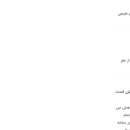
م طبیعی
ز نظر
فعش است
 کاهش می
مام
ر مشابه