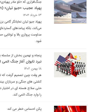
جنگ‌افزاری که «ناو مادر پهپادی
پهپاد عجیب «جیو تیان» (Jiu Tian) یا «آسمان بلند» چین
۱۳ خرداد ۱۴۰۴
پهپاد جیو تیان نمایانگر گامی ب
می‌کند، بلکه پیامدهای گسترده‌ای
مداومت پروازی بالا و توانایی ح
شود.
پنجاه و نهمین بخش از سلسله 
نبرد تایوان آغاز جنگ اتمی
۱۸ بهمن ۱۴۰۲
هر وقت چین تصمیم گرفت که تایوان
کشتی های جنگی و سربازان بیندا
حتی سلاح هسته ای در اختیار دا
را وارد جنگ اتمی کند.
پکن احساس خطر می کند