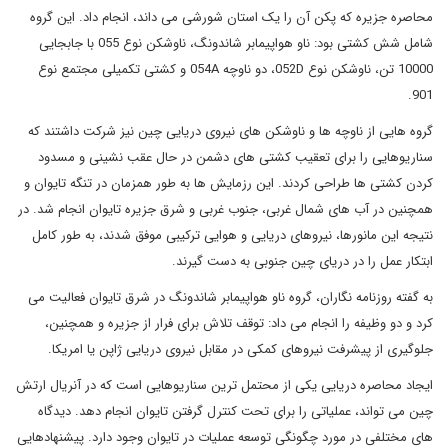
محاصره جزیره که پکن آن را یک استان شورشی می ‌داند، انجام داد. این گروه
شامل شش کشتی بود: ناو هواپیمابر شاندونگ، ناوشکن نوع 055 با جابجایی
10000 تن، ناوشکن نوع 052D، دو ناوچه 054A و کشتی تکمیلی مجتمع نوع
901.
گروه‌ هایی از ناوچه ‌ها و ناوشکن ‌های نیروی دریایی چین نیز شرکت داشتند که
سناریوهایی را برای تعقیب کشتی ‌های دشمن در حال عقب ‌نشینی و مسدود
کردن کشتی ‌ها طراحی کردند. این رزمایش ها به طور همزمان در تنگه تایوان و
همچنین در آب های شمال غربی، جنوب غربی و شرق جزیره تایوان انجام شد. در
نتیجه این مانورها، نیروهای دریایی و هوایی ترکیبی موفق شدند، به طور کامل
ابتکار عمل را در دریای چین جنوبی به دست گیرند.
به گفته روزنامه نگاران، گروه ناو هواپیمابر شاندونگ در شرق تایوان فعالیت می
کرد و دو وظیفه را انجام می داد: توقف تلاش برای فرار از جزیره و همچنین،
جلوگیری از پیشرفت نیروهای کمکی در مقابل نیروی دریایی ژاپن یا امریکا.
ایجاد محاصره دریایی یکی از محتمل ترین سناریوهایی است که در آنریال ارتش
چین می تواند، عملیاتی را برای تحت کنترل گرفتن تایوان انجام دهد. دیدگاه‌
های مختلفی در مورد چگونگی توسعه عملیات در تایوان وجود دارد. پیشنهادهایی