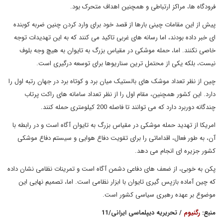
فرودگاه ها، مراکز ارتباطی و همچنین اهداف متحرک بود.
پیش از این مقامات چینی بارها از قصد خود برای وارد کردن چنین ضربه کوبنده
ای خبر داده بودند، اما رسانه های غربی تاکید می کنند که به این تهدیدات توجه
خاصی نکنند. اما، حمله موشکی در مقیاس بزرگ به تایوان به هیچ وجه بلوف
نیست، بلکه یکی از محتمل ترین سناریوها برای توسعه درگیری است.
چین از نظر تعداد موشک های بالستیک میان برد و کوتاه برد در جهان رتبه اول را
دارد. این کشور همچنین، مقام اول را از نظر تعداد سامانه های راکت پرتاب
چندگانه دوربرد دارد که می توانند تا فاصله 200 کیلومتری حمله کنند.
امریکا از تهدید حمله موشکی در مقیاس بزرگ به تایوان آگاه است و در رابطه با
آن، به طور فعال، اقداماتی را برای تقویت دفاع هوایی و سیستم دفاع موشکی
کشور جزیره ای انجام می دهد.
پکن به خوبی، از ضعف های دفاعی دشمن آگاه است و تمرینات نظامی نشان داده
که چین آماده بازپس گیری تایوان با ابزار نظامی است. اما، تصمیم نهایی این
موضوع بر عهده رهبری سیاسی کشور است.
منبع:
رگنیوم
/ تحریریه دیپلماسی ایرانی/11