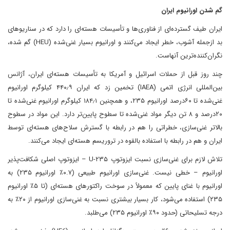
گم شدن اورانیوم ایران
ایران طیف گسترده‌ای از فناوری‌ها و تأسیسات هسته‌ای را دارد که در سناریوهای
بد ازجمله آشوب، خطر ایجاد می‌کنند و اورانیوم بسیار غنی‌شده (HEU) گم شده،
نگران‌کننده‌ترین آنهاست.
چند روز قبل از حملات اسرائیل و آمریکا به تأسیسات هسته‌ای ایران، آژانس
بین‌المللی انرژی اتمی (IAEA) تخمین زد که ایران ۴۴۰٫۹ کیلوگرم اورانیوم
غنی‌شده تا ۶۰درصد اورانیوم ۲۳۵، و همچنین ۱۸۴٫۱ کیلوگرم اورانیوم غنی‌شده تا
۲۰درصد و ۸ تن دیگر مواد غنی‌شده تا سطوح پایین‌تر دارد. این مواد در سطوح
بالاتر غنی‌سازی، خطراتی را هم در رابطه با گسترش سلاح‌های هسته‌ای توسط
ایران و هم در رابطه با استفاده بالقوه در تروریسم هسته‌ای ایجاد می‌کنند.
تلاش لازم برای غنی‌سازی نسبت ایزوتوپ U-۲۳۵ – ایزوتوپ اصلی شکافت‌پذیر
اورانیوم – خطی نیست. غنی‌سازی اورانیوم طبیعی (۰.۷٪ اورانیوم ۲۳۵) به
اورانیوم با غنای پایین که معمولاً در سوخت راکتورهای هسته‌ای (تا ۵٪ اورانیوم
۲۳۵) استفاده می‌شود، کار بسیار بیشتری نسبت به غنی‌سازی اورانیوم از ۲۰٪ به
درجه تسلیحاتی (حدود ۹۰٪ اورانیوم ۲۳۵) می‌طلبد.