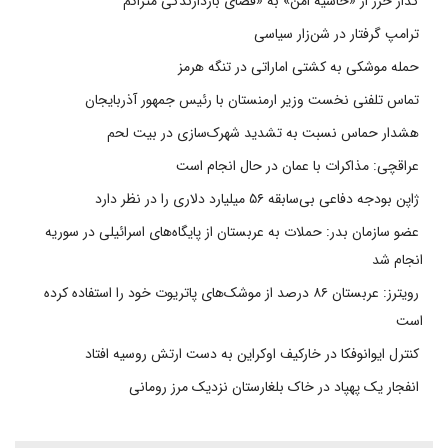
گذار خزر از «حاشیه امن» به «فضای بازدارندگی متراکم
ترامپ گرفتار در شن‌زار سیاسی
حمله موشکی به کشتی اماراتی در تنگه هرمز
تماس تلفنی نخست وزیر ارمنستان با رئیس جمهور آذربایجان
هشدار حماس نسبت به تشدید شهرک‌سازی در بیت‌ لحم
عراقچی: مذاکرات با عمان در حال انجام است
ژاپن بودجه دفاعی بی‌سابقه ۵۶ میلیارد دلاری را در نظر دارد
عضو سازمان بدر: حملات به عربستان از پایگاه‌های اسرائیلی در سوریه
انجام شد
رویترز: عربستان ۸۶ درصد از موشک‌های پاتریوت خود را استفاده کرده
است
کنترل ایوانوفکا در خارکیف اوکراین به دست ارتش روسیه افتاد
انفجار یک پهپاد در خاک بلغارستان نزدیک مرز رومانی