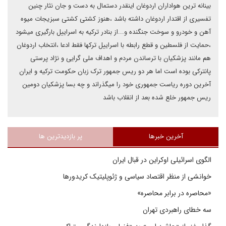
بینانه ترین هواداران اردوغان اینقدر دستمال به دست و جان نثار چنین
تفسیری از اقتدار اردوغان داشته باشد ،هنوز کشتی کشتی سبزیجات میوه
آهن و خودرو و سوخت جنگنده و...از بنادر ترکیه به اسراییل بارگیری میشود
،حمایت از فلسطین و قطع رابطه با اسراییل ترکها فقط ادعا ،انتخاب اردوغان
هم مانند پزشکیان با ترساندن مردم و اهداف ملی گرایی و نژاد پرستی
پانترکی بوده است اما هر دو ریس جمهور ترک زبان حکومت ترکیه و ایران
آخرین دوره ریاست جمهوری خود را میگذراند و چه بسا پزشکیان دومین
ریس جمهور خلع شده بعد از انقلاب باشد
آخرین خبرها
پر بازدیدترین ها
الگوی اسرائیلی اوکراین در قبال ایران
خوانشی از منظر اقتصاد سیاسی و ژئوپلیتیک کریدورها
«محاصره در برابر محاصره»
سه خطای راهبردی تهران