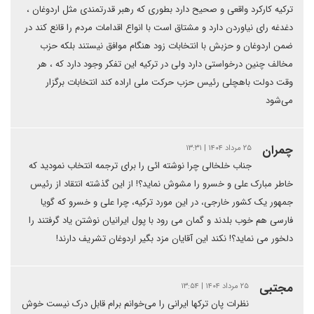
ترکیه کارکرد واقعی و صحیح دارد بطوری که رهبر قدرتمندی مثل اردوغان ،
دغدغه رای نیاوردن دارد و مشتاق است با انواع اقدامات مردم را قانع کند در
ضمن اردوغان و حزبش با انتخابات زود هنگام موافق نیستند بلکه حزب
مخالف چنین درخواستی دارد ولی در ترکیه این تفکر وجود دارد که ، هر
وقت دولت باهچلی رئیس حزب حرکت ملی اراده کند انتخابات برگزار
می‌شود
چمران
۲۵ مرداد ۱۴۰۴ | ۱۳:۳۱
جناب خلخالی چرا نوشته ائی را برای ترجمه انتخاب نمودید که
خاطر مبارک علی و خسرو را مشوش نماید؟! از این گذشته انتقاد از رئیس
جمهور یک کشور خارجی، در این مورد ترکیه، چرا علی و خسرو که گویا
فارسی هم خوب بلدند و گمان می رود با پول ایرانیان نوشتن یاد گرفتند را
دلخور می نماید؟! نکند این آقایان مزد بگیر اردوغان تشریف دارند!
مجتبی
۲۵ مرداد ۱۴۰۴ | ۱۳:۵۴
نظرات پان ترکها ایرانی را می‌خوانم برام قابل درک نیست خوش