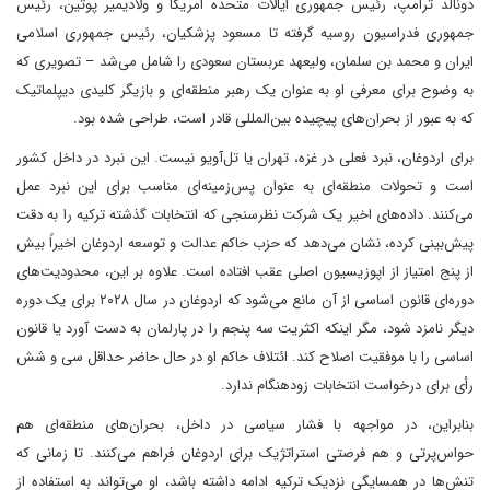
دونالد ترامپ، رئیس جمهوری ایالات متحده امریکا و ولادیمیر پوتین، رئیس
جمهوری فدراسیون روسیه گرفته تا مسعود پزشکیان، رئیس جمهوری اسلامی
ایران و محمد بن سلمان، ولیعهد عربستان سعودی را شامل می‌شد – تصویری که
به وضوح برای معرفی او به عنوان یک رهبر منطقه‌ای و بازیگر کلیدی دیپلماتیک
که به عبور از بحران‌های پیچیده بین‌المللی قادر است، طراحی شده بود.
برای اردوغان، نبرد فعلی در غزه، تهران یا تل‌آویو نیست. این نبرد در داخل کشور
است و تحولات منطقه‌ای به عنوان پس‌زمینه‌ای مناسب برای این نبرد عمل
می‌کنند. داده‌های اخیر یک شرکت نظرسنجی که انتخابات گذشته ترکیه را به دقت
پیش‌بینی کرده، نشان می‌دهد که حزب حاکم عدالت و توسعه اردوغان اخیراً بیش
از پنج امتیاز از اپوزیسیون اصلی عقب افتاده است. علاوه بر این، محدودیت‌های
دوره‌ای قانون اساسی از آن مانع می‌شود که اردوغان در سال ۲۰۲۸ برای یک دوره
دیگر نامزد شود، مگر اینکه اکثریت سه پنجم را در پارلمان به دست آورد یا قانون
اساسی را با موفقیت اصلاح کند. ائتلاف حاکم او در حال حاضر حداقل سی و شش
رأی برای درخواست انتخابات زودهنگام ندارد.
بنابراین، در مواجهه با فشار سیاسی در داخل، بحران‌های منطقه‌ای هم
حواس‌پرتی و هم فرصتی استراتژیک برای اردوغان فراهم می‌کنند. تا زمانی که
تنش‌ها در همسایگی نزدیک ترکیه ادامه داشته باشد، او می‌تواند به استفاده از