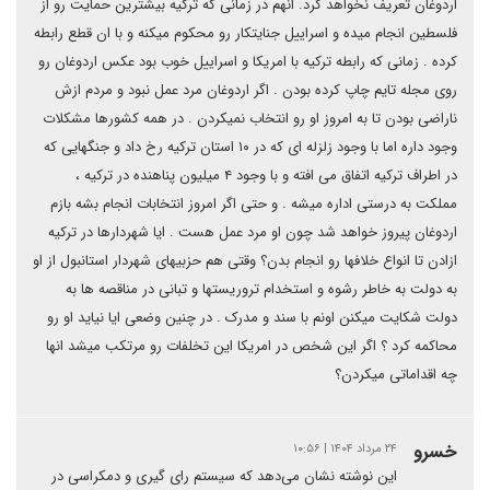
اردوغان تعریف نخواهد کرد. انهم در زمانی که ترکیه بیشترین حمایت رو از
فلسطین انجام میده و اسراییل جنایتکار رو محکوم میکنه و با ان قطع رابطه
کرده . زمانی که رابطه ترکیه با امریکا و اسراییل خوب بود عکس اردوغان رو
روی مجله تایم چاپ کرده بودن . اگر اردوغان مرد عمل نبود و مردم ازش
ناراضی بودن تا به امروز او رو انتخاب نمیکردن . در همه کشورها مشکلات
وجود داره اما با وجود زلزله ای که در ۱۰ استان ترکیه رخ داد و جنگهایی که
در اطراف ترکیه اتفاق می افته و با وجود ۴ میلیون پناهنده در ترکیه ،
مملکت به درستی اداره میشه . و حتی اگر امروز انتخابات انجام بشه بازم
اردوغان پیروز خواهد شد چون او مرد عمل هست . ایا شهردارها در ترکیه
ازادن تا انواع خلافها رو انجام بدن؟ وقتی هم حزبیهای شهردار استانبول از او
به دولت به خاطر رشوه و استخدام تروریستها و تبانی در مناقصه ها به
دولت شکایت میکنن اونم با سند و مدرک . در چنین وضعی ایا نیاید او رو
محاکمه کرد ؟ اگر این شخص در امریکا این تخلفات رو مرتکب میشد انها
چه اقداماتی میکردن؟
خسرو
۲۴ مرداد ۱۴۰۴ | ۱۰:۵۶
این نوشته نشان می‌دهد که سیستم رای گیری و دمکراسی در