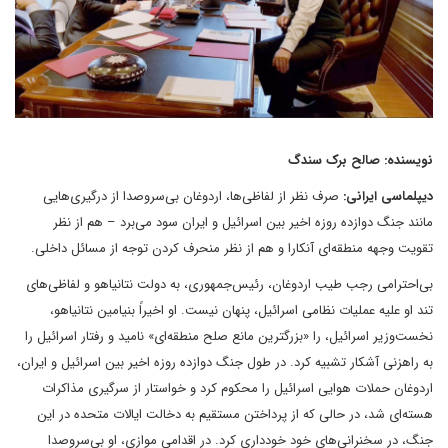
نویسنده: صالح برک سندگ
دیپلماسی ایرانی:
صرف نظر از لفاظی‌ها، اردوغان بی‌سروصدا از درگیری‌هایی
مانند جنگ دوازده روزه اخیر بین اسرائیل و ایران سود می‌برد – هم از نظر
تقویت وجهه منطقه‌ای آنکارا و هم از نظر منحرف کردن توجه از مسائل داخلی.
بی‌احترامی رجب طیب اردوغان، رئیس‌جمهوری، به دولت نتانیاهو و لفاظی‌های
تند او علیه عملیات نظامی اسرائیل، پنهان نیست. او اخیراً بنیامین نتانیاهو،
نخست‌وزیر اسرائیل، را «بزرگترین مانع صلح منطقه‌ای» نامید و رفتار اسرائیل را
به راهزنی آشکار تشبیه کرد. در طول جنگ دوازده روزه اخیر بین اسرائیل و ایران،
اردوغان حملات هوایی اسرائیل را محکوم کرد و خواستار از سرگیری مذاکرات
هسته‌ای شد، در حالی که از پرداختن مستقیم به دخالت ایالات متحده در این
جنگ، در سخنرانی‌های خود خودداری کرد. در اقدامی موازی، او بی‌سروصدا