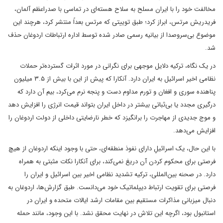
مخالفت خود را با ایران مسلح به سلاح هسته‌ای در تماسی با صدراعظم آلمان،
فریدریش مرتس، ابراز کرد؛ طبق توییتی که مرتس بعداً منتشر کرد، هرچند این
موضوع بی‌سروصدا از بیانیه رسمی صادر شده توسط اداره ارتباطات اردوغان حذف
شد.
در یک نگاه، ترکیه دلایل موجهی برای نگرانی در مورد اثرات گسترده‌تر حملات
نظامی اخیر اسرائیل به ایران دارد. آنکارا که پیش از این با بیش از ۳.۵ میلیون
پناهنده سوری و افغان و تورم مداوم دست و پنجه نرم می‌کرد، بیم آن دارد که
درگیری مجدد یا بی‌ثباتی بیشتر در داخل ایران بتواند قیمت انرژی را افزایش دهد
و موج جدیدی از مهاجرت را برانگیزد که خطر نارضایتی داخلی از دولت اردوغان را
افزایش می‌دهد.
با این حال، یک اسرائیلِ دارای نفوذ منطقه‌ای، حتی با وجود اینکه اردوغان از هیچ
فرصتی برای محکوم کردن آن دریغ نمی‌کند، برای آنکارا نکات مثبتی به همراه
دارد. در صحنه بین‌المللی، ترکیه تشدید نظامی اخیر بین اسرائیل و ایران را
فرصتی برای تقویت ارتباط دیپلماتیک خود می‌دانست. طبق گزارش‌ها، اردوغان به
دنبال میزبانی مذاکرات مستقیم بین مقامات ارشد ایالات متحده و ایران در
استانبول بود، اگرچه این تلاش در نهایت محقق نشد. با این وجود، مانند حمله