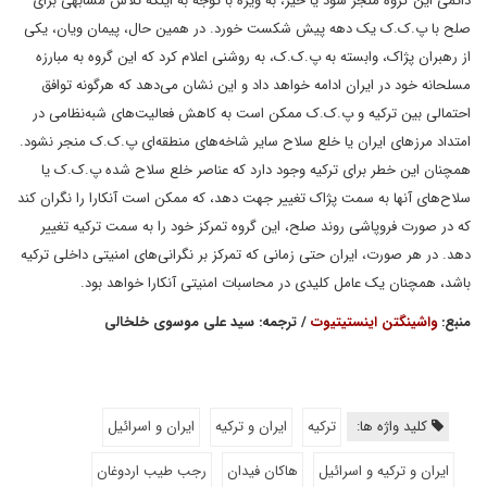
دائمی این گروه منجر شود یا خیر، به ویژه با توجه به اینکه تلاش مشابهی برای
صلح با پ.ک.ک یک دهه پیش شکست خورد. در همین حال، پیمان ویان، یکی
از رهبران پژاک، وابسته به پ.ک.ک، به روشنی اعلام کرد که این گروه به مبارزه
مسلحانه خود در ایران ادامه خواهد داد و این نشان می‌دهد که هرگونه توافق
احتمالی بین ترکیه و پ.ک.ک ممکن است به کاهش فعالیت‌های شبه‌نظامی در
امتداد مرزهای ایران یا خلع سلاح سایر شاخه‌های منطقه‌ای پ.ک.ک منجر نشود.
همچنان این خطر برای ترکیه وجود دارد که عناصر خلع سلاح شده پ.ک.ک یا
سلاح‌های آنها به سمت پژاک تغییر جهت دهد، که ممکن است آنکارا را نگران کند
که در صورت فروپاشی روند صلح، این گروه تمرکز خود را به سمت ترکیه تغییر
دهد. در هر صورت، ایران حتی زمانی که تمرکز بر نگرانی‌های امنیتی داخلی ترکیه
باشد، همچنان یک عامل کلیدی در محاسبات امنیتی آنکارا خواهد بود.
منبع:
واشینگتن اینستیتیوت
/ ترجمه: سید علی موسوی خلخالی
کلید واژه ها:
ترکیه
ایران و ترکیه
ایران و اسرائیل
ایران و ترکیه و اسرائیل
هاکان فیدان
رجب طیب اردوغان