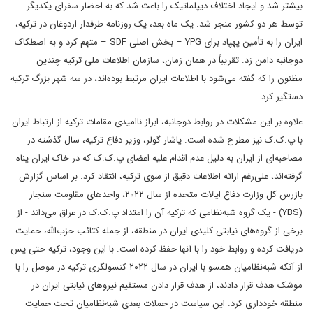
بیشتر شد و ایجاد اختلاف دیپلماتیک را باعث شد که به احضار سفرای یکدیگر
توسط هر دو کشور منجر شد. یک ماه بعد، یک روزنامه طرفدار اردوغان در ترکیه،
ایران را به تأمین پهپاد برای YPG – بخش اصلی SDF – متهم کرد و به اصطکاک
دوجانبه دامن زد. تقریباً در همان زمان، سازمان اطلاعات ملی ترکیه چندین
مظنون را که گفته می‌شود با اطلاعات ایران مرتبط بوده‌اند، در سه شهر بزرگ ترکیه
دستگیر کرد.
علاوه بر این مشکلات در روابط دوجانبه، ابراز ناامیدی مقامات ترکیه از ارتباط ایران
با پ.ک.ک نیز مطرح شده است. یاشار گولر، وزیر دفاع ترکیه، سال گذشته در
مصاحبه‌ای از ایران به دلیل عدم اقدام علیه اعضای پ.ک.ک که در خاک ایران پناه
گرفته‌اند، علی‌رغم ارائه اطلاعات دقیق از سوی ترکیه، انتقاد کرد. بر اساس گزارش
بازرس کل وزارت دفاع ایالات متحده از سال ۲۰۲۲، واحدهای مقاومت سنجار
(YBS) - یک گروه شبه‌نظامی که ترکیه آن را امتداد پ.ک.ک در عراق می‌داند - از
برخی از گروه‌های نیابتی کلیدی ایران در منطقه، از جمله کتائب حزب‌الله، حمایت
دریافت کرده و روابط خود را با آنها حفظ کرده است. با این وجود، ترکیه حتی پس
از آنکه شبه‌نظامیان همسو با ایران در سال ۲۰۲۲ کنسولگری ترکیه در موصل را با
موشک هدف قرار دادند، از هدف قرار دادن مستقیم نیروهای نیابتی ایران در
منطقه خودداری کرد. این سیاست در حملات بعدی شبه‌نظامیان تحت حمایت