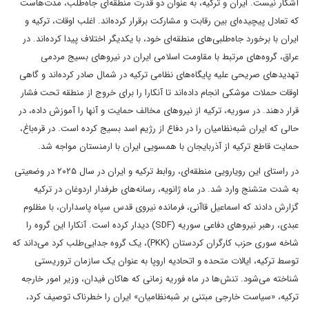
آشکار نیست. ایران و ترکیه، به عنوان دو قدرت منطقه‌ای جاه‌طلب، مدت‌هاست
که تعادل پیچیده‌ای بین رقابت و مشارکت برقرار کرده‌اند. اغلب اوقات، ترکیه و
ایران با برخورد جاه‌طلبی‌های منطقه‌ای خود، با یکدیگر اختلاف پیدا کرده‌اند. در
عراق، گروه‌های مرتبط با مقاومت اسلامی ایران در نیروهای بسیج مردمی
تهدیدهای صریحی علیه پایگاه‌های نظامی ترکیه در شمال صادر کرده‌اند و گاهی
اوقات حملات موشکی انجام داده‌اند تا آنکارا را برای خروج از منطقه تحت فشار
قرار دهند. در سوریه، ترکیه از نیروهای مخالف حمایت و آنها را آموزش داده، در
حالی که ایران شبه‌نظامیان را در دفاع از رژیم اسد بسیج کرده است. در قره‌باغ،
حمایت قاطع ترکیه از آذربایجان با همسویی ایران با ارمنستان مواجه شد.
در راستای این رویارویی منطقه‌ای، روابط ترکیه و ایران در سال ۲۰۲۵ در وضعیتی
به شدت متشنج وارد شد. در ماه ژانویه، رسانه‌های طرفدار اردوغان در ترکیه
گزارش دادند که اسماعیل قاآنی، فرمانده نیروی قدس سپاه پاسداران، با مظلوم
عبدی، رهبر نیروهای دفاعی سوریه (SDF) دیدار کرده است. آنکارا این گروه را
شاخه سوری حزب کارگران کردستان (PKK)، یک گروه جدایی‌طلب کرد می‌داند که
توسط ترکیه، ایالات متحده و اتحادیه اروپا به عنوان یک سازمان تروریستی
شناخته می‌شود. تنش‌ها در ماه فوریه زمانی که هاکان فیدان، وزیر امور خارجه
ترکیه، «سیاست خارجی مبتنی بر شبه‌نظامیان» ایران را خطرناک توصیف کرد،