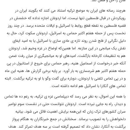
شان را حل و فصل کند.
هرچند رسانه های ایران به موضع ترکیه استناد می کنند که بگویند ایران در
رویکردش در قبال فلسطین تنها نیست، اما اردوغان اجازه نداده که خشمش در
قضیه فلسطین به نقطه قطع روابط با اسرائیل و ایالات متحده برسد. در چند روز
نخست پس از حمله هفتم اکتبر حماس به اسرائیل، اردوغان سکوت کرد، حال به
دلیل نگرانی از فلج شدن روند تازه ی عادی سازی با اسرائیل یا به امید ایفای
نقش یک میانجی در این منازعه. اما همین‌که اوضاع در غزه وخیم شد، اردوغان
هم به تنظیمات کارخانه بازگشت، امیدهای او به میانجیگری از میان رفت ضمن
آنکه خبر درخواست از اسماعیل هنیه، رهبر حماس برای خروج از استانبول در پی
حمله هفتم اکتبر هم شرمساری به بار آورد. بر پایه برخی گزارش ها، هنیه این ماه
و در پی تماس تلفنی با اردوغان، دوباره برای گفت وگو با او به ترکیه برگشت. البته
تماس های آنکارا با اسرائیل هم ادامه داشته است.
با همه این احوال، به نظر می رسد که دیپلماسی غزه ی ترکیه، به رغم ده ها تماس
و دیدار، راه به جایی نبرده است. اردوغان نتوانست حتی در نشست سوم نوامبر
سران کشورهای ترک زبان که این‌همه برایش اهمیت قائل می شود، بیانیه
دلخواهش را به تصویب برساند. سخنانش در جمع خبرنگاران به هنگام پرواز
برگشت به آنکارا، نشان داد که تصمیم گرفته است بر سه هدف تمرکز کند. هدف