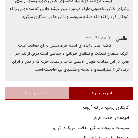
بیشتر سوخت مورد نیاز ماشینهای جنگی صهیونیستها از سوی
پانترکای خائن بخصوص علیف مزدور تامین میشه خائنی که سلاحهایی را که
کودکان غزه را تکه تکه میکند میبوسد و با آن عکس یادگاری میگیرد
اطلس
۲۳ آبان ۱۴۰۲ | ۱۰:۰۷
ترکیه اسب بازنده ای است شرط بستن به ان حماقت است
.ترکیه سلطان تبلیغات و نطقهای طوفانی و حماسی است دریغ از نیم جو
عمل .در این عملیات طوفان الاقصی قدرت و تهدید حزب الله و یمن و ایران
برنده تر از کنفرانسهای و بیانیه و عکسهای بی خاصیت است
آخرین خبرها
پر بازدیدترین ها
گرفتاری روسیه در تله آزوف
امیدهای اقتصاد عراق
دویست و پنجاه سالگی انقلاب آمریکا در ترازو