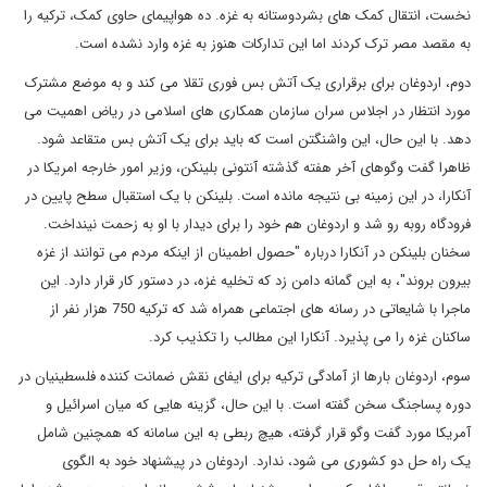
نخست، انتقال کمک های بشردوستانه به غزه. ده هواپیمای حاوی کمک، ترکیه را
به مقصد مصر ترک کردند اما این تدارکات هنوز به غزه وارد نشده است.
دوم، اردوغان برای برقراری یک آتش بس فوری تقلا می کند و به موضع مشترک
مورد انتظار در اجلاس سران سازمان همکاری های اسلامی در ریاض اهمیت می
دهد. با این حال، این واشنگتن است که باید برای یک آتش بس متقاعد شود.
ظاهرا گفت وگوهای آخر هفته گذشته آنتونی بلینکن، وزیر امور خارجه امریکا در
آنکارا، در این زمینه بی نتیجه مانده است. بلینکن با یک استقبال سطح پایین در
فرودگاه روبه رو شد و اردوغان هم خود را برای دیدار با او به زحمت نینداخت.
سخنان بلینکن در آنکارا درباره "حصول اطمینان از اینکه مردم می توانند از غزه
بیرون بروند"، به این گمانه دامن زد که تخلیه غزه، در دستور کار قرار دارد. این
ماجرا با شایعاتی در رسانه های اجتماعی همراه شد که ترکیه 750 هزار نفر از
ساکنان غزه را می پذیرد. آنکارا این مطالب را تکذیب کرد.
سوم، اردوغان بارها از آمادگی ترکیه برای ایفای نقش ضمانت کننده فلسطینیان در
دوره پساجنگ سخن گفته است. با این حال، گزینه هایی که میان اسرائیل و
آمریکا مورد گفت وگو قرار گرفته، هیچ ربطی به این سامانه که همچنین شامل
یک راه حل دو کشوری می شود، ندارد. اردوغان در پیشنهاد خود به الگوی