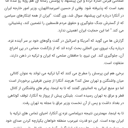
ضمانتی قبرس اشاره کرده و این پیشنهاد با پوشش رسانه ای هم روبه رو شده اما
بعید است که پذیرفته شود. وقتی از حسین امیرعبداللهیان، وزیر امور خارجه ایران
در آنکارا درباره این پیشنهاد سوال شد، وی گفت: "ایران از همه ابتکارهای سیاسی
که از گسترش جنگ جلوگیری و حقوق مردم فلسطین را تضمین کند، پشتیبانی
می کند." اما این حمایت ایران اهمیتی ندارد.
گزارش ها می گوید که آمریکا و اسرائیل در گفت وگوهای خود بر سر آینده غزه،
درباره یک نیروی بین المللی بحث کرده اند که از بازگشت حماس در پی اخراج
آن، جلوگیری کند. این نیرو، با حافظان صلحی که ایران و ترکیه در ذهن دارند،
متفاوت است.
برخی هم این پرسش را مطرح می کنند که آیا ترکیه می تواند به عنوان کانالی
میان واشنگتن و تهران عمل کند؟ هرچند آنکارا از چنین ظرفیتی برخوردار است
اما دو منبع ایرانی به المانیتور گفتند که تا به اینجا، پیام های واشنگتن از کانال
قطر و عراق به تهران رسیده است. بلینکن پیش از پرواز به آنکارا، توقف کوتاهی
در بغداد داشت و پس از آن نخست وزیر عراق با عجله به تهران رفت.
تا به اینجا، مهمترین نتیجه دیپلماسی غزه ی آنکارا، احیای تماس های ترکیه با
ایران بوده است. این دو قدرت غیرعرب منطقه خواهان یکپارچه کردن صدای خود