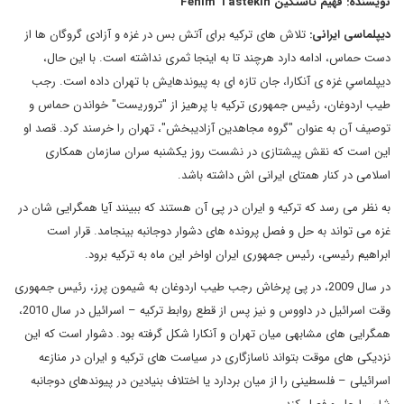
نویسنده: فهیم تاستکین Fehim Tastekin
دیپلماسی ایرانی:
تلاش های ترکیه برای آتش بس در غزه و آزادی گروگان ها از
دست حماس، ادامه دارد هرچند تا به اینجا ثمری نداشته است. با این حال،
دیپلماسیِ غزه ی آنکارا، جان تازه ای به پیوندهایش با تهران داده است. رجب
طیب اردوغان، رئیس جمهوری ترکیه با پرهیز از "تروریست" خواندن حماس و
توصیف آن به عنوان "گروه مجاهدین آزادیبخش"، تهران را خرسند کرد. قصد او
این است که نقش پیشتازی در نشست روز یکشنبه سران سازمان همکاری
اسلامی در کنار همتای ایرانی اش داشته باشد.
به نظر می رسد که ترکیه و ایران در پی آن هستند که ببینند آیا همگرایی شان در
غزه می تواند به حل و فصل پرونده های دشوار دوجانبه بینجامد. قرار است
ابراهیم رئیسی، رئیس جمهوری ایران اواخر این ماه به ترکیه برود.
در سال 2009، در پی پرخاش رجب طیب اردوغان به شیمون پرز، رئیس جمهوری
وقت اسرائیل در داووس و نیز پس از قطع روابط ترکیه – اسرائیل در سال 2010،
همگرایی های مشابهی میان تهران و آنکارا شکل گرفته بود. دشوار است که این
نزدیکی های موقت بتواند ناسازگاری در سیاست های ترکیه و ایران در منازعه
اسرائیلی – فلسطینی را از میان بردارد یا اختلاف بنیادین در پیوندهای دوجانبه