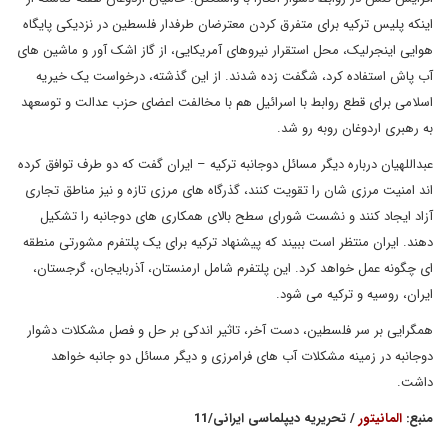
اینکه پلیس ترکیه برای متفرق کردن معترضان طرفدار فلسطین در نزدیکی پایگاه
هوایی اینجرلیک، محل استقرار نیروهای آمریکایی، از گاز اشک آور و ماشین های
آب پاش استفاده کرد، شگفت زده شدند. از این گذشته، درخواست یک خیریه
اسلامی برای قطع روابط با اسرائیل هم با مخالفت اعضای حزب عدالت و توسعهد
به رهبری اردوغان روبه رو شد.
عبداللهیان درباره دیگر مسائل دوجانبه ترکیه – ایران گفت که دو طرف توافق کرده
اند امنیت مرزی شان را تقویت کنند، گذرگاه های مرزی تازه و نیز مناطق تجاری
آزاد ایجاد کنند و نشست شورای سطح بالای همکاری های دوجانبه را تشکیل
دهند. ایران منتظر است ببیند که پیشنهاد ترکیه برای یک پلتفرم مشورتی منطقه
ای چگونه عمل خواهد کرد. این پلتفرم شامل ارمنستان، آذربایجان، گرجستان،
ایران، روسیه و ترکیه می شود.
همگرایی بر سر فلسطین، دست آخر، تاثیر اندکی بر حل و فصل مشکلات دشوار
دوجانبه در زمینه مشکلات آب های فرامرزی و دیگر مسائل دو جانبه خواهد
داشت.
منبع:
المانیتور
/ تحریریه دیپلماسی ایرانی/11