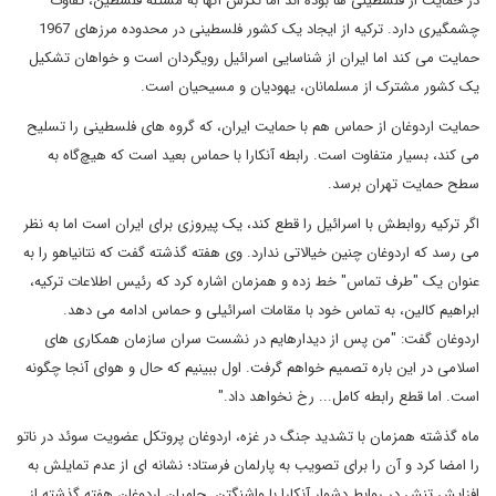
در حمایت از فلسطینی ها بوده اند اما نگرش آنها به مسئله فلسطین، تفاوت
چشمگیری دارد. ترکیه از ایجاد یک کشور فلسطینی در محدوده مرزهای 1967
حمایت می کند اما ایران از شناسایی اسرائیل رویگردان است و خواهان تشکیل
یک کشور مشترک از مسلمانان، یهودیان و مسیحیان است.
حمایت اردوغان از حماس هم با حمایت ایران، که گروه های فلسطینی را تسلیح
می کند، بسیار متفاوت است. رابطه آنکارا با حماس بعید است که هیچ‌گاه به
سطح حمایت تهران برسد.
اگر ترکیه روابطش با اسرائیل را قطع کند، یک پیروزی برای ایران است اما به نظر
می رسد که اردوغان چنین خیالاتی ندارد. وی هفته گذشته گفت که نتانیاهو را به
عنوان یک "طرف تماس" خط زده و همزمان اشاره کرد که رئیس اطلاعات ترکیه،
ابراهیم کالین، به تماس خود با مقامات اسرائیلی و حماس ادامه می دهد.
اردوغان گفت: "من پس از دیدارهایم در نشست سران سازمان همکاری های
اسلامی در این باره تصمیم خواهم گرفت. اول ببینیم که حال و هوای آنجا چگونه
است. اما قطع رابطه کامل... رخ نخواهد داد."
ماه گذشته همزمان با تشدید جنگ در غزه، اردوغان پروتکل عضویت سوئد در ناتو
را امضا کرد و آن را برای تصویب به پارلمان فرستاد؛ نشانه ای از عدم تمایلش به
افزایش تنش در روابط دشوار آنکارا با واشنگتن. حامیان اردوغان هفته گذشته از