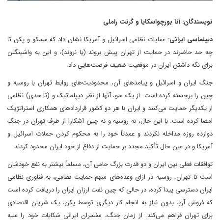
نویسندگان: آنا بورچواسکایا و گرنت راملی
دیپلماسی ایرانی:
عملیات نظامی اسرائیل و آمریکا نشان داد که مسکو و پکن تا
چه حد حاضرند در حمایت از تهران پیش بروند (یا نروند)، و این به واشینگتن
برای نگه داشتن ایران در موقعیت ضعیف فرصت‌هایی داد.
جنگ ایران و اسرائیل و پیامدهای آن، محدودیت‌های روابط تهران با روسیه و
چین را برجسته کرده است. از یک سو، آنها از نظر دیپلماتیک و (تا حدی) نظامی
از یکدیگر حمایت می‌کنند و ایران با هر دو کشور قراردادهای همکاری استراتژیک
امضا کرده است. با این حال، نه روسیه و نه چین آشکارا از طرف تهران در جنگ
دوازده روزه مداخله نکردند و عمدتاً خود را به محکوم کردن حملات اسرائیل و
آمریکا و در عین حال تأکید مجدد بر حمایت از دفاع از خود ایران محدود کردند.
توافقات فعلی بین ایران و دو قدرت بزرگ حامی آن، مسلماً بیشتر به نفع خودشان
است تا تهران. روسیه در ازای وعده‌های مبهم حمایت نظامی، به فناوری نظامی
ایران دسترسی پیدا کرده، در حالی که چین نفت ارزان ایران را دریافت کرده است
که فروش آن، بدون نیاز به انجام کار دیگری توسط پکن، یک شریان اقتصادی
برای تهران فراهم می‌کند. از زمان جنگ، مفسران ایرانی شکایات خود را علیه