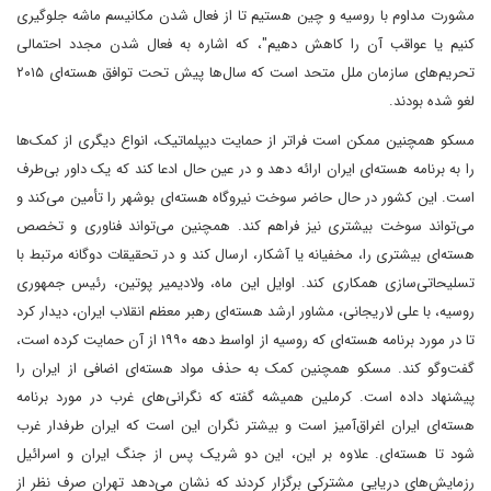
مشورت مداوم با روسیه و چین هستیم تا از فعال شدن مکانیسم ماشه جلوگیری
کنیم یا عواقب آن را کاهش دهیم"، که اشاره به فعال شدن مجدد احتمالی
تحریم‌های سازمان ملل متحد است که سال‌ها پیش تحت توافق هسته‌ای ۲۰۱۵
لغو شده بودند.
مسکو همچنین ممکن است فراتر از حمایت دیپلماتیک، انواع دیگری از کمک‌ها
را به برنامه هسته‌ای ایران ارائه دهد و در عین حال ادعا کند که یک داور بی‌طرف
است. این کشور در حال حاضر سوخت نیروگاه هسته‌ای بوشهر را تأمین می‌کند و
می‌تواند سوخت بیشتری نیز فراهم کند. همچنین می‌تواند فناوری و تخصص
هسته‌ای بیشتری را، مخفیانه یا آشکار، ارسال کند و در تحقیقات دوگانه مرتبط با
تسلیحاتی‌سازی همکاری کند. اوایل این ماه، ولادیمیر پوتین، رئیس جمهوری
روسیه، با علی لاریجانی، مشاور ارشد هسته‌ای رهبر معظم انقلاب ایران، دیدار کرد
تا در مورد برنامه هسته‌ای که روسیه از اواسط دهه ۱۹۹۰ از آن حمایت کرده است،
گفت‌وگو کند. مسکو همچنین کمک به حذف مواد هسته‌ای اضافی از ایران را
پیشنهاد داده است. کرملین همیشه گفته که نگرانی‌های غرب در مورد برنامه
هسته‌ای ایران اغراق‌آمیز است و بیشتر نگران این است که ایران طرفدار غرب
شود تا هسته‌ای. علاوه بر این، این دو شریک پس از جنگ ایران و اسرائیل
رزمایش‌های دریایی مشترکی برگزار کردند که نشان می‌دهد تهران صرف نظر از