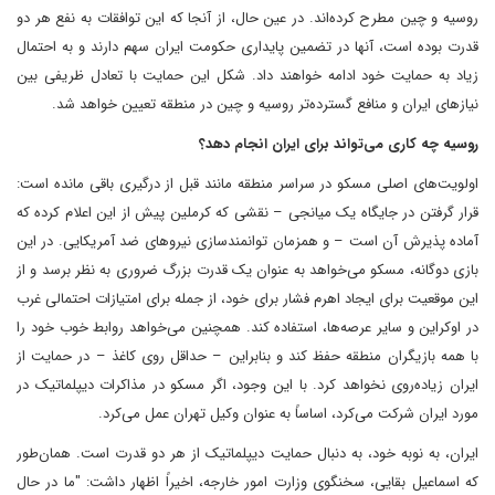
روسیه و چین مطرح کرده‌اند. در عین حال، از آنجا که این توافقات به نفع هر دو
قدرت بوده است، آنها در تضمین پایداری حکومت ایران سهم دارند و به احتمال
زیاد به حمایت خود ادامه خواهند داد. شکل این حمایت با تعادل ظریفی بین
نیازهای ایران و منافع گسترده‌تر روسیه و چین در منطقه تعیین خواهد شد.
روسیه چه کاری می‌تواند برای ایران انجام دهد؟
اولویت‌های اصلی مسکو در سراسر منطقه مانند قبل از درگیری باقی مانده است:
قرار گرفتن در جایگاه یک میانجی – نقشی که کرملین پیش از این اعلام کرده که
آماده پذیرش آن است – و همزمان توانمندسازی نیروهای ضد آمریکایی. در این
بازی دوگانه، مسکو می‌خواهد به عنوان یک قدرت بزرگ ضروری به نظر برسد و از
این موقعیت برای ایجاد اهرم فشار برای خود، از جمله برای امتیازات احتمالی غرب
در اوکراین و سایر عرصه‌ها، استفاده کند. همچنین می‌خواهد روابط خوب خود را
با همه بازیگران منطقه حفظ کند و بنابراین – حداقل روی کاغذ – در حمایت از
ایران زیاده‌روی نخواهد کرد. با این وجود، اگر مسکو در مذاکرات دیپلماتیک در
مورد ایران شرکت می‌کرد، اساساً به عنوان وکیل تهران عمل می‌کرد.
ایران، به نوبه خود، به دنبال حمایت دیپلماتیک از هر دو قدرت است. همان‌طور
که اسماعیل بقایی، سخنگوی وزارت امور خارجه، اخیراً اظهار داشت: "ما در حال