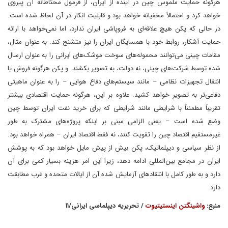
هرگونه حمایت ملموس چین در آینده از ایران، از فرمول محتاطانه آن پیروی
خواهد کرد و احتمالاً مخفیانه خواهد بود و قابلیت انکار در آن لحاظ شده است.
در حالی که پکن هیچ علاقه‌ای به فروپاشی ایران ندارد، اما نمی‌خواهد با ارائه
حمایت آشکار، روابط خود با همسایگان ایران را نیز متشنج کند. به عنوان مثال،
مقامات چینی می‌توانند محموله‌های سوخت موشک‌های ایرانی را به عنوان ارسال
شده توسط شرکت‌های چینی، نه دولت، به تصویر بکشند. و پکن هرگونه فروش یا
انتقال تجهیزات نظامی – مانند سیستم‌های دفاع هوایی – را به عنوان ماهیتی
دفاعی‌تر به تصویر خواهد کشید. علاوه بر این، هرگونه حمایت اقتصادی بیشتر
تقریباً مطمئناً با شرایطی مانند شرایطی که برای خرید نفت ایران توسط چین
وضع شده است – یعنی الزامی مبنی بر اینکه پروژه‌های مشترک به طور
غیرمستقیم اقتصاد چین را تقویت کنند، نه فقط اقتصاد ایران – همراه خواهد بود.
از نظر سیاسی و دیپلماتیک، پکن بیش از پیش مایل خواهد بود که به پوشش
ایران در مجامع بین‌المللی ادامه دهد، زیرا این امر هزینه بسیار کمی برای آن
دارد و به طور کامل با انتقادهای آزمایش شده آن از ایالات متحده و غرب مطابقت
دارد.
منبع:
واشینگتن اینستیتیوت
/ تحریریه دیپلماسی ایرانی/۱۱