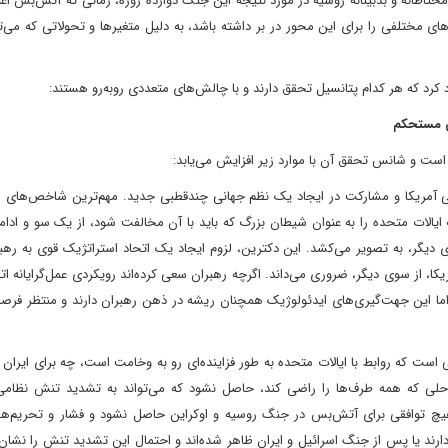
طانه و بدبینانه روسیه در مورد نتیجه این جنگ دوازده روزه، زمانی که آتش‌بس اعل
ی مختلفی را برای این محور در بر داشته باشد، به دلیل متغیرها و تحولاتی که می‌تو
د کرد که هر کدام پتانسیل تحقق دارند و با چالش‌های متعددی روبه‌رو هستند:
می مستحکم
ان است و شانس تحقق آن با موارد زیر افزایش می‌یابد:
ی آمریکا و مشارکت در ایجاد یک نظم جهانی چندقطبی جدید. مهم‌ترین شاخص‌های ای
 ایالات متحده را به عنوان شیطان بزرگ که باید با آن مخالفت شود، از یک سو و اد
وی دیگر، به تصویر می‌کشد. این دکترین، لزوم ایجاد یک اتحاد استراتژیک قوی به ره
ریکا، از سوی دیگر، ضروری می‌داند. اگرچه رهبران سعی کرده‌اند رویکردی عمل‌گرایانه اتخ
د، اما این جهت‌گیری‌های ایدئولوژیک همچنان ریشه در ذهن رهبران دارند و منتظر ف
 است که روابط با ایالات متحده به طور فزاینده‌ای رو به وخامت است، چه برای ایران
حلی که همه طرف‌ها را راضی کند، حاصل نشود که می‌تواند به تشدید تنش نظامی
یچ توافقی برای آتش‌بس در جنگ روسیه و اوکراین حاصل نشود و فشار و تحریم‌ها
دارند یا پس از جنگ اسرائیل و ایران ظاهر شده‌اند و احتمال این تشدید تنش را نشان