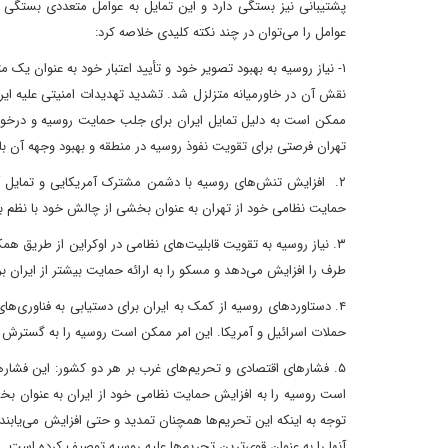
پشتیبانی نیز بستگی دارد و این تمایل به عوامل متعددی بستگی 
عوامل را می‌توان در چند نکته کلیدی خلاصه کرد:
۱- نیاز روسیه به بهبود تصویر خود و تأیید اعتبار خود به عنوان 
نقش آن در خاورمیانه متزلزل شد. تشدید تهدیدات امنیتی علیه ا
ممکن است به دلیل تمایل ایران برای جلب حمایت روسیه و درخواس
تهران فرصتی برای تقویت نفوذ روسیه در منطقه و بهبود وجهه آن ب
۲. افزایش تنش‌های روسیه با دشمن مشترک آمریکایی و تمایل آن
حمایت نظامی خود از تهران به عنوان بخشی از چالش خود با نظم بین‌
۳. نیاز روسیه به تقویت قابلیت‌های نظامی در اوکراین از طریق همک
طرف را افزایش می‌دهد و مسکو را به ارائه حمایت بیشتر از ایران ب
۴. دستاوردهای روسیه از کمک به ایران برای دستیابی به فناوری‌های
حملات اسرائیل و آمریکا. این امر ممکن است روسیه را به گسترش ح
۵. فشارهای اقتصادی و تحریم‌های غرب بر هر دو کشور: این فشارها
توجه به اینکه این تحریم‌ها همچنان تمدید و حتی افزایش می‌یابند، 
آنها را به عنوان قوی‌ترین تحریم‌ها علیه روسیه توصیف کرده است. [12]