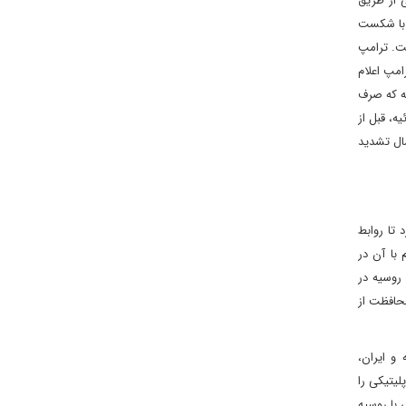
ی از طریق
 با شکست
م نشده است. ترامپ
امپ اعلام
ته که صرف
ود برای پایان دادن به جنگ کرده بود، به تشدید تحریم‌ها علیه مسکو متوسل شود.[5] او این موضوع را در ۲۵ ژوئیه، قبل از
بین دو کشور و احتمال تشدید
 تا روابط
 با آن در
 روسیه در
محافظت از
و ایران،
لیتیکی را
 با روسیه