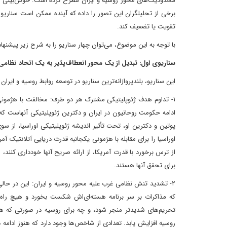
محدودیت‌های محور روسیه و ایران مطرح کرده است. خوش‌بینی محتا
برخی از تحلیلگران این تصور را داده که آینده ممکن است سناریوها
تقویت یا تضعیف کند.
با توجه به این موضوع، می‌توان چهار سناریو را به شرح زیر پیشنها
سناریوی اول: تبدیل از یک محور انعطاف‌پذیر به یک اتحاد نظا
این سناریو، بلندپروازانه‌ترین سناریو در توسعه روابط روسیه و ایر
۱- تداوم هدف ژئوپلیتیکی مشترک هر دو طرف: مخالفت با هژمون
ادامه حکومت روحانیون در ایران و دکترین ژئوپلیتیکی آنهاست که
پوتین و دکترین او، تحت تأثیر اندیشه ژئوپلیتیکی اوراسیا، از س
اوراسیا را برای مقابله با هژمونی یکجانبه قدرت دریایی آتلانتیک آم
از ترس برخورد با قدرت آمریکا، از ارائه صریح آنها خودداری کنن
برای تحقق آنها هستند.
۲- تشدید تنش نظامی غرب علیه محور روسیه و ایران: این در حالی
که مذاکرات بر سر برنامه هسته‌ای‌اش شکست بخورد و هیچ راه‌
تحریم‌های شدیدتر منجر شود، و چه برای روسیه در صورتی که ه
روسیه افزایش یابد. تعدادی از شاخص‌ها وجود دارد که هنوز ادامه 