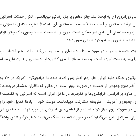
 روزافزون آن به ایجاد یک چتر دفاعی یا بازدارندگی بین‌المللی: تکرار حملات اسرائیل
ن ارشد هسته‌ای و آسیب به تأسیسات هسته‌ای آن، احتمالاً تخریب کامل یا جزئی ط
یب زیرساخت‌های آن، این امر ممکن است ایران را به سمت جست‌وجوی یک چتر بازدارن
شابه اتحاد بین روسیه و کره شمالی سوق دهد.
ات متحده و ایران در مورد مسئله هسته‌ای را محدود می‌کند: مانند عدم اعتماد بین
انیوم به دست آورده است، و تضاد منافع با سایر کشورهای هسته‌ای و قدرت‌های منطقه‌
 آغاز موج جدیدی از حملات در صورت لزوم است، در حالی که ناظران هشدار می‌دهند ک
ال سوءاستفاده از هر بهانه‌ای برای تشدید درگیری است.[2] این علاوه بر افزایش خرابکاری‌ها و انفجارها در داخل ایران است که اسرائیل به ت
این، دونالد ترامپ، رئیس جمهوری آمریکا – علی‌رغم مشارکت دیپلماتیک موقت خود – بارها تمایل خود ر
 در صورت لزوم ابراز کرده است و از لفاظی‌های اسرائیل در مورد تهدید هسته‌ای ای
 برای اسرائیل باقی می‌گذارد که در صورت تشدید جنگ می‌تواند خطر درگیر شدن واشن