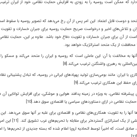
دارد که ممکن است روسیه را به زودی به افزایش حمایت نظامی خود از ایران ترغیب 
یک متحد و دوست قابل اعتماد: این امر پس از آن رخ می‌دهد که تصویر روسیه با سقوط ا
یران و تلاش‌های اخیر و درخواست صریح حمایت روسیه برای جبران خسارات و تقویت د
ت از آن برای جبران خسارات و تقویت دفاع خود باشد. علاوه بر این، حمایت نظامی 
ا محافظت از یک متحد استراتژیک خواهد بود.
ها به مخالفت با آن: این عاملی است که روسیه و ایران را متحد می‌کند و مسکو را 
المللی به رهبری واشنگتن ترغیب می‌کند.[8]
اری با ایران: مانند بومی‌سازی تولید پهپادهای ایرانی در روسیه، که تبادل پشتیبانی نظا
رای حفظ این همکاری ترغیب می‌کند.[9]
 پیشرفته نظامی، به ویژه در زمینه پدافند هوایی و موشکی، برای افزایش توانایی آن در 
مایت نظامی در ازای دستاوردهای سیاسی یا اقتصادی سوق دهد.[10]
 آنها را به تقویت همکاری‌های نظامی و اقتصادی برای غلبه بر آنها سوق می‌دهد. این
است روسیه را به افزایش حمایت نظامی خود از ایران به عنوان بخشی از یک 
صادق است، که اخیراً توسط اتحادیه اروپا اعلام شده که بسته جدیدی از تحریم‌ها را اعل