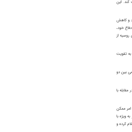
کند. این
سد و کاهش
فاع خود،
روسیه از
به تقویت
می بین دو
مقابله با
 امر ممکن
استراتژی گسترده‌تر برای مقابله با تحریم‌های غرب تشویق کند. [11] این امر به ویژه با
ام کرده و