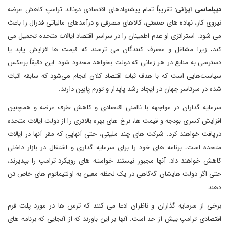
دیپلماسی ایرانی:
تقریباً تمام پیشنهادهای اقتصادی دونالد ترامپ کاهش عرضه
نیروی کار، نهاده های صنعتی، کالاهای مصرفی و درآمدهای مالیاتی فدرال را باعث
می شود. استراتژی او عدم اطمینان را در سراسر اقتصاد ایالات متحده تحمیل می
کند، زیرا مشاغل و مصرف کنندگان می ترسند که قیمت ها افزایش یابد یا
دسترسی به منابع در هر زمانی که دولت بخواهد محدود شود. این دقیقاً برعکس
سیاست‌هایی است که با هدف ثبات اقتصاد کلان انجام می‌شود که سابقه اثبات
شده در سرتاسر جهان در ایجاد رشد پایدار و تورم پایین دارند.
سرمایه گذاران در مواجهه با ناامنی اقتصادی و کاهش طرف عرضه و همچنین
افزایش کسری بودجه و قیمت ها، نرخ های بهره بالاتری را از دولت ایالات متحده
دریافت خواهند کرد. شرکت های چند ملیتی، حتی آنهایی که مقر آنها در ایالات
متحده است، برنامه های خود را برای سرمایه گذاری و اشتغال در بازار داخلی
کاهش خواهند داد. آنها مجبور نیستند خواسته های رویکرد ترامپ را بپذیرند،
حتی اگر دولت هایشان گه‌گاهی در یک لحظه معین به اولتیماتوم های خاص تن
دهند.
برخی از سرمایه گذاران و ناظران ادعا می کنند که ترس ها در مورد پلت فرم
اقتصادی ترامپ بیش از حد است. آنها بر این باورند که از آنجایی که برنامه های