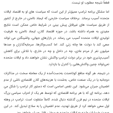
قطعاً نتیجه مطلوب او نیست.
اما مشکل برنامه ترامپ عمیق‌تر از این است که سیاست های او به اقتصاد ایالات
متحده آسیب برساند. برخلاف سیاست خارجی که ایجاد ناامنی در خارج از کشور
از طریق سیاست های غیرقابل پیش بینی در شرایط خاص ممکن است نتایج
مفیدی به همراه داشته باشد، در حوزه اقتصاد کلان، ایجاد ناامنی به ظرفیت
تولیدی ایالات متحده آسیب می رساند. در بازارهای جهانی، واشینگتن می تواند
سعی کند با دولت ها چانه زنی کند. اما کسب‌وکارها، سرمایه‌گذاران و صدها
میلیون نفر از مردم عادی، چه در داخل و چه در خارج، با تلاش برای کاهش
آسیب‌پذیری خود در برابر دولت ترامپ واکنش نشان خواهند داد و ایالات متحده
نمی‌تواند چنین واکنش‌هایی را کنترل یا بازدارد.
در نتیجه، هر گونه منافع کوتاه‌مدت به‌دست‌آمده از یک معامله سخت در مذاکرات
دوجانبه یا در یک صنعت خاص، به‌شدت با هزینه‌های کلان اقتصادی ناشی از عدم
اطمینان جبران می‌شود. این نقص اساسی است که دستور کار ترامپ را شکل می
دهد، برنامه ای که با هر برنامه اقتصادی که توسط هر یک از احزاب سیاسی بزرگ
ایالات متحده در نیم قرن گذشته دنبال شده، کاملاً متفاوت است. ترامپ در وهله
اول سعی خواهد کرد از طریق تهدید، عدم اطمینان را به سلاح تبدیل کند. در این
صورت خسارات وارده به ایالات متحده به سختی قابل جبران خواهد بود.