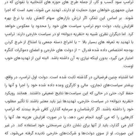
ترامپ سود کسب و کار، از جمله طرح های حوزه های انتخابیه با نفوذی که در
میان جمهوری خواهان مورد حمایت او دارند، تهدید می شوند، بعید است که اجرا
شوند. بر اساس این تفکر، اگر ارزش بازارهای سهام کاهش یابد یا نرخ بهره
افزایش یابد، دولت دوم ترامپ سیاست های خود را محدود یا معکوس خواهد
کرد. اما دیگران نظری شبیه به «نظریه دیوانه» او در سیاست خارجی دارند: ترامپ
با تهدید به تعرفه های بسیار بالا – یا اخراج دسته جمعی یا امتناع از خرج کردن
بودجه اختصاص داده شده فدرال – از دولت های خارجی و اعضای دموکرات کنگره
امتیاز می گیرد، بدون اینکه نیازی به آن داشته باشد. البته این از تهدیدهای خوب
اوست.
اما اشتباه چنین فرضیاتی در گذشته ثابت شده است. دولت اول ترامپ، در واقع،
بیشتر سیاست‌های تجاری، مالی و کارگری وعده داده شده خود را اجرا و آنها را
حفظ کرد، حتی در حالی که این سیاست‌ها نتایج ضعیفی داشتند. همانند رویکرد
«نظریه دیوانه» در سیاست خارجی، تهدیدها نیز باید معتبر باشند تا تأثیر مطلوب
خود را داشته باشند. اگر کارشناسان و سرمایه گذاران کافی شرط ببندند که ترامپ
کارهایی را که می گوید انجام نمی دهد، یا در صورت افزایش هزینه ها، آنها را
کنار می گذارد، باید از آنها برای نشان دادن سرسختی خود استفاده کند. در غیر
این صورت، او از سوی دولت‌ها و شرکت‌های خارجی نادیده گرفته می‌شود، که