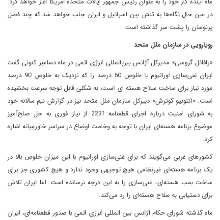
ماه آینده کار خود را به عنوان رئیس جمهور ایالات متحده امریکا آغاز خواهد کرد.
در عین حال نگاه‌ها به تنش‌ بین اسرائیل و ایران جلب خواهد شد که چند فصل
پرنوسان را پشت سر گذاشته است.
رویارویی در سازمان ملل متحد
«رافائل گروسی» مدیرکل آژانس بین‌المللی انرژی اتمی در ماه دسامبر کنونی گفت
ایران غنی‌سازی اورانیوم با خلوص 60 درصد را که نزدیک به خلوص 90 درصد
مورد نیاز برای ساخت سلاح هسته ای است، به شکلی قابل توجه سرعت بخشیده
است. «آنتونیو گوترش» دبیرکل سازمان ملل متحد نیز در گزارش نیم سالانه خود
به شورای امنیت درباره اجرای قطعنامه 2231 از نیاز فوری به حل صلح‌آمیز
موضوع برنامه هسته‌ای ایران با توجه به وخامت اوضاع در سراسر خاورمیانه اشاره
کرد.
کشورهای غربی می‌گویند که برای غنی‌سازی اورانیوم با این میزان خلوص بالا در
یک برنامه هسته‌ای غیرنظامی هیچ توجیهی وجود ندارد و هیچ کشوری جز برای
ساخت بمب هسته‌ای، غنی‌سازی را به این درجه نرسانده است. اما ایران تلاش
برای دستیابی به سلاح هسته‌ای را رد می‌کند.
ماه گذشته شورای حکام آژانس بین المللی انرژی اتمی با صدور قطعنامه‌ای، ایران