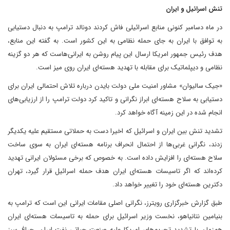
تنش اسرائیل و ایران
در ماه دسامبر کنونی منابع اسرائیلی فاش کردند دونالد ترامپ به دنبال دستیابی
به توافق با ایران به جای حمله نظامی به این کشور است. به گفته این منابع،
هدف رئیس جمهور امریکا ارسال این پیام روشن به ایرانی‌هاست که هر دو گزینه
نظامی و دیپلماتیک برای مقابله با تهدید هسته‌ای ایران روی میز است.
«جیک سالیوان» مشاور امنیت ملی دولت بایدن درباره تلاش احتمالی ایران برای
دستیابی به سلاح هسته‌ای ابراز نگرانی و تاکید کرد دولت ترامپ را از ارزیابی‌های
انجام شده در این زمینه آگاه خواهد کرد.
تشدید تنش بین ایران و اسرائیل که اخیرا دست به حملاتی مستقیم علیه یکدیگر
زدند، نگرانی غربی‌ها از احتمال انحراف برنامه هسته‌ای ایران به سوی ساخت
سلاح هسته‌ای را افزایش داده است. به خصوص که برخی مسئولان ایرانی تهدید
کرده‌اند که اگر تاسیسات هسته‌ای ایران هدف حمله اسرائیل قرار گیرد، تهران
دکترین هسته‌ای خود را تغییر خواهد داد.
طبق گزارش خبرگزاری رویترز، نگرانی اصلی مقامات ایرانی این است که ترامپ به
بنیامین نتانیاهو، نخست وزیر اسرائیل برای حمله به تاسیسات هسته‌ای ایران
هم‌زمان با تشدید تحریم‌های امریکا علیه صنعت حیاتی نفت ایران، چراغ سبز