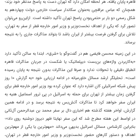
قاهره پایان یافته، هر لحظه امکان دارد که تهران دست به پاسخ مدنظر خود بزند؛
همچنان که عباس عراقچی به‌عنوان سکاندار سیاست خارجی دولت چهاردهم به
شکل رسمی دو بار بر حتمی‌بودن پاسخ تهران تأکید داشته است. از‌این‌رو می‌توان
تصور کرد که یکی از اهداف نخست‌وزیر و وزیر امور خارجه قطر از سفر به تهران،
تلاش برای گرفتن فرصت بیشتر از ایران باشد تا بتواند مذاکرات جاری را به نتیجه
برساند.
در این زمینه محسن فایضی هم در گفت‌وگو با «شرق»، ابتدا به ساکن تأکید دارد
«به‌کاربردن واژه‌های بن‌بست دیپلماتیک یا شکست در جریان مذاکرات قاهره
انطباق دقیقی با تحولات ندارد و صرفا این مذاکرات بدون نتیجه به پایان رسیده
است». تحلیلگر ارشد مسائل خاورمیانه در ادامه ارزیابی خود «به گزارش ۱۰ روز
پیش شبکه اسرائیلی کان اشاره دارد که عنوان کرده بود وزیر امور خارجه قطر برای
گرفتن زمان بیشتر از تهران برای حمله به اسرائیل در پی ترور اسماعیل هنیه به
ایران سفر خواهد کرد تا مذاکرات آتش‌بس به نتیجه برسد و در ادامه همین
گزارش، اواخر هفته گذشته هم اخباری دال بر سفر محمد بن عبدالرحمن آل‌ثانی
در اواسط این هفته مطرح شد که این سفر نهایتا ظهر دیروز دوشنبه روی داد»؛
بنابراین کارشناس مسائل اسرائیل بدیهی می‌داند «مهم‌ترین یا یکی از مهم‌ترین
اهداف و دستور کارهای حضور نخست‌وزیر و وزیر امور خارجه قطر در تهران،