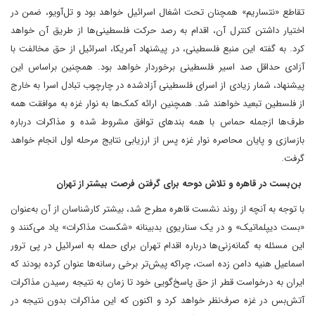
تقاطع «نتساریم» همچنان تحت اشغال اسرائیل خواهد بود و تل‌آویو، ضمن در
اختیار داشتن کنترل آن، اقدام به رصد حرکت فلسطینی‌ها از طریق آن خواهد
کرد. به گفته این منبع فلسطینی، در پیشنهاد آمریکا، اسرائیل از حق مخالفت با
آزادی حداقل صد اسیر فلسطینی برخوردار خواهد بود. همچنین براساس این
پیشنهاد، شمار زیادی از اسرای فلسطینی آزاد‌شده در چارچوب تبادل اسرا به خارج
از فلسطین تبعید خواهند شد. همچنین ارائه کمک‌ها به نوار غزه به موافقت همه
طرف‌ها از‌جمله حماس با همه بندهای توافق مشروط شده و مذاکرات درباره
بازسازی و پایان محاصره نوار غزه پس از ارزیابی نتایج مرحله اول انجام خواهد
گرفت.
بن‌بست در قاهره و تلاش دوحه برای گرفتن فرصت بیشتر از تهران
با توجه به آنچه از روند نشست قاهره مطرح شد، بیشتر کارشناسان از آن به‌عنوان
«‌بست دیپلماتیک» و در یک سناریوی بدبینانه «شکست مذاکرات» یاد می‌کنند و
این مسئله به گمانه‌زنی‌ها درباره اقدام تهران برای حمله به اسرائیل در پی ترور
اسماعیل هنیه دامن زده است، چراکه پیش‌تر برخی رسانه‌ها عنوان کرده بودند که
ایران به درخواست قطر از حق پاسخ‌گویی خود تا زمان به نتیجه رسیدن مذاکرات
آتش‌بس در غزه صرف‌نظر خواهد کرد و اکنون که این مذاکرات بدون نتیجه در