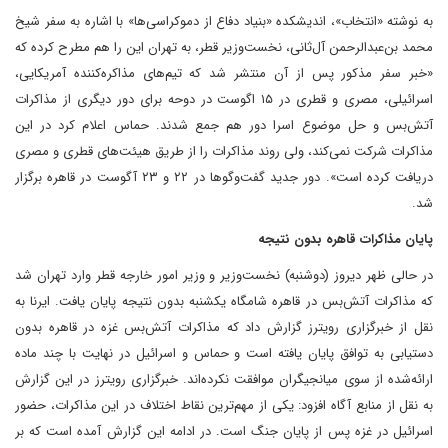
به نوشته «انتخاب»، اندیشکده «بنیاد دفاع از دموکراسی‌ها» با اشاره به سفر شیخ
محمد بن‌عبدالرحمن آل‌ثانی، نخست‌وزیر قطر، به تهران این را هم مطرح کرده که‌
«خبر سفر مذکور پس از آن منتشر شد که تیم‌های مذاکره‌کننده آمریکایی،
اسرائیلی، مصری و قطری در ۱۵ اگوست در دوحه برای دور دیگری از مذاکرات
آتش‌بس و حل موضوع اسرا دور هم جمع شدند. حماس اعلام کرد در این
مذاکرات شرکت نمی‌کند، ولی روند مذاکرات را از طریق هیئت‌های قطری و مصری
دریافت کرده است». دور جدید گفت‌وگوها در ۲۲ و ۲۳ آگوست در قاهره برگزار
شد.
پایان مذاکرات قاهره بدون نتیجه
در حالی ظهر دیروز (دوشنبه) نخست‌وزیر و وزیر امور خارجه قطر وارد تهران شد
که مذاکرات آتش‌بس در قاهره شامگاه یکشنبه بدون نتیجه پایان یافت. ایرنا به
نقل از خبرگزاری رویترز گزارش داد که مذاکرات آتش‌بس غزه در قاهره بدون
دستیابی به توافق پایان یافته است و حماس و اسرائیل در نهایت با چند ماده
‌ارائه‌شده از سوی میانجیگران موافقت نکرده‌اند. خبرگزاری رویترز در این گزارش
به نقل از منابع آگاه افزود: یکی از مهم‌ترین نقاط اختلاف در این مذاکرات، حضور
اسرائیل در غزه پس از پایان جنگ است. در ادامه این گزارش آمده است که بر