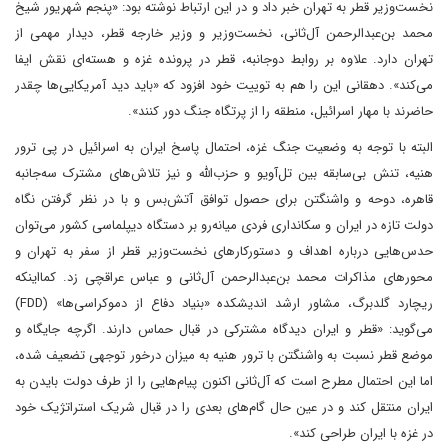
نخست‌وزیر قطر به تهران خبر داد و در این ارتباط نوشته بود‌: «پنجم شهریور‌ شیخ
محمد بن‌عبدالرحمن آل‌ثانی، نخست‌وزیر و وزیر خارجه قطر، دیدار مهمی از
تهران دارد. علاوه بر روابط دوجانبه، قطر در پرونده غزه و هسته‌ای‌ نقش ایفا
می‌کند». دهقانی این را هم به توییت‌ خود افزود که‌ «باید دید آمریکایی‌ها‌ چقدر
حاضرند با مهار اسرائیل، منطقه را از پرتگاه جنگ دور کنند».
البته با توجه به وضعیت جنگ غزه، احتمال پاسخ ایران به اسرائیل در پی ترور
هنیه، تنش بی‌سابقه بین تل‌آویو و حزب‌الله و نیز تلاش‌های مشترک سه‌جانبه
قاهره، دوحه‌ و واشنگتن برای حصول توافق آتش‌بس و با در نظر گرفتن نگاه
دولت تازه در ایران و سکانداری فردی میانه‌رو بر دستگاه دیپلماسی کشور می‌توان
حدس‌هایی درباره اهداف و دستور‌کارهای نخست‌وزیر قطر از سفر به تهران و
محورهای مذاکرات محمد بن‌عبدالرحمن آل‌ثانی و عباس عراقچی زد. کما‌اینکه
ریچارد گلدبرگ، مشاور ارشد اندیشکده «بنیاد دفاع از دموکراسی‌ها» (FDD)
می‌گوید: «قطر و ایران دیدگاه مشترکی در قبال حماس دارند. اگرچه جایگاه و
موضع قطر نسبت به واشنگتن با ترور هنیه به میزان درخور توجهی تضعیف شده،
اما این احتمال مطرح است که آل‌ثانی اکنون پیام‌هایی را از طرف دولت بایدن به
ایران منتقل کند و در عین حال گام‌های بعدی را در قبال شریک استراتژیک خود
در غزه با ایران طراحی کند».