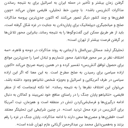
گرفتن زمان بیشتر و تأخیر در حمله ایران به اسرائیل برای به نتیجه رساندن
مذاکرات آتش‌بس باشد». با چنین خط تحلیلی، فایضی عنوان می‌کند «چون
قطری‌ها و چند کشور دیگر تصور می‌کنند که اکنون جدی‌ترین پروسه مذاکرات
صلح و میانجیگری دیپلماتیک برای پایان‌دادن به جنایت در غزه شکل گرفته است،
باید از هر طریق ممکن این گفت‌وگوها را به نتیجه رساند، بنابراین محور تلاش‌ها
بر گرفتن فرصت بیشتر از تهران است».
تحلیلگر ارشد مسائل بین‌الملل با ارجاعی به روند مذاکرات در دوحه و قاهره، «سه
اختلاف نظر بر سر محور فیلادلفیا، محور نتساریم و تبادل اسرا را جدی‌ترین موانع
برای حصول توافق آتش‌بس» تفسیر کرده و در همین زمینه صریح می‌کند «اکنون
اراده سیاسی برای رسیدن به صلح مطرح است. به این معنا که اگر این اراده
سیاسی در طرف آمریکایی و اسرائیل و به‌ویژه شخص نتانیاهو وجود داشته باشد،
می‌توان این اختلاف نظرها را به نتیجه رساند». اما نکته اینجاست که از منظر
فایضی، «نتانیاهو پایان جنگ را در راستای منافع خود نمی‌بیند و کماکان به دنبال
ادامه درگیری‌ها و فرسایشی‌کردن تنش در منطقه است و هم‌زمان، نیت آمریکا
برای آتش‌بس در غزه محل تردید است». در چنین شرایطی این تحلیلگر معتقد
است «قطری‌ها و مصری‌ها سعی دارند با ادامه مذاکرات، پایان جنگ در غزه را رقم
بزنند و به‌همین‌دلیل محمد بن عبدالرحمن آل‌ثانی عازم تهران شده است».