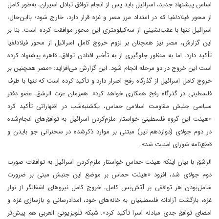
اساس پیشنهاد جدید، اسرائیل باید پس از انجام توافق تبادل اسیران، به‌طور کامل
از محور فیلادلفیا که در امتداد مرز مصر و غزه قرار دارد، خارج شود؛ با‌این‌حال،
اسرائیل تنها با عقب‌نشینی از سه‌کیلومتری این محور موافقت کرده است. بنا بر
این گزارش، مصر نیز همچنان بر لزوم خروج کامل اسرائیل از محور فیلادلفیا
تأکید دارد، اما به منظور جلوگیری از به تأخیر افتادن توافق، قاهره پیشنهاد کرده
است ‌این خروج در دو مرحله انجام شود. این گزارش می‌افزاید:‌ «مصر همچنین بر
خروج کامل اسرائیل از گذرگاه رفح اصرار دارد و تأکید کرده است که تنها با طرف
فلسطینی در گذرگاه رفح همکاری خواهد کرد». هم‌زمان عزت الرشق، عضو دفتر
سیاسی جنبش مقاومت اسلامی حماس، یکشنبه‌شب در اظهاراتی تأکید کرد‌
«هیئت این گروه فلسطینی خواستار ملزم‌کردن اسرائیل به توافق‌های انجام‌شده
در دوم جولای (دوازدهم تیر) مبتنی بر موارد ذکر‌شده در سخنرانی جو بایدن و
قطع‌نامه شورای امنیت شد».
الرشق با بیان اینکه هیئت حماس خواستار ملزم‌کردن اسرائیل به توافقات صورت
دوم جولای شد، افزود «هیئت حماس بر موضع این جنبش مبنی بر ضرورت
شامل‌بودن هر توافقی بر آتش‌بس کامل، خروج کامل نیروهای اشغالگر از نوار
غزه، بازگشت آزادانه فلسطینیان به خانه‌های خود، امدادرسانی و بازسازی غزه و
امضای توافق جدی مبادله اسرا تأکید کرد». شبکه تلویزیونی العربی هم پیش‌تر