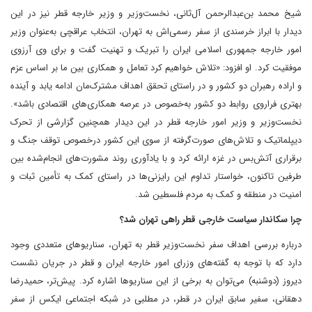
شیخ محمد بن‌عبدالرحمن آل‌ثانی، نخست‌وزیر و وزیر خارجه قطر نیز در این
دیدار با ابراز خرسندی از سفر رسمی‌اش به تهران، انتخاب عراقچی به‌عنوان وزیر
امور خارجه جمهوری اسلامی ایران را تبریک و تهنیت گفت و برای وی آرزوی
موفقیت کرد. او افزود‌: «تلاش خواهیم کرد تعامل و همکاری بین ما بر اساس عزم
و اراده رهبران دو کشور و در راستای تحقق اهداف مشترک‌مان ادامه یابد و آینده
بهتری فراروی روابط دو کشور به‌خصوص در عرصه همکاری‌های اقتصادی باشد».
نخست‌وزیر و وزیر امور خارجه قطر در این دیدار همچنین گزارشی از تحرک
دیپلماتیک و تلاش‌های صورت‌گرفته از سوی این کشور درخصوص توقف جنگ و
برقراری آتش‌بس در غزه ارائه کرد و با یادآوری روند مشورت‌های انجام‌شده بین
طرفین تاکنون، خواستار تداوم این رایزنی‌ها در راستای کمک به تأمین ثبات و
امنیت در منطقه و کمک به مردم فلسطین شد.
چرا سکاندار سیاست خارجی قطر راهی تهران شد؟
درباره بررسی اهداف سفر نخست‌وزیر قطر به تهران، سناریوهای متعددی وجود
دارد که با توجه به گفته‌های وزرای امور خارجه ایران و قطر در جریان نشست
دیروز (دوشنبه) می‌توان به برخی از این سناریوها اشاره کرد. پیش‌تر، حمیدرضا
دهقانی، سفیر سابق ایران در قطر، در مطلبی در شبکه اجتماعی ایکس از سفر