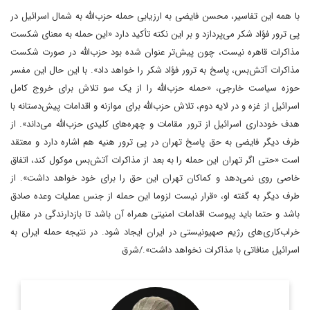
با همه این تفاسیر، محسن فایضی به ارزیابی حمله حزب‌الله به شمال اسرائیل در
پی ترور فؤاد شکر می‌پردازد و بر این نکته تأکید دارد «این حمله به معنای شکست
مذاکرات قاهره نیست، چون پیش‌تر عنوان شده بود حزب‌الله در صورت شکست
مذاکرات آتش‌بس، پاسخ به ترور فؤاد شکر را خواهد داد». با این حال این مفسر
حوزه سیاست خارجی، «حمله حزب‌الله را از یک سو تلاش برای خروج کامل
اسرائیل از غزه و در لایه دوم، تلاش حزب‌الله برای موازنه و اقدامات پیش‌دستانه با
هدف خودداری اسرائیل از ترور مقامات و چهره‌های کلیدی حزب‌الله می‌داند». از
طرف دیگر فایضی به حق پاسخ تهران در پی ترور هنیه هم اشاره دارد و معتقد
است «حتی اگر تهران این حمله را به بعد از مذاکرات آتش‌بس موکول کند، اتفاق
خاصی روی نمی‌دهد و کماکان تهران این حق را برای خود خواهد داشت». از
طرف دیگر به گفته او، «قرار نیست لزوما این حمله از جنس عملیات وعده صادق
باشد و حتما باید پیوست اقدامات امنیتی همراه آن باشد تا بازدارندگی در مقابل
خراب‌کاری‌های رژیم صهیونیستی در ایران ایجاد شود. در نتیجه حمله ایران به
اسرائیل منافاتی با مذاکرات نخواهد داشت»./شرق
روزنامه نگار و کارشناس ارشد روزنامه نگاری سیاسی و عضو