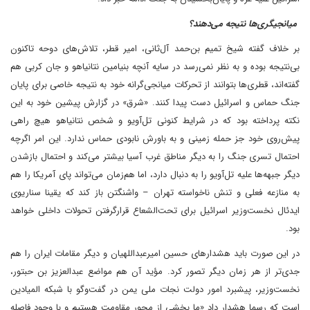
‌ میانجیگری‌ها نتیجه می‌دهند؟
بر خلاف گفته شیخ تمیم بن‌حمد آل‌ثانی، امیر قطر، تلاش‌های دوحه تاکنون
بی‌نتیجه بوده و به نظر نمی‌رسد در سایه آنچه بنیامین نتانیاهو و جان کربی هم
گفته‌اند، قطری‌ها بتوانند از تحرکات میانجی‌گرانه خود به نتیجه خاصی برای پایان
جنگ حماس و اسرائیل دست پیدا کنند. «شرق» در گزارش پیشین خود به این
نکته پرداخته بود که در شرایط کنونی تل‌‌آویو و شخص نتانیاهو هیچ راهی
پیش‌روی خود جز حمله زمینی و به باورش نابودی حماس ندارد. این امر اگرچه
احتمال تسری جنگ را به دیگر مناطق غرب آسیا بیشتر می‌کند و احتمال بازشدن
دیگر جبهه‌ها علیه تل‌‌آویو را به دنبال دارد، اما هم‌زمان می‌تواند پای آمریکا را هم
به منازعه فعلی و تنش ناخواسته تهران – واشنگتن باز کند که یقینا سناریوی
ایدئال نخست‌وزیر اسرائیل برای تحت‌الشعاع قرارگرفتن تحولات داخلی خواهد
بود.
در این صورت باید هشدارهای حسین امیرعبداللهیان و دیگر مقامات ایران را هم
جدی‌تر از هر زمان دیگر تصور کرد. مؤید آن هم مواضع عبدالعزیز بن‌ حبتور،
نخست‌وزیر، پیشبرد امور دولت نجات ملی یمن در گفت‌وگو با شبکه المیادین
است که رسما هشدار داد «ما بخشی از محور مقاومت هستیم و با وجود فاصله