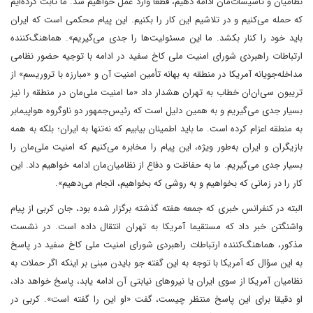
نظامیان و تأسیسات‌مان ادامه دهیم، قطعا وارد عمل خواهیم شد. ما ثابت کرده‌ایم
که حمله می‌کنیم و در تلاشیم این کار را بکنیم. این پیام محکمی است که ایران
باید خود را کنار بکشد. ما این مسئولیت‌ها را جدی می‌گیریم». هماهنگ‌کننده
ارتباطات راهبردی شورای امنیت ملی کاخ سفید در ادامه با توجیه حضور نظامی
مداخله‌جویانه آمریکا در منطقه به بهانه تأمین امنیت آن و «مبارزه با تروریسم» از
تریبون سی‌ان‌ان خطاب به تهران هشدار داد «ما امنیت ملی‌مان در منطقه را نیز
بسیار جدی می‌گیریم و به همین دلیل است که رئیس‌جمهور دو ناوگروه هواپیمابر
به منطقه اعزام کرده است. ما باید اطمینان بیابیم که نه‌تنها به ایران؛ بلکه به همه
بازیگران و ایران به‌طور ویژه، این پیام را مخابره می‌کنیم که امنیت ملی‌مان را
بسیار جدی می‌گیریم. ما به حفاظت و دفاع از نظامیان‌مان ادامه خواهیم داد. این
کار را در زمانی که بخواهیم و به روشی که بخواهیم، انجام می‌دهیم».
البته در کنفرانس خبری که جمعه هفته گذشته برگزار شده بود، جان کربی از پیام
واشنگتن خبر داد که مستقیما آمریکا به تهران انتقال داده است. در نشست
مذکور، هماهنگ‌کننده ارتباطات راهبردی شورای امنیت ملی کاخ سفید در پاسخ
به این سؤال که آمریکا با توجه به این گفته جو بایدن مبنی بر اینکه اگر حملات به
نظامیان آمریکا از سوی ایران یا نیروهای نیابتی آن ادامه یابد، پاسخ خواهد داد،
او دقیقا برای این پاسخ منتظر چیست، گفت «او این را گفته است». کربی در