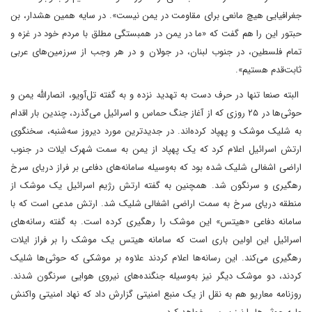
جغرافیایی هیچ مانعی برای مقاومت در یمن نیست». در سایه همین هشدار، بن‌
حبتور این را هم گفت که «ما در یمن در همبستگی مطلق با مردم خود در غزه و
تمام فلسطین، در جنوب لبنان، در جولان و در هر وجب از سرزمین‌های عربی
ثابت‌قدم هستیم».
البته صنعا تنها در حرف دست به تهدید نزده و به گفته تل‌‌آویو، انصارالله یمن و
حوثی‌ها در ۲۵ روزی که از آغاز جنگ حماس و اسرائیل می‌گذرد، چندین بار اقدام
به شلیک موشک و پهپاد کرده‌اند. در جدیدترین مورد دیروز سه‌شنبه، سخنگوی
ارتش اسرائیل اعلام کرد که یک پهپاد از یمن به سمت شهرک ایلات در جنوب
اراضی اشغالی شلیک شده بود که به‌وسیله سامانه‌های دفاعی بر فراز دریای سرخ
رهگیری و سرنگون شد. همچنین به گفته ارتش رژیم اسرائیل یک موشک از
منطقه دریای سرخ به سمت اراضی اشغالی شلیک شد. ارتش مدعی است که با
سامانه دفاعی «هیتس» این موشک را رهگیری کرده است. به گفته رسانه‌های
اسرائیل این اولین باری است که سامانه هیتس یک موشک را بر فراز ایلات
رهگیری می‌کند. این رسانه‌ها اعلام کردند علاوه بر موشکی که حوثی‌ها شلیک
کردند، دو موشک دیگر نیز به‌وسیله جنگنده‌های نیروی هوایی سرنگون شدند.
روزنامه معاریو هم به نقل از یک منبع امنیتی گزارش داد که نهاد امنیتی واکنش