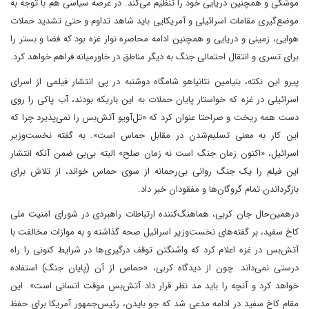
موشکی و همچنین دریایی خود را تنظیم می‌کند. در عرصه سیاسی هم با توجه به
موضع‌گیری مقامات اسرائیلی و آمریکایی باید شاهد تداوم و حتی تشدید حملات
هوایی، زمینی و دریایی و همچنین ادامه محاصره نوار غزه بود که فضا و بستر را
برای تسری و انتقال احتمالی جنگ به دیگر مناطق در خاورمیانه فراهم خواهد کرد.
پیرو این نکته، بنیامین نتانیاهو شامگاه دوشنبه در پی انتشار فیلمی از اسرای
اسرائیلی در غزه که خواستار پایان حملات به این باریکه بودند، آب پاکی را روی
دست همه ریخت و صراحتا عنوان کرد که «تل‌آویو آتش‌بس را نمی‌پذیرد چرا که
این کار به معنی تسلیم‌شدن در مقابل حماس است». به گفته نخست‌وزیر
اسرائیل، «اکنون زمان جنگ است نه زمان صلح» البته بی‌بی ضمن آنکه‌ انتشار
این فیلم را یک جنگ روانی بی‌رحمانه از سوی حماس خواند، از تلاش برای
بازگرداندن تمام گروگان‌ها و مفقودان خبر داد.
در‌همین‌حال جان کربی، هماهنگ‌کننده ارتباطات راهبردی در شورای امنیت ملی
کاخ سفید، بر گفته‌‌های نخست‌وزیر اسرائیل صحه گذاشته و به موازات مخالفت با
آتش‌بس در غزه اعلام کرد که واشنگتن توقف درگیری‌ها در شرایط کنونی را راه
درستی نمی‌داند. چون از دیدگاه کربی، «حماس از آن (پایان جنگ) استفاده
خواهد کرد و آنچه را باید مد نظر قرار داد آتش‌بس موقت انسانی است». این
مقام کاخ سفید در ادامه مدعی شد که جو بایدن، رئیس‌جمهور آمریکا برای حفظ