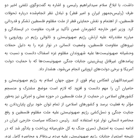
داشت، با ابلاغ سلام سیدابراهیم رئیسی و اشاره به گفت‌وگوی تلفنی اخیر دو
طرف (رئیس‌جمهور ایران و امیر قطر) و تبادل نظر انجام‌شده درباره تحولات
فلسطین، از اهتمام و نقش حمایتی قطر از ملت مظلوم فلسطین تشکر و قدردانی
کرد. وزیر امور خارجه کشورمان ضمن تأکید بر قدرت مقاومت در ایستادگی و
مبارزه مقتدرانه علیه ارتش رژیم صهیونیستی و ناتوانی رژیم در رویارویی با
نیروهای مقاومت فلسطین، وضعیت انسانی در نوار غزه را به دلیل حملات
وحشیانه صهیونیست‌ها علیه شهروندان مظلوم غزه اسفناک دانست و نسبت به
پیامدهای غیرقابل پیش‌بینی جنایات جنگی صهیونیست‌ها که با حمایت دولت
آمریکا و برخی دولت‌های اروپایی انجام می‌شود، هشدار داد.
امیرعبداللهیان انعکاس پیام قوی از سوی جهان اسلام به رژیم صهیونیستی و
حامیان آن را مهم دانست و افزود که لازم است موضع مشترک و منسجم
کشورهای اسلامی در حمایت از ملت فلسطین در حوزه عملی و اجرائی نیز به‌طور
مؤثر به فعلیت برسد و کشورهای اسلامی از تمام توان خود برای پایان‌دادن به
جنایت جنگی و نسل‌کشی رژیم صهیونیستی علیه ملت مظلوم فلسطین و رفع
محاصره انسانی نوار غزه استفاده کنند. رئیس دستگاه سیاست خارجی ایران در
ادامه نسبت به احتمال تسری جنگ به کل خاورمیانه پرداخت و یادآور شد که در
نتیجه استمرار جنایات رژیم صهیونیستی علیه مردم بی‌دفاع و محاصره کامل غزه،