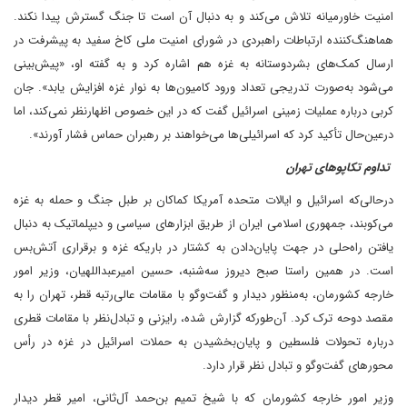
امنیت خاورمیانه تلاش می‌کند و به دنبال آن است تا جنگ گسترش پیدا نکند.
هماهنگ‌کننده ارتباطات راهبردی در شورای امنیت ملی کاخ سفید به پیشرفت در
ارسال کمک‌های بشردوستانه به غزه هم اشاره کرد و به گفته او، «پیش‌بینی
می‌شود به‌صورت تدریجی تعداد ورود کامیون‌ها به نوار غزه افزایش یابد». جان
کربی درباره عملیات زمینی اسرائیل گفت که در این خصوص اظهارنظر نمی‌کند، اما
در‌عین‌حال تأکید کرد که اسرائیلی‌ها می‌خواهند بر رهبران حماس فشار آورند».
تداوم تکاپوهای تهران
د‌رحالی‌که اسرائیل و ایالات متحده آمریکا کماکان بر طبل جنگ و حمله به غزه
می‌کوبند، جمهوری اسلامی ایران از طریق ابزارهای سیاسی و دیپلماتیک به دنبال
یافتن راه‌حلی در جهت پایان‌دادن به کشتار در باریکه غزه و برقراری آتش‌بس
است. در همین راستا صبح دیروز سه‌شنبه، حسین امیرعبداللهیان، وزیر امور
خارجه کشورمان، به‌منظور دیدار و گفت‌وگو با مقامات عالی‌رتبه قطر، تهران را به
مقصد دوحه ترک کرد. آن‌طورکه گزارش شده، رایزنی و تبادل‌نظر با مقامات قطری
درباره تحولات فلسطین و پایان‌بخشیدن به حملات اسرائیل در غزه در رأس
محورهای گفت‌وگو و تبادل نظر قرار دارد.
وزیر امور خارجه کشورمان که با شیخ تمیم بن‌حمد آل‌ثانی، امیر قطر دیدار