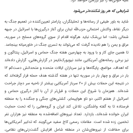
علیه حوثی‌ها را نیز بررسی خواهد کرد.
شرایطی که هر روز شکننده‌تر می‌شود
شاید به باور طیفی از رسانه‌ها و تحلیلگران، پارامتر تعیین‌کننده در تعمیم جنگ به
دیگر نقاط، واکنش احتمالی حزب‌الله لبنان برای آغاز درگیری‌ها با اسرائیل در جبهه
شمالی باشد؛ اما بی‌شک نباید هرگونه اقدام از سوی گروه‌های مسلح در سوریه،
عراق و یمن را هم نادیده گرفت که می‌تواند به تسری جنگ در خاورمیانه بینجامد.
تا همین جای کار و با ورود به چهارمین هفته جنگ حماس و اسرائیل، پنتاگون و
نیز برخی رسانه‌‌های آمریکایی مانند نیویورک‌تایمز در گزارش‌‌هایی، گزارش داده‌اند
که اهداف، مواضع، پایگاه‌ها و نیز سربازان ایالات متحده و متحدانش دست‌کم ۱۲
بار در عراق و چهار بار در سوریه تنها در هفته گذشته هدف حمله قرار گرفته‌اند که
در نتیجه این حملات بیش از ۲۰ سرباز آمریکایی بیشتر از ناحیه سر دچار جراحت
شده‌اند. هم‌زمان با شروع این حملات و قبل‌تر از آن با آغاز درگیری حماس و
اسرائیل از هفتم اکتبر، دو ناو هواپیمابر، کشتی‌های جنگی و جنگنده را به منطقه
فرستاده تا به گفته واشنگتن، تلاش کند ایران و گروه‌هایی را که تحت حمایت
ایران خوانده شده‌اند، بازدارد. تعداد نیروهای اضافه‌شده به منطقه نیز هزاران نفر
تخمین زده شده است. مقامات رسمی کاخ سفید می‌گویند که تدابیر آمریکایی‌ها
برای حفاظت از نیروهای‌شان در منطقه شامل افزایش گشت‌زنی‌های نظامی،