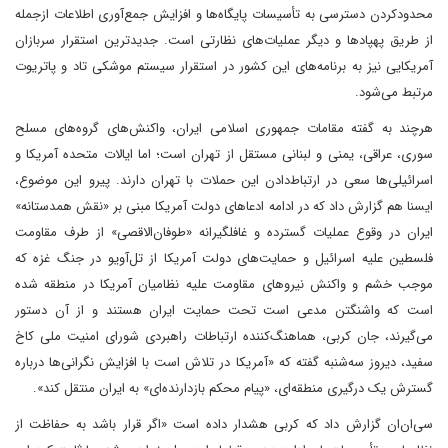
محدود‌کردن دسترسی به تأسیسات پایگاه‌ها و افزایش جمع‌آوری اطلاعات ازجمله
از طریق پهپادها و دیگر عملیات‌های نظارتی است. جدیدترین استقرار سربازان
آمریکایی نیز به برنامه‌های این کشور در استقرار سیستم موشکی تاد و پاتریوت
مرتبط می‌شود.
هرچند به گفته مقامات جمهوری اسلامی ایران، واکنش‌‌های گروه‌های مسلح
سوری، عراقی، یمنی و لبنانی مستقل از تهران است؛ اما ایالات متحده آمریکا و
اسرائیلی‌ها سعی در ارتباط‌دادن این حملات با تهران دارند. پیرو این موضوع،
ایسنا هم گزارش داد که در ادامه ادعاهای دولت آمریکا مبنی بر «نقش همدستانه»
ایران در وقوع عملیات گسترده و غافلگیرانه «طوفان‌الاقصی» از طرف مقاومت
فلسطین علیه اسرائیل و حمایت‌های دولت آمریکا از تل‌‌آویو در جنگ غزه که
موجب خشم و واکنش نیروهای مقاومت علیه نظامیان آمریکا در منطقه شده
است که واشنگتن مدعی است تحت حمایت ایران هستند و از آن دستور
می‌گیرند، جان کربی، هماهنگ‌کننده ارتباطات راهبردی شورای امنیت ملی کاخ
سفید، دیروز سه‌شنبه گفته که «آمریکا در تلاش است با افزایش نگرانی‌ها درباره
گسترش یک درگیری منطقه‌ای، «پیام محکم بازدارنده‌ای» به ایران منتقل کند».
سی‌ان‌ان گزارش داد که کربی هشدار داده است «اگر قرار باشد به حفاظت از