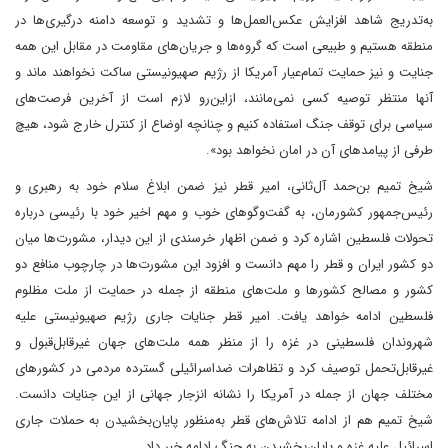
به‌تدریج شاهد افزایش عکس‌العمل‌ها و تشدید و توسعه دامنه درگیری‌ها در
منطقه هستیم و طبیعی است که گروه‌ها و جریان‌های مقاومت در مقابل این همه
جنایت و نیز حمایت تمام‌عیار آمریکا از رژیم صهیونیستی ساکت نخواهند ماند و
آنها منتظر توصیه کسی نمی‌مانند، ازاین‌رو لازم است از آخرین فرصت‌های
سیاسی برای توقف جنگ استفاده کنیم و چنانچه اوضاع از کنترل خارج شود، هیچ
طرفی از پیامدهای آن در امان نخواهد بود».
شیخ تمیم بن‌حمد آل‌ثانی، امیر قطر نیز ضمن ابلاغ سلام خود به رهبری و
رئیس‌جمهور کشورمان، به گفت‌وگوهای خوب و مهم اخیر خود با رئیسی درباره
تحولات فلسطین اشاره کرد و ضمن اظهار خرسندی از این دیدار، مشورت‌ها میان
دو کشور ایران و قطر را مهم دانست و افزود این مشورت‌ها در چارچوب منافع دو
کشور و مصالح کشورها و ملت‌های منطقه از جمله در حمایت از ملت مظلوم
فلسطین ادامه خواهد یافت. امیر قطر جنایات جاری رژیم صهیونیستی علیه
شهروندان فلسطینی در غزه را از منظر همه ملت‌های جهان غیرقابل‌قبول و
غیرقابل‌تحمل توصیف کرد و تظاهرات ضداسرائیلی گسترده مردمی در کشورهای
مختلف جهان از جمله در آمریکا را نشانه انزجار جهانی از این جنایات دانست.
شیخ تمیم هم از ادامه تلاش‌‌های قطر به‌منظور پایان‌بخشیدن به حملات جاری
اسرائیل علیه غزه و پایان‌بخشیدن به جنگ ادامه خبر داد.