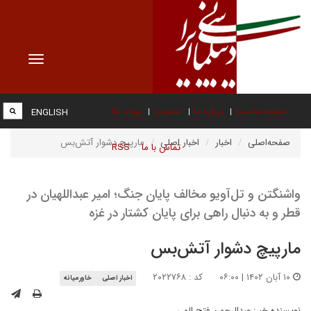
Toggle
vigation
صفحه نخست
درباره ما
عضویت
پیوند ها
ENGLISH
صفحه‌اصلی
اخبار
اخبار اصلی
مارپیچ دشوار آتش‌بس
تماس با ما
RSS
واشنگتن و تل‌آویو مخالف پایان جنگ؛ امیر عبداللهیان در
قطر و به دنبال راهی برای پایان کشتار در غزه
مارپیچ دشوار آتش‌بس
۱۰ آبان ۱۴۰۲ | ۰۶:۰۰
کد : ۲۰۲۲۷۶۸
اخبار اصلی
خاورمیانه
نویسنده خبر:
عبدالرحمن فتح الهی