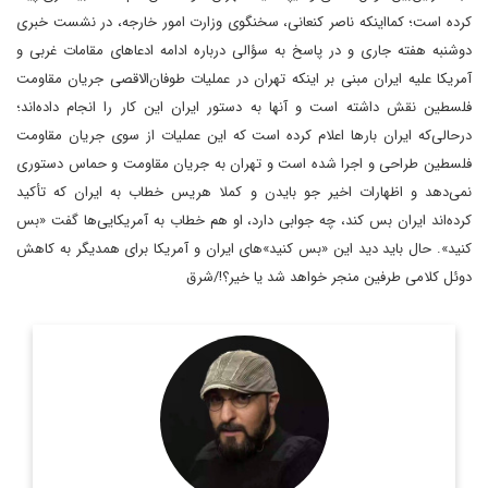
کرده است؛ کما‌اینکه ناصر کنعانی، سخنگوی وزارت امور خارجه، در نشست خبری
دوشنبه هفته جاری و در پاسخ به سؤالی درباره ادامه ادعا‌های مقامات غربی و
آمریکا علیه ایران مبنی بر اینکه تهران در عملیات طوفان‌الاقصی جریان مقاومت
فلسطین نقش داشته است و آنها به دستور ایران این کار را انجام داده‌اند؛
در‌حالی‌که ایران بار‌ها اعلام کرده است که این عملیات از سوی جریان مقاومت
فلسطین طراحی و اجرا شده است و تهران به جریان مقاومت و حماس دستوری
نمی‌دهد و اظهارات اخیر جو بایدن و کملا هریس خطاب به ایران که تأکید
کرده‌اند ایران بس کند، چه جوابی دارد، او هم خطاب به آمریکایی‌ها گفت «بس
کنید». حال باید دید این «بس کنید‌»های ایران و آمریکا برای همدیگر به کاهش
دوئل کلامی طرفین منجر خواهد شد یا خیر؟!/شرق
روزنامه نگار و کارشناس ارشد روزنامه نگاری سیاسی و عضو
تحریریه دیپلماسی ایرانی.
اطلاعات بیشتر