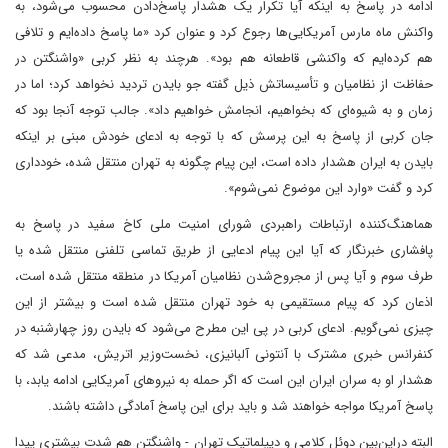
ادامه در پاسخ به اینکه آیا تکرار یک هشدار پاسخ‌دادن محسوب می‌شود، به
واکنش ماه مارس آمریکایی‌ها رجوع کرد و عنوان کرد‌ «ما پاسخ داده‌ایم و تلافی
هم کرده‌ایم که واکنشی قاطعانه هم بود». هرچند به نظر کربی «واشنگتن در
حفاظت از نظامیان و تأسیساتش ذیل گفته جو بایدن تردید نخواهد کرد؛ اما در
زمان و به شیوه‌ای که بخواهیم، انجامش خواهیم داد». جالب توجه آنجا بود که
جان کربی از پاسخ به این پرسش که با توجه به ادعای خودش مبنی بر اینکه
بایدن به ایران هشدار داده است، این پیام چگونه به تهران منتقل شده، خودداری
کرد و گفت «وارد این موضوع نمی‌شوم».
هماهنگ‌کننده ارتباطات راهبردی شورای امنیت ملی کاخ سفید در پاسخ به
پافشاری خبرنگار که آیا این پیام ادعایی از طریق تماسی تلفنی منتقل شده یا
طرف سوم و آیا پس از مجروح‌شدن نظامیان آمریکا در منطقه منتقل شده است،
اذعان کرد که پیام مستقیمی به خود تهران منتقل شده است و بیشتر از این
چیزی نمی‌گویم. ادعای کربی در پی این مطرح می‌شود که بایدن روز چهارشنبه در
کنفرانس خبری مشترک با آنتونی آلبانیزی، نخست‌وزیر اتریش، مدعی شد که
هشدار او به سران ایران این است که اگر حمله به نیروهای آمریکایی ادامه یابد، با
پاسخ آمریکا مواجه خواهند شد و باید برای این پاسخ آمادگی داشته باشند.
البته در‌این‌بین دوئل کلامی و دیپلماتیک تهران - واشنگتن هم شدت بیشتری پیدا