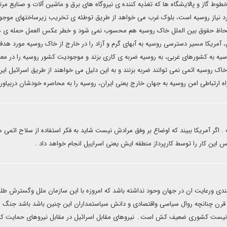
خطوط گاز و پالایشگاه ها که تغذیه کننده ی نیروگاه های برق و ماشین آلات و صنایع مرتب
رد نیاز روسیه است، بلوک غرب می خواهد از طریق توطئه ی تخریب زیرساختهای موجود
 از لحاظ حقوق بین الملل خاک روسیه هم محسوب نمی شود و خطر عکس العمل حمله ی 
ین، آمریکا مسیر دسترسی روسیه به آبهای گرم و آزاد را در خارج از خاک روسیه مورد هدف
یه به کشورهای غربی، به روسیه ضربه ی کاری بزند و موجودیت کشور روسیه را در م
اک روسیه اتمی نمی توانند ضربه بزنند و به این دلیل می خواهند از طریق اسرائیل ایرا
راه ارتباطی امن روسیه به جهان خارج یعنی ایران، روسیه را به محاصره خودشان دربیاورن
. اگر آمریکا ببیند که اوضاع بر وفق مرادش نیست شاید به فکر استفاده از سلاح اتمی 
س این کار را توسط کارپرداز منطقه ایش یعنی اسراییل انجام خواهد داد .
دی ورعایت ان در جهان وحود نداشته باشد که امروزه با این سازمان ملل وگسترش طل
ن قرن چنانچه روال سیاسی واقتصادی و دانش سیاستمداران این چنین باشد باشد جنگ
ی نیست کشوری ضعیف کش است۔ نیروهای مقابل اسرائیل در مقابل نیروهای حمایت کن