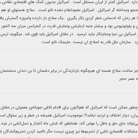
دارد۔اسرائیل کمتر از ایران مستقل است۔ اسرائیل مدیون کمک های اقتصادی نظامی و
ستجو ومداخله گر اسرائیل۔ اسرائیل عضوداعلام نشده ناتو است۔ سلاح هستهای او هم ز
هر زمان که احساس خطر کردی بکار بگیری ۔یک سلاح باز دارنده وامروزه گسترش یاف
و پلوتونیومی بود و بیشتر جنبه ازمایشی ونمایش قدرت در کنفرانس سران سه کشور بع
اسرائیل بی حیا وجنایتکار نباید ترسید۔ در مقابل اسرائیل باید قوی شد۔میگویند ترس ب
د۔ سازمان ملل قادر به اصلاح ان نیست۔ملیجک ناتو است۔
 ساخت سلاح هسته ای هیچگونه بازدارندگی در برابر دشمنان تا بن دندان مسلحمان
به عصر حجر
طور ممکن است که اسرائیل که هم‌اکنون برای اقدام تلافی جویانه‌ی معمولی در مقابل ا
ایران، دچار اختلاف و تردید نباشد!؟ موجودیت اسرائیل همیشه در خطر و زیر سئوال اس
‌تواند جای حق و باطل را عوض کند، همانطور که شش ماه کشتار و نسل‌کشی در غزه،
کلات اقتصادی ناشی از تحریم‌ها نیز چیزی نیست مگر ناامید کردن تحریم‌کنندگان ایر