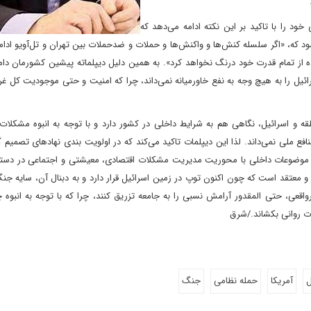
د را با تاکید بر این نکته ادامه می‌دهد که
ود که، «اگر سلسله کنش‌ها و واکنش‌ها و حملات و ضدحملات بین تهران و تل‌آویو ادامه
اده از تمام قدرت خود درنگ نخواهد کرد». به همین دلیل دیپلماته پیشین کشورمان دا
ئیل را به هیچ وجه به نفع خاورمیانه نمی‌داند، چرا که امنیت و حتی موجودیت کل غر
ه و اسرائیل، نگاهی هم به شرایط داخلی در کشور دارد و با توجه به انبوه مشکلات 
فع ملی نمی‌داند. لذا این دیپلمات تاکید می‌کند که در اولویت‌ بندی نهادهای تصمیم 
به موضوعات داخلی با محوریت مدیریت مشکلات اقتصادی، معیشتی و اجتماعی در دستور 
د و معتقد است که چون اکنون توپ در زمین اسرائیل قرار دارد و به دبنال آن، سایه ج
یرواقعی، حتی المقدور آرامش نسبی را به جامعه تزریق کنند، چرا که با توجه به انبوه 
ت روانی بکشاند./شرق
ل
آمریکا
حمله نظامی
جنگ