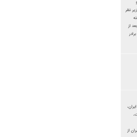
یر نظر
ته
د از
رادر
یران،
ت،
ان از