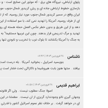
پلهای ارتباطی، نیروگاه های برق - که موتور این صنایع است - و 
بازسازی خطوط ارتباطی جاده ای و ریلی کریدور شمال-جنوب مو
ایران واقع در مسیر کریدور شمال-جنوب مورد نیاز روسیه، که
ای از طرف روسیه، آمریکا را تهدید نمی کند، با سو استفاده از ا
دهد و از این طریق و بدون خطر عکس العمل حمله هسته ای روس
تهدید و مرگ تدریجی قرار بدهند. چون این غربیها مستقیما" به خ
به جنگ با آمریکا بکشانند تا بلوک غرب با تخریب و نابودی تنها 
ناشناس
۲۸ فروردین ۱۴۰۳ | ۰۷:۴۶
بنویسید اسراییل ، بخوانید آمریکا . بله درست است 
بیافتد . منتها هنوز بابت هیروشیما و ناکازاکی تحت فشار است پ
ابراهیم قدیمی
۲۸ فروردین ۱۴۰۳ | ۰۸:۵۸
اصولا جنگ مطلوب نیست۔ ولی اگر قانونمن
وجهان گیری ناتو وجودندارد گریزی از ان نیست۔ مطمئنا در ای
ای در خواهد گرفت۔ بر خلاف نظر عموم اسرائیل کشور با قدرت