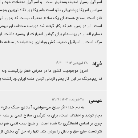
اسرائیل بسیار ضعیف ومتفرق است۔ و اسرائیل معضلات خود را 
سیاسی امریکا وپشتیبانی ناتو است وامریکا زیر نگاه تیزبین وج
ناتو است۔سلاح هسته ای یک سلاح متعارف نیست که بتوان انرا 
است۔ان دو بمبی هم که بکار گرفته شد دوبمب مختلف اورانیومی 
تسلیم المان در پوتسدام برای گرفتن امتیازات از روسیه داشت۔از 
مرگ است۔۔اسرائیل ضعیف کش ورفتاری وحشیانه در منطقه دار
فرزاد
۲۸ فروردین ۱۴۰۳ | ۰۹:۴۱
امروز موجودیت کشور ما در معرض خطر بزرگیست وبه جز
نداریم.درنگ در این کار یعنی قربانی کردن ملت ایران.وبازگشت 
عیسی
۲۸ فروردین ۱۴۰۳ | ۱۳:۲۹
به نام خدا «اگر صلح می‌خواهی، آماده‌ی جنگ باش» چ
دچار تردید و اختلاف است، برای به کارگیری سلاح اتمی بر علیه 
چون بر اساس اشغالگری بنا شده است. و هیچ بمب اتمی هم نمی
نتوانست جای حق و باطل را عوض کند. تنها راه حل آن بخش از مش