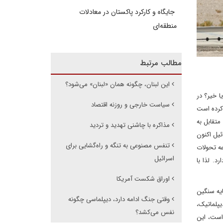
جایگاه و کارکرد پاکستان در معادلات
منطقه‌ای
مطالب مرتبط
این لبنان، چگونه همان «لبنان» می‌شود؟
 خیر؟ در
سیاست خارجی و روزنه اقتصاد
 کرده است
متقابل به
مذاکره با چاشنی تهدید و تردید
ئیل اکنون
تنفس مصنوعی به تنگه و راه‌گشایی برای
عه تحولات
اسرائیل
. لذا با
اوراق شکست آمریکا
یاهو را از پاسخ متقابل باز بدارد، میگوید، «طی ۱۰ روزی که سایه سنگین
وقتی جنگ ادامه دارد، دیپلماسی چگونه
یپلماتیک،
نفس می‌کشد؟
است، این