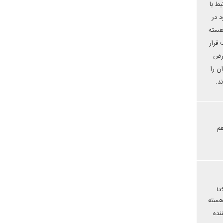
ط با
 در
هسته
 قرار
عرض
ن را
د.
هم
بی
 هسته
نده