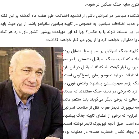
اکنون سایه جنگ سنگین تر شود».
نده سیاسی در اسرائیل ناشی از تشدید اختلافات طی هفت ماه گذشته بر این نکته تا
جدید اختلافات سیاسی، به خصوص در کابینه بنیامین نتانیاهو باشد. از این حیث باید د
ه بی بی مسلط شوند یا به عکس؟ چرا که این دیپلمات پیشین کشور باور دارد هر کدام 
، یا عملیاتی خواهند کرد یا از روی میز کنار خواهند گذاشت.
 کابینه جنگ اسرائیل بر سر پاسخ متقابل پرده
 دادند که کابینه جنگ اسرائیل نشستی را در مقر
وزارت جنگ برگزار کرد و طی آن، حمله ایران به اراضی اشغالی مورد بررسی قرار گرفت. شبکه ۱۲ اسرائیل در این باره
ا اختلافات درباره نحوه و زمان پاسخ‌گویی است.
جنگ رژیم صهیونیستی پیشنهاد واکنش فوری به
کرد که برخی در کابینه جنگ معتقدند که معادله
حالی که برخی دیگر می‌گویند باید منتظر ماند،
ه نیویورک تایمز هم به نقل از مقامات اسرائیل
 ایران» که برخی از اعضای کابینه جنگ پیشنهاد
 شده است. طبق آنچه نیویورک تایمز نوشته است،
عای «ایجاد نشدن خسارت عمده» در عملیات بوده