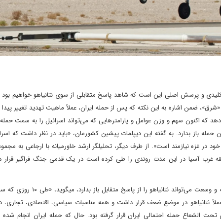
لیدی و پرسش اصلی این است که شاهد پاسخ متقابلی از سوی نتانیاهو خواهیم بود یا
ق»، ضمن اشاره به این نکته که پس از حمله ایران، عملاً ماهیت تهدید تغییر پیدا
دهد که اکنون سهم و وزن عوامل و پارامترهایی که می‌تواند اسرائیل را به سمت حمله 
ین حمله باز بدارد. به گفته این دیپلمات پیشین کشورمان، «باید در نظر داشت که اسرا
د در غزه نیازمند است». از طرف دیگر، تحلیلگر ارشد خاورمیانه با ارجاعی به مجمو
ه غرب آسیا در این مدت روندی را طی کرده است در یک قدمی جنگ فراگیر قرار دارد
خلخالی در پاسخ به این سؤال که آیا بازدارندگی ایران با این شدت و وسعت می‌تواند نتان
عملاً نتانیاهو در موضع ضعف قرار داشت و همه مناسبات سیاسی، اقتصادی، تجاری، د
تحت الشعاع حمله احتمالی ایران قرار گرفته بود. حال که حمله ایران انجام شده 