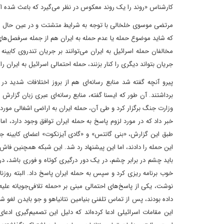
کارشناس «روند را یک روند معکوس در نظر می‌گیرد که باعث شده 
مرتضی موسوی خلخالی با توجه به شرایط متشتت و در عین حال شکن
که شاید موضوع حمله یا عدم حمله به ایران هم از جمله سرفصل‌های 
مخالفان حمله اسرائیل به ایران می‌توانند بر جریان تندروی کابین
جریان بتواند دیگری را کنار بزنند، حمله احتمالی اسرائیل به ایران را
پیرو آنچه گفته شد منابع رسانه‌ای هم از بروز اختلافات شدید در
برداشتند. آن طور که ایسنا گفته، منابع رسانه‌ای عبری زبان گزارش
خبر داد که در مورد لزوم پاسخ به حمله ایران توافق وجود دارد، ام
طبق این گزارش، «بنی گانتس» و «گادی آیزنکوت» اعضای کابینه 
این حمله را دادند، اما این پیشنهاد رد شد. این شبکه همچنین فاش 
باید چشم در برابر چشم، در یک دور درگیری کوتاه و فوری باشد، در 
خوب برنامه ریزی کرد و سپس به حمله ایران پاسخ داد. البته روزنام
نوشت، یکی از پاسخ‌های احتمالی مبنی بر «حمله تلافی‌جویانه‌ علیه
داده‌ بودند، پس از تماس تلفنی بنیامین نتانیاهو و جو بایدن لغو
این مقامات اسرائیلی ادعا کرده‌اند که دلیل این تصمیم‌گیری اد