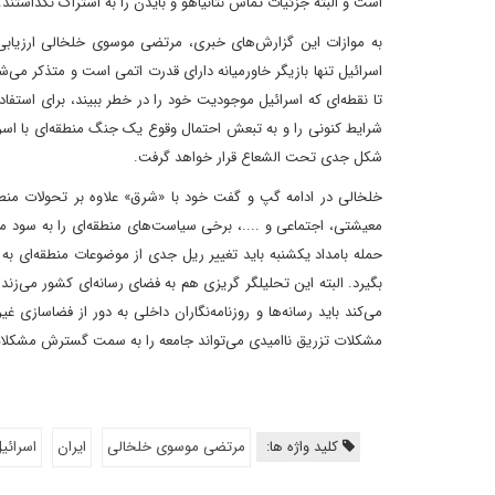
است و البته جزئیات تماس نتانیاهو و بایدن را به اشتراک نگذاشتند.
به موازات این گزارش‌های خبری، مرتضی موسوی خلخالی ارزیابی خو
اسرائیل تنها بازیگر خاورمیانه دارای قدرت اتمی است و متذکر می‌ش
تا نقطه‌ای که اسرائیل موجودیت خود را در خطر ببیند، برای استف
شرایط کنونی را و به تبعش احتمال وقوع یک جنگ منطقه‌ای با اسرا
شکل جدی تحت الشعاع قرار خواهد گرفت.
خلخالی در ادامه گپ و گفت خود با «شرق» علاوه بر تحولات منطق
معیشتی، اجتماعی و ....، برخی سیاست‌های منطقه‌ای را به سود منا
حمله بامداد یکشنبه باید تغییر ریل جدی از موضوعات منطقه‌ای 
بگیرد. البته این تحلیلگر گریزی هم به فضای رسانه‌ای کشور می‌زن
می‌کند باید رسانه‌ها و روزنامه‌نگاران داخلی به دور از فضاسازی غ
مشکلات تزریق ناامیدی می‌تواند جامعه را به سمت گسترش مشکلا
کلید واژه ها:
مرتضی موسوی خلخالی
ایران
اسرائی