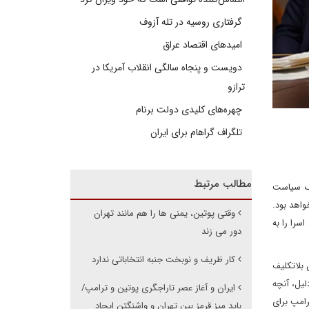
گرفتاری روسیه در تله آزوف
امیدهای اقتصاد عراق
دویست و پنجاه سالگی انقلاب آمریکا در
ترازو
چهره‌های کلیدی دولت برنام
تلگراف گراهام برای ایران
مطالب مرتبط
زرگ سیاست
واهد بود.
وقتی پوتین، یمنی ها را هم مانند تهران
را را به
دور می زند
کار ظریف و نوبخت جنبه انتخاباتی ندارد
 بلاتکلیف
لیل، آنچه
ایران و آغاز عصر تاراجگری پوتین و ترامپ/
رامپ برای
باید میز قرمز بین تهران و واشنگتن ایجاد