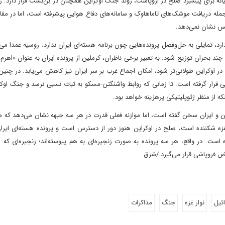
انه برای پیشبرد صلح در اروپاست، روند جنگ اوکراین همچنان در بن‌بست قرار دارد. 
 جمله دریافت موشک‌های تاماهاوک و سامانه‌های دفاع هوایی پیشرفته است، اما در مقا
بس نشان نمی‌دهد.
ارد، تمایلی به حل‌وفصل پرونده‌هایی چون برنامه هسته‌ای ایران ندارد. روسیه عمدا می
 چند بحران توزیع شود. به تعبیر برخی ناظران، کرملین از پرونده ایران به عنوان «اهرم 
ر اوکراین طولانی‌تر شود، امکان اجماع غرب بر سر ایران نیز کاهش می‌یابد. در چنی
 قرار گرفته است. تا زمانی که روابط واشنگتن-مسکو به ثبات نسبی نرسد و جنگ اوکر
که از منظر ژئوپلیتیکی پرهزینه خواهد بود.
این و ایران سخن گفته است، اما موازنه فعلی قدرت در هر سه جبهه نشان می‌دهد که 
 غزه شکننده است، صلح در اوکراین هنوز دور از دسترس است و پرونده هسته‌ای ایران
 است. در واقع، هر سه پرونده به صورت زنجیره‌ای به هم پیوسته‌اند؛ زنجیره‌ای که ا
فروپاشی قرار می‌گیرد./شرق
ئیل
نوار غزه
جنگ
مذاکرات