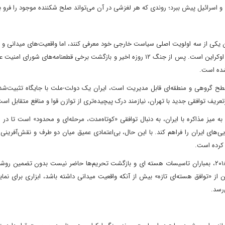
 و اسرائیل پیش ببرد؛ روندی که هر لغزشی در آن می‌تواند صلح شکننده موجود را فرو بر
نوان یکی از سه اولویت اصلی سیاست خارجی خود معرفی کنند، اما واقعیت‌های میدانی و 
نشان می‌دهد حل این پرونده به مراتب دشوارتر از دو بحران غزه و اوکراین است. پس از جنگ ۱۲ روزه اخیر و بازگشت برخی قطعنامه‌های ش
شده است.
ح گروهی و منطقه‌ای قابل مدیریت است، ایران یک دولت-ملت با جایگاه تثبیت‌شده
تعریف توافقی جدید با تهران، نیازمند درک پیچیده‌تری از توازن قوا و منافع متقابل است
میز مذاکره با ایران، به دنبال توافقی «کوتاه‌مدت، مرحله‌ای و محدود» است تا در 
های ایران را فراهم کند. با این حال، بی‌اعتمادی عمیق میان دو طرف و نقش‌آفرینی
 کرده است.
از سوی دیگر، تهران پس از تجربه خروج آمریکا از برجام در سال ۲۰۱۸، بمباران تاسیسات هسته ای و بازگشت تحریم‌ها حاضر نیست بدون تض
ز «توافق هسته‌ای تازه» بیش از آنکه واقعیت میدانی داشته باشد، ابزاری برای نم
‌رسد.