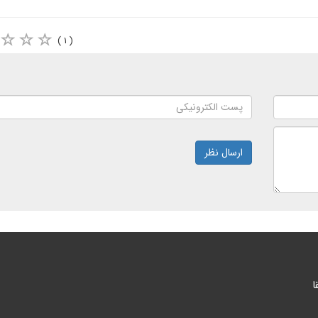
( ۱ )
ارسال نظر
ا