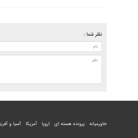
نظر شما :
خاورمیانه
پرونده هسته ای
اروپا
آمریکا
آسیا و آفریق