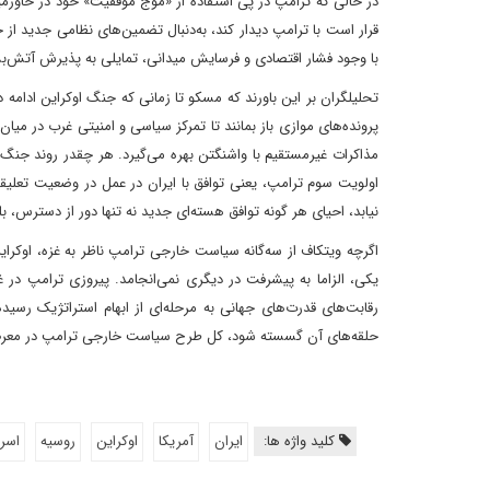
در حالی که ترامپ در پی استفاده از «موج موفقیت» خود در خاورمی
قرار است با ترامپ دیدار کند، به‌دنبال تضمین‌های نظامی جدید از
با وجود فشار اقتصادی و فرسایش میدانی، تمایلی به پذیرش آتش‌
تحلیلگران بر این باورند که مسکو تا زمانی که جنگ اوکراین ادامه د
پرونده‌های موازی باز بمانند تا تمرکز سیاسی و امنیتی غرب در میان
مذاکرات غیرمستقیم با واشنگتن بهره می‌گیرد. هر چقدر روند جنگ د
اولویت سوم ترامپ، یعنی توافق با ایران در عمل در وضعیت تعلیقی
نیابد، احیای هر گونه توافق هسته‌ای جدید نه تنها دور از دسترس، بل
اگرچه ویتکاف از سه‌گانه سیاست خارجی ترامپ ناظر به غزه، اوکر
یکی، الزاما به پیشرفت در دیگری نمی‌انجامد. پیروزی ترامپ در
رقابت‌های قدرت‌های جهانی به مرحله‌ای از ابهام استراتژیک رسیده
حلقه‌های آن گسسته شود، کل طرح سیاست خارجی ترامپ در معرض 
کلید واژه ها:
ایران
آمریکا
اوکراین
روسیه
اسرا