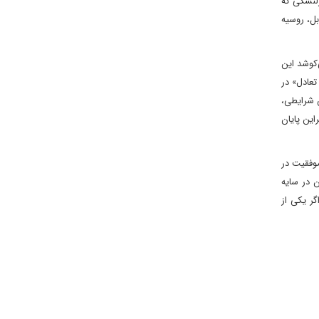
زلنسکی که
بل، روسیه
‌کوشد این
تعادل» در
ن شرایطی،
این پایان
موفقیت در
 در سایه
گر یکی از