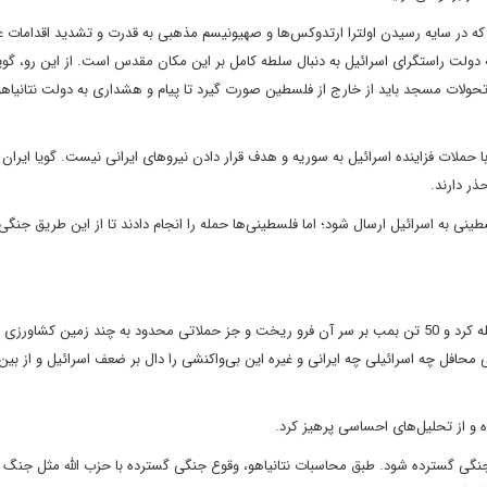
که در سایه رسیدن اولترا ارتدوکس‌ها و صهیونیسم مذهبی به قدرت و تشدید اقدامات عل
دولت راستگرای اسرائیل به دنبال سلطه کامل بر این مکان مقدس است. از این رو، گو
 تحولات مسجد باید از خارج از فلسطین صورت گیرد تا پیام و هشداری به دولت نتانیا
با حملات فزاینده اسرائیل به سوریه و هدف قرار دادن نیروهای ایرانی نیست. گویا ایران
حذر دارند.
ینی به اسرائیل ارسال شود؛ اما فلسطینی‌ها حمله را انجام دادند تا از این طریق جنگی 
دولت نتانیاهو در واکنش به حملات از لبنان به جای لبنان به غزه حمله کرد و 50 تن بمب بر سر آن فرو ریخت و جز حملاتی محدود به چند زمین کشاور
 محافل چه اسرائیلی چه ایرانی و غیره این بی‌واکنشی را دال بر ضعف اسرائیل و از بین
اه و از تحلیل‌های احساسی پرهیز کرد.
جنگی گسترده شود. طبق محاسبات نتانیاهو، وقوع جنگی گسترده با حزب الله مثل جنگ ب