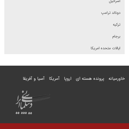
اسرائیل
دونالد ترامپ
ترکیه
برجام
ایالات متحده امریکا
خاورمیانه
پرونده هسته ای
اروپا
آمریکا
آسیا و آفریقا