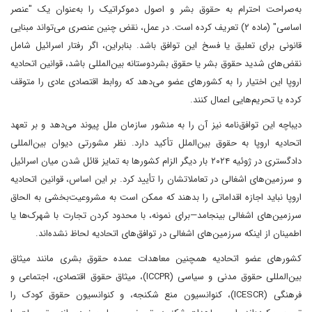
به‌صراحت احترام به حقوق بشر و اصول دموکراتیک را به‌عنوان یک "عنصر
اساسی" (ماده ۲) تعریف کرده است. در عمل، نقض چنین عنصری می‌تواند مبنایی
قانونی برای تعلیق یا فسخ این توافق باشد. بنابراین، اگر رفتار اسرائیل شامل
نقض‌های شدید حقوق بشر یا حقوق بشردوستانه بین‌المللی باشد، قوانین اتحادیه
اروپا این اختیار را به کشورهای عضو می‌دهد که روابط اقتصادی عادی را متوقف
کرده یا تحریم‌هایی اعمال کنند.
دیباچه این توافق‌نامه نیز آن را به منشور سازمان ملل پیوند می‌دهد و بر تعهد
اتحادیه اروپا به حقوق بین‌الملل تأکید دارد. نظر مشورتی دیوان بین‌المللی
دادگستری در ژوئیه ۲۰۲۴ بار دیگر الزام کشورها به تمایز قائل شدن میان اسرائیل
و سرزمین‌های اشغالی در تعاملاتشان را تأیید کرد. بر این اساس، قوانین اتحادیه
اروپا نباید اجازه اقداماتی را بدهند که ممکن است به مشروعیت‌بخشی به الحاق
سرزمین‌های اشغالی بینجامد—برای نمونه، با محدود کردن تجارت با شهرک‌ها یا
اطمینان از اینکه سرزمین‌های اشغالی در توافق‌های اتحادیه لحاظ نشده‌اند.
کشورهای عضو اتحادیه همچنین معاهدات عمده حقوق بشری مانند میثاق
بین‌المللی حقوق مدنی و سیاسی (ICCPR)، میثاق حقوق اقتصادی، اجتماعی و
فرهنگی (ICESCR)، کنوانسیون منع شکنجه، و کنوانسیون حقوق کودک را