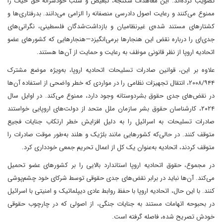
تصویب کرده‌اند. این معاهدات شکنجه، تبعیض و سلب خودسرانه حق حیات را
ممنوع می‌کنند و رعایت اصول دادرسی منصفانه را الزامی می‌دانند. بدرفتاری‌ها و
کشتارهای مستند شده‌ی غیرنظامیان و بازداشت‌شدگان فلسطینی، نگرانی‌های
جدی‌ای را درباره نقض این هنجارها برمی‌انگیزد—هنجارهایی که کشورهای عضو
اتحادیه اروپا از نظر قانونی موظف به رعایت و حمایت از آن‌ها هستند.
علاوه بر این، قوانین صادرات تسلیحات اتحادیه اروپا، به‌ویژه موضع مشترک
۲۰۰۸/۹۴۴، انتقال تجهیزات نظامی را در مواردی که خطر واضحی از استفاده آن‌ها
در نقض‌های جدی حقوق بشردوستانه وجود دارد، ممنوع می‌کند. در اوایل سال
۲۰۲۴، کارشناسان حقوق بشر سازمان ملل متحد از دولت‌های اروپایی خواستند
صادرات تسلیحات به اسرائیل را به دلیل افزایش خطر ارتکاب جنایات فجیع
متوقف کنند. در حالی‌که کشورهایی مانند بلژیک و هلند به‌طور موقت صادرات را
متوقف کردند، اتحادیه به‌عنوان یک کل از اعمال تحریم جمعی خودداری کرد.
در مجموع، حقوق اتحادیه اروپا استاندارد بالایی را بر کشورهای عضو تحمیل
می‌کند. آن‌ها نباید در برابر نقض‌های جدی حقوقی توسط شرکای خود چشم‌پوشی
کنند. با این حال، اتحادیه اروپا با حفظ روابط عادی دیپلماتیک و امنیتی با اسرائیل
در بحبوحه اتهامات مستند به جنایات جنگی، از اصولی که در چارچوب حقوقی
خودش تصریح شده، فاصله گرفته است.