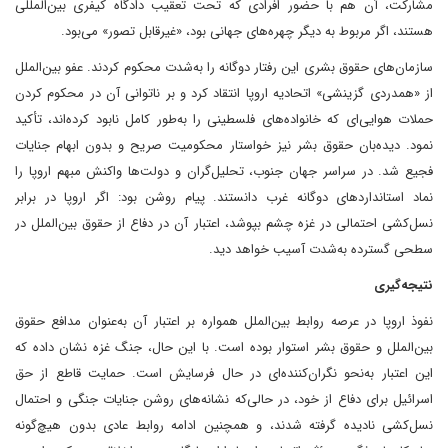
مشارکت، آن هم با حضور افرادی که تحت تعقیب دادگاه کیفری بین‌المللی
هستند، اگر مربوط به دیگر چهره‌های جهانی بود، «غیرقابل تصور» می‌بود.
سازمان‌های حقوق بشری این رفتار دوگانه را به‌شدت محکوم کردند. عفو بین‌الملل
از «همدردی گزینشی» اتحادیه اروپا انتقاد کرد و بر ناتوانی آن در محکوم کردن
حملات هوایی‌ای که خانواده‌های فلسطینی را به‌طور کامل نابود کرده‌اند، تأکید
نمود. دیده‌بان حقوق بشر نیز خواستار محکومیت صریح و بدون ابهام جنایات
فجیع شد. در سراسر جهان جنوب، تحلیل‌گران و دولت‌ها واکنش مبهم اروپا را
نماد استانداردهای دوگانه غرب دانستند. پیام روشن بود: اگر اروپا در برابر
نسل‌کشی احتمالی در غزه چشم بپوشد، اعتبار آن در دفاع از حقوق بین‌الملل در
سطحی گسترده به‌شدت آسیب خواهد دید.
نتیجه‌گیری
نفوذ اروپا در عرصه روابط بین‌الملل همواره بر اعتبار آن به‌عنوان مدافع حقوق
بین‌الملل و حقوق بشر استوار بوده است. با این حال، جنگ غزه نشان داده که
این اعتبار به‌نحو نگران‌کننده‌ای در حال فرسایش است. حمایت قاطع از حق
اسرائیل برای دفاع از خود، در حالی‌که نشانه‌های روشن جنایات جنگی و احتمال
نسل‌کشی نادیده گرفته شدند، و همچنین ادامه روابط عادی بدون هیچ‌گونه