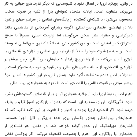
در واقع، رویکرد اروپا در اعمال نفوذ با شیوه‌هایی که دیگر قدرت‌های جهانی به کار
می‌برند، متفاوت است. ایالات متحده نمونه‌ای بارز از تکیه بر قدرت سخت
محسوب می‌شود؛ با شبکه‌ای گسترده از پایگاه‌های نظامی در سراسر جهان و نفوذ
بالا در نهادهای اقتصادی بین‌المللی. اگرچه رهبران آمریکایی از مفاهیمی مانند
دموکراسی و حقوق بشر سخن می‌گویند، اما اولویت اصلی معمولاً با منافع
استراتژیک و امنیتی است، و این کشور حتی به دادگاه کیفری بین‌المللی نپیوسته
است. روسیه نیز قدرت خود را عمدتاً از طریق نیروی نظامی و ابزارهای اقتصادی یا
انرژی اعمال می‌کند، نه از راه ترویج پایدار هنجارهای بین‌المللی. چین بیشتر بر
ابزارهای اقتصادی، از جمله مشوق‌های مالی و توافق‌های دوجانبه متمرکز است و
معمولاً بر اصل «عدم مداخله» تأکید دارد. به‌طور کلی، در این کشورها اعمال نفوذ
بیشتر مبتنی بر قدرت نظامی یا اقتصادی است تا تعهد به هنجارهای بین‌المللی.
اهرم اصلی نفوذ اروپا باید از جاذبه هنجاری آن و بازار اقتصادی گسترده‌اش ناشی
شود. تأثیرگذاری آن وابسته به این است که به‌عنوان بازیگری اصول‌گرا و بی‌طرف
دیده شود. اگر اتحادیه اروپا بتواند با اعتبار و قاطعیت بر این نکته تأکید کند که
هنجارهای بین‌المللی به‌طور یکسان برای همه بازیگران قابل اجرا هستند،
فشارهای دیپلماتیک آن جدی گرفته خواهد شد. در مقابل، هر نشانه‌ای از
جانبداری یا ریاکاری، این اهرم را به‌سرعت تضعیف می‌کند. اگر بروکسل نقض