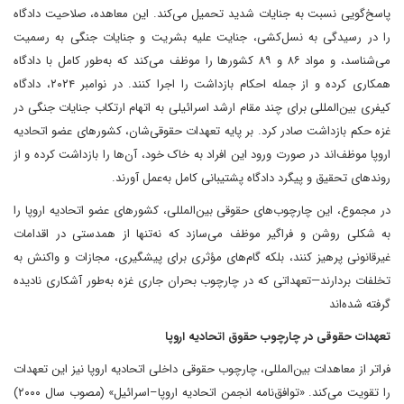
پاسخ‌گویی نسبت به جنایات شدید تحمیل می‌کند. این معاهده، صلاحیت دادگاه
را در رسیدگی به نسل‌کشی، جنایت علیه بشریت و جنایات جنگی به رسمیت
می‌شناسد، و مواد ۸۶ و ۸۹ کشورها را موظف می‌کند که به‌طور کامل با دادگاه
همکاری کرده و از جمله احکام بازداشت را اجرا کنند. در نوامبر ۲۰۲۴، دادگاه
کیفری بین‌المللی برای چند مقام ارشد اسرائیلی به اتهام ارتکاب جنایات جنگی در
غزه حکم بازداشت صادر کرد. بر پایه تعهدات حقوقی‌شان، کشورهای عضو اتحادیه
اروپا موظف‌اند در صورت ورود این افراد به خاک خود، آن‌ها را بازداشت کرده و از
روندهای تحقیق و پیگرد دادگاه پشتیبانی کامل به‌عمل آورند.
در مجموع، این چارچوب‌های حقوقی بین‌المللی، کشورهای عضو اتحادیه اروپا را
به شکلی روشن و فراگیر موظف می‌سازد که نه‌تنها از همدستی در اقدامات
غیرقانونی پرهیز کنند، بلکه گام‌های مؤثری برای پیشگیری، مجازات و واکنش به
تخلفات بردارند—تعهداتی که در چارچوب بحران جاری غزه به‌طور آشکاری نادیده
گرفته شده‌اند
تعهدات حقوقی در چارچوب حقوق اتحادیه اروپا
فراتر از معاهدات بین‌المللی، چارچوب حقوقی داخلی اتحادیه اروپا نیز این تعهدات
را تقویت می‌کند. «توافق‌نامه انجمن اتحادیه اروپا–اسرائیل» (مصوب سال ۲۰۰۰)