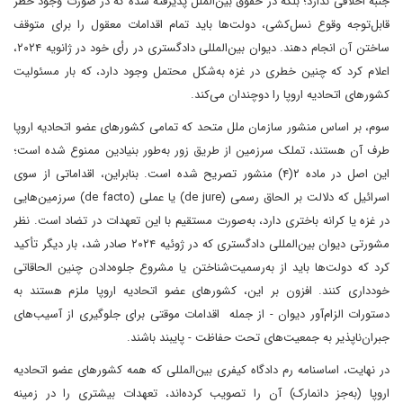
جنبه اخلاقی ندارد؛ بلکه در حقوق بین‌الملل پذیرفته شده که در صورت وجود خطر
قابل‌توجه وقوع نسل‌کشی، دولت‌ها باید تمام اقدامات معقول را برای متوقف
ساختن آن انجام دهند. دیوان بین‌المللی دادگستری در رأی خود در ژانویه ۲۰۲۴،
اعلام کرد که چنین خطری در غزه به‌شکل محتمل وجود دارد، که بار مسئولیت
کشورهای اتحادیه اروپا را دوچندان می‌کند.
سوم، بر اساس منشور سازمان ملل متحد که تمامی کشورهای عضو اتحادیه اروپا
طرف آن هستند، تملک سرزمین از طریق زور به‌طور بنیادین ممنوع شده است؛
این اصل در ماده ۲(۴) منشور تصریح شده است. بنابراین، اقداماتی از سوی
اسرائیل که دلالت بر الحاق رسمی (de jure) یا عملی (de facto) سرزمین‌هایی
در غزه یا کرانه باختری دارد، به‌صورت مستقیم با این تعهدات در تضاد است. نظر
مشورتی دیوان بین‌المللی دادگستری که در ژوئیه ۲۰۲۴ صادر شد، بار دیگر تأکید
کرد که دولت‌ها باید از به‌رسمیت‌شناختن یا مشروع‌ جلوه‌دادن چنین الحاقاتی
خودداری کنند. افزون بر این، کشورهای عضو اتحادیه اروپا ملزم هستند به
دستورات الزام‌آور دیوان - از جمله اقدامات موقتی برای جلوگیری از آسیب‌های
جبران‌ناپذیر به جمعیت‌های تحت حفاظت - پایبند باشند.
در نهایت، اساسنامه رم دادگاه کیفری بین‌المللی که همه کشورهای عضو اتحادیه
اروپا (به‌جز دانمارک) آن را تصویب کرده‌اند، تعهدات بیشتری را در زمینه