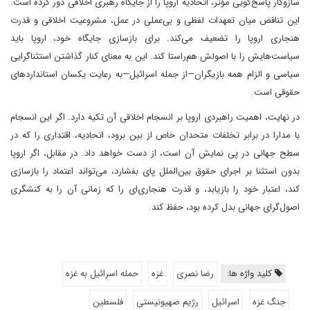
سازوکار پاسخ‌گویی مؤثر، اتحادیه اروپا را از جایگاه رهبری اخلاقی دور کرده است.
این تناقض میان تعهدات لفظی و بی‌عملی در عمل، مشروعیت اخلاقی و قدرت
هنجاری اروپا را تضعیف می‌کند. برای بازسازی جایگاه خود، اروپا باید
سیاست‌هایش را با اصولش هم‌راستا کند. این به معنای کنار گذاشتن استثناگرایی
سیاسی و الزام همه بازیگران—از جمله اسرائیل—به رعایت یکسان استانداردهای
حقوقی است.
در نهایت، اهمیت راهبردی اروپا بر انسجام اخلاقی آن تکیه دارد. اگر این انسجام
با مدارا در برابر تخلفات متحدان خاص از بین برود، اتحادیه، اقتداری را که در
سطح جهانی در پی نمایش آن است، از دست خواهد داد. در مقابل، اگر اروپا
بدون استثنا بر اجرای حقوق بین‌الملل پای بفشارد، می‌تواند اعتماد را بازسازی
کند، اعتبار خود را بازیابد، و قدرت هنجاری‌ای را که زمانی آن را به کنشگری
اصول‌گرای جهانی بدل کرده بود، حفظ کند.
کلید واژه ها:
رضا نصری
غزه
حمله اسرائیل به غزه
جنگ غزه
اسرائیل
رژیم صهیونیستی
فلسطین