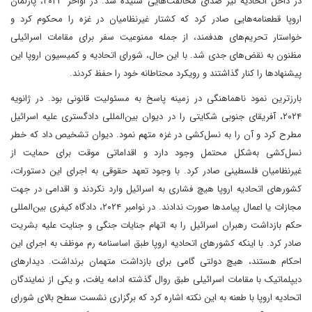
در داخل اتحادیه نیز صدای مخالفت‌هایی شنیده شد. در اواخر ۲۰۲۳، پارلمان
اروپا قطعنامه‌هایی صادر کرد که کشتار غیرنظامیان در غزه را محکوم کرد و
خواستار تحریم‌های هدفمند، از جمله ممنوعیت سفر برای مقامات اسرائیلی
مظنون به نقض‌های جدی شد. با این حال، شورای اتحادیه و کمیسیون اروپا این
پیشنهادها را کنار گذاشتند و رویکرد محتاطانه خود را حفظ کردند.
بارزترین نمود ناهماهنگی در زمینه پاسخ به مسئولیت قانونی بود. در ژانویه
۲۰۲۴، آفریقای جنوبی شکایتی را در دیوان بین‌المللی دادگستری علیه اسرائیل
مطرح کرد و آن را به نسل‌کشی در غزه متهم نمود. دیوان تشخیص داد که خطر
نسل‌کشی به‌شکل محتمل وجود دارد و اقداماتی موقت برای حمایت از
غیرنظامیان فلسطینی صادر کرد. با وجود تعهد حقوقی به اجرای این دستورات،
کشورهای اتحادیه اروپا هیچ فشاری به اسرائیل وارد نکردند و اقدامی در جهت
مجازات یا اعمال پیامدها صورت ندادند. در نوامبر ۲۰۲۴، دادگاه کیفری بین‌المللی
حکم بازداشت رهبران اسرائیل را به اتهام جنایات جنگی و جنایت علیه بشریت
صادر کرد. با اینکه کشورهای اتحادیه اروپا طبق اساسنامه رم موظف به اجرای این
احکام هستند، هیچ دولتی گامی برای بازداشت متهمان برنداشت. دیدارهای
دیپلماتیک با مقامات اسرائیلی طبق روال گذشته ادامه یافت، و یکی از نمایندگان
اتحادیه اروپا با طعنه به این نکته اشاره کرد که برگزاری نشست سطح بالای شورای