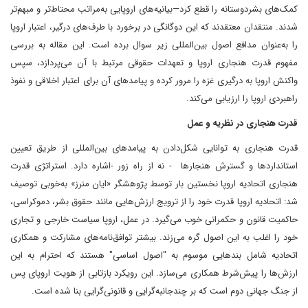
کمک‌های بشردوستانه را قطع کرد—بیانیه‌های اروپایی به‌مراتب محتاط‌تر و مبهم‌تر
شدند. منتقدان معتقدند که این دوگانگی در برخورد با طرف‌های درگیر، اعتبار اروپا
را به‌عنوان مدافع اصول بین‌المللی زیر سوال برده است. این مقاله به بررسی
مفهوم قدرت هنجاری اروپا و تعهدات حقوقی مرتبط با آن می‌پردازد، سپس
واکنش اروپا به درگیری غزه را مرور کرده و پیامدهای آن برای اعتبار اخلاقی و نفوذ
راهبردی اروپا را ارزیابی می‌کند.
قدرت هنجاری در نظریه و عمل
قدرت هنجاری به توانایی شکل‌دادن به پیامدهای بین‌المللی از طریق تعیین
استانداردها و گسترش هنجارها - نه از راه زور -اشاره دارد. استراتژی قدرت
هنجاری اتحادیه اروپا نخستین بار توسط پژوهشگر «ایان منرز» به‌خوبی توصیف
شد: اتحادیه اروپا قدرت خود را از ترویج ارزش‌هایی مانند حقوق بشر، دموکراسی،
حاکمیت قانون و حکمرانی خوب می‌گیرد. در عمل، اروپا سیاست خارجی و تجاری
خود را اغلب به این اصول گره می‌زند. بیشتر توافق‌نامه‌های مشارکت و همکاری
اتحادیه شامل بندهایی موسوم به "اصول اساسی" هستند که احترام به این
ارزش‌ها را پیش‌شرط همکاری می‌سازد. این رویکرد بازتابی از هویت اروپای پس
از جنگ جهانی دوم است که بر چندجانبه‌گرایی و قانونی‌گرایی بنا شده است.