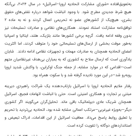
به‌تعویق‌افتاده «شورای مشارکت اتحادیه اروپا–اسرائیل» در سال ۲۰۲۴، بی‌آنکه
هیچ شرط جدیدی مطرح شود. با وجود انباشت شواهد درباره نقض‌های حقوق
بشری، هیچ‌یک از کشورهای عضو نه تحریمی اعمال کردند و نه به ماده ۲
توافق‌نامه مشارکت استناد نمودند. همکاری‌های نظامی و صادرات تسلیحات نیز
بدون وقفه ادامه یافت. گرچه برخی کشورها مانند بلژیک، هلند، ایتالیا و اسپانیا
به‌طور موقت بخشی از ارسال‌های تسلیحاتی خود را متوقف کردند، اما اکثریت
اعضای اتحادیه همچنان به صادرات مهمات و تجهیزات نظامی ادامه دادند. شایان
یادآوری است که ارسال سلاح به کشوری که به بمباران بی‌هدف غیرنظامیان متهم
است—اقدامی که در موارد مشابه، از جمله جنگ اوکراین، با واکنش شدید اروپا
روبه‌رو شد—در این مورد نادیده گرفته شد و با سکوت همراه بود.
رفتار ملایم اتحادیه اروپا با اسرائیل بازتاب‌دهنده یک شراکت راهبردی دیرینه
مبتنی بر تجارت و همکاری امنیتی است. حتی با انباشت اتهامات فجیع، اسرائیل
همچنان شریک عادی دیپلماتیک باقی ماند. تحلیل‌گران می‌گویند اگر کشوری
دیگر—به‌ویژه غیرغربی—مرتکب اعمالی مشابه شده بود، اتحادیه بی‌تردید با تحریم
یا تعلیق روابط پاسخ می‌داد. معافیت اسرائیل از این اقدامات، ادراک تبعیض و
استانداردهای دوگانه را تقویت کرده است.