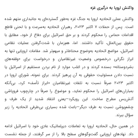
واکنش اروپا به درگیری غزه
واکنش عملی اتحادیه اروپا به جنگ غزه به‌طور گسترده‌ای به جانبداری متهم شده
است. پس از حملات ۷ اکتبر ۲۰۲۳، رهبران اتحادیه به‌سرعت و با لحنی قاطع
اقدامات حماس را محکوم کردند و بر حق اسرائیل برای دفاع از خود، مطابق با
حقوق بین‌الملل، تأکید داشتند. اما، هم‌زمان با شدت‌گرفتن عملیات نظامی
اسرائیل، مواضع اتحادیه به‌وضوح محتاط‌تر و مبهم‌تر شد. مقامات اروپایی تنها به
ابراز نگرانی درخصوص وضعیت غیرنظامیان و درخواست برای «وقفه‌های
بشردوستانه» بسنده کردند و در اغلب موارد از نام بردن مستقیم از اسرائیل یا
نسبت دادن مسئولیت حقوقی به آن پرهیز کردند. برای نمونه، شورای اروپا در
اکتبر ۲۰۲۳ صرفاً نسبت به تلفات غیرنظامیان «ابراز تأسف» کرد، بی‌آنکه
بمباران‌های اسرائیل را محکوم نماید، و موضوع را صرفاً در چارچوب فروپاشی
آتش‌بس مطرح ساخت. این رویکرد—یعنی انتقاد شدید از یک طرف و
چشم‌پوشی نسبت به طرف دیگر—باعث شده بسیاری بی‌طرفی اتحادیه را زیر
سؤال ببرند.
در همین حال، اتحادیه اروپا به تعاملات دیپلماتیک عادی خود با اسرائیل ادامه
داد. نهادهای اروپایی گفت‌وگوهای سطح بالا را از سر گرفتند، از جمله نشست