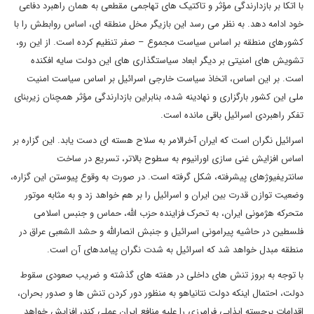
با اتکا بر بازدارندگی مؤثر و تاکتیک های تهاجمی مقطعی به همان راهبرد دفاعی
خود ادامه دهد. به نظر می رسد این بازیگر مخل منطقه ای، اساس روابطش را با
کشورهای منطقه بر اساس سیاست مجموع – صفر تنظیم کرده است. از این رو،
تشویش های امنیتی بر دیگر ابعاد سیاستگذاری های این دولت سایه افکنده
است. بر این اساس، اتخاذ سیاست خارجی اسرائیل بر اساس سیاست امنیت
ملی این کشور بارگزاری و نهادینه شده، بنابراین بازدارندگی مؤثر همچنان زیربنای
تفکر راهبردی اسرائیل باقی مانده است.
اسرائیل نگران است که ایران آخرالامر به سلاح هسته ای دست یابد. این گزاره بر
اساس افزایش غنی سازی اورانیوم به سطوح بالاتر، تسریع در ساخت
سانتریفیوژهای پیشرفته، شکل گرفته است. در صورت به وقوع پیوستن این گزاره،
وضعیت توازن قدرت بین ایران و اسرائیل را بر هم خواهد زد و به مثابه موتور
متحرکه هژمونی ایران، به تحرک فزاینده حزب الله، حماس و جنبس اسلامی
فلسطین در حاشیه پیرامونی اسرائیل و جنبش انصارالله و حشد الشعبی عراق در
منطقه مبدل خواهد شد که اسرائیل به شدت نگران پیامدهای آن است.
با توجه به بروز تنش های داخلی در هفته های گذشته و ضریب صعودی سقوط
دولت، احتمال اینکه دولت نتانیاهو به منظور دور کردن تنش ها و صدور بحران،
اقدامات برجسته ایذایی فرامرزی را علیه منافع ایران عملی کند، افزایش خواهد