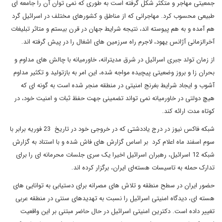
جمعیتی مهاجر و متکثر شکل گرفته است به طوری که نمی توان آن را جامعه ای
طبیعی محسوب کرد. مهاجرانی که از مناطق و کشورهای مختلف در اسرائیل گرد
هم آمده و به هم پیوسته اند، نتیجه شرایط جهان در قرن بیستم و متاثر تبلیغات
آخرالزمانی آژانس یهود، لاجرم راه سرزمین های اشغال را در پیش گرفته اند.
از زمان تولد جبری اسرائیل در شرق مدیترانه، خاورمیانه با چالش های مداوم و
بحران زا و بروز وضعیتی پیچیده مواجه شده، این امر به بازتولید و تکثیر مداوم
آشوب و ایجاد شرایط بغرنج امنیتی در منطقه منجر شده است به گونه ای که
هیچ دولتی در خاورمیانه نمی تواند تضمینی جهت حفظ ثبات و امنیت خود، در
کوتاه مدت ارائه کند.
شبکه فاکس نیوز در درج یاددشتی که در خروجی خود در تاریخ 23 فوریه برابر با
سوم اسفند ماه اعلام کرد بر اساس گزارش های فاش شده و با استناد به گزارش
شبکه 12 اسرائیل، رهبران اسرائیل اخیرا یک سری جلسات محرمانه ای را برای
تدارک حمله به تاسیسات هسته‌ای ایران، برگزار کرده اند.
حضور ایران در سطح منطقه و تلاش های مصرانه برای دستیابی به توانایی های
هسته ای، دیدگاه امنیتی اسرائیل را نسبت به تهدیدهای سنتی در منطقه عربی
تغییر داده است. دکترین امنیتی اسرائیل در حال حاضر مبتنی بر این واقعیت