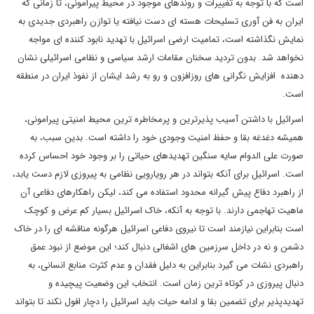
است که با توجه به تغییرات و روندهای موجود در محیط پیرامونی، تا زمانی که
ایران به فن آوری تسلیحات هسته ای دست نیافته یا توازن راهبردی جدیدی به
نمایش نگذاشته است، تمامیت ارضی اسرائیل با تهدید نابود کننده ای مواجه
نخواهد شد. بدون تردید سخنان مقامات ارشد سیاسی و نظامی اسرائیلی نشان
دهنده افزایش نگرانی های روزافزون و رو به رشد ایشان از نفوذ ایران در منطقه
است.
اسرائیل با داشتن آسیب پذیرترین و پرمخاطره ترین محیط امنیتی پیرامونی،
همیشه دغدغه بقا و حفظ امنیت وجودی خود را داشته است. بدین سبب، به
صورت علی الدوام سایه سنگین تهدیدهای حیاتی را بر وجود خود احساس کرده
است. اسرائیل برای آنکه بتواند در هر رویارویی نظامی به پیروزی لازم دست یابد،
از راهبرد دفاع پیش گیرانه محدود استفاده می کند، لیکن راهکارهای دفاعی آن
ماهیت تهاجمی دارند. با توجه به آنکه، خاک اسرائیل بسیار کم عرض و کوچک
است بنابراین نیازمند است تا نیروی دفاعی اسرائیل هرگونه مناقشه ای را در خاک
دشمن و نه در داخل سرزمین های اشغالی دنبال کند؛ این موضع از نبود عمق
راهبردی نشات می گیرد بنابراین به دلیل فقدان و عدم کثرت منابع انسانی، به
دنبال پیروزی در کوتاه ترین زمان است. انتخاب این وضعیت پیچیده و
تهدیدپذیر برای تضمین بقا و ادامه حیات باید اسرائیل را دچار افول نکند تا بتواند