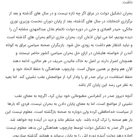
داشت.
بحران تشکیل دولت در عراق اگر چه تازه نیست و در سال های گذشته و بعد از
برگزاری انتخابات در سال های گذشته، بعد از پایان دوران نخست وزیری نوری
مالکی، حیدر العبادی و حتی در دوره دولت ناتمام عادل عبدالمهدی مشابه آن را
دیده بودیم، اما می توان اذعان کرد، بحران جاری تراکم بحران های گذشته است
و نباید انتظار هم داشت به زودی حل شود. بازیگران صحنه سیاسی عراق به کوتاه
آمدن از خواسته هایشان در ازای حل بحران سیاسی کشور حاضر نیستند و
همچنان اصرار دارند بر اصل به خاک مالیدن حریف در هر حالتی، ادامه دهند.
الآن هم وضع بر همین منوال است. چارچوب هماهنگی با حفظ اتحاد خود و
حفظ استقامت در برابر صدر او را وادار کرد از مواضعش عقب نشینی کند. اما بعید
به نظر می رسد این پایان کار باشد.
آنچه دیروز صدر در کنفرانس مطبوعاتی خود بیان کرد، اگرچه به معنای عقب
نشینی از مواضع است، اما به معنای پایان دادن به بحران نیست، فردی که بارها
از سیاست خداحافظی کرده ولی دوباره به صحنه بازگشته است، معلوم نیست این
بار هم صحنه را ترک کرده باشد. باید منتظر ماند و دید در آینده چه خواهد شد.
حتی اگر صدر به تشکیل دولت توسط چارچوب هماهنگی تن بدهد معلوم نیست
اجازه دهد دولت آینده دوره اش را به پایان برساند و همانند گذشته سناریوی