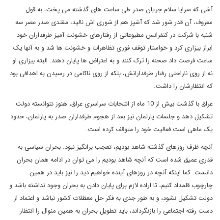
آشی که سرایا سلام جریان صدر طی ساعت های گذشته می پخت، به قول
معروف، آن قدر شور شد که آشپز هم از شوری اش نالید، مقتدی صدر عصر سه
شنبه با شرکت در کنفرانس مطبوعاتی از رفتارهای خشونت آمیز طرفداران خود
ابراز بیزاری کرد و خواستار توقف فوری تظاهرات و خشونت ها شد و به آنها یک
ساعت فرصت داد صحنه را ترک کنند و به اعتراض ها پایان دهند. البته بیزاری او
نه از روی ناراحتی رفتار طرفدارانش، بلکه از روی ناکامی در رسیدن به اهدافی بود
که انتظارشان را داشت.
عراق با گذشت بیش از 10 ماه از انتخابات سراسری عراق، هنوز نتوانسته دولت
تشکیل دهد و جلسات پارلمان نیز بعد از هجوم طرفداران صدر به پارلمان، حدود
یک ماهی است فعالیت خود را متوقف کرده است.
آنچه ظرف روزهای گذشته شاهد بودیم، تعجب برانگیز نبود. بحران سیاسی به
قدری عمیق شده است که آنچه شاهد بودیم را می توان در ادامه همان بحران
دانست. کما اینکه آنچه در روزهای آینده خواهیم دید را نیز باید در همین
چارچوب قلمداد کنیم، تا اراده لازم برای پایان دادن به بحران وجود نداشته باشد و
دولت تشکیل نشود، و به طور جدی به فکر حل معظلات کشور نباشد و اعتماد از
دست رفته اجتماعی را بازنگرداند، باید تطویل بحران به همین منوال را انتظار