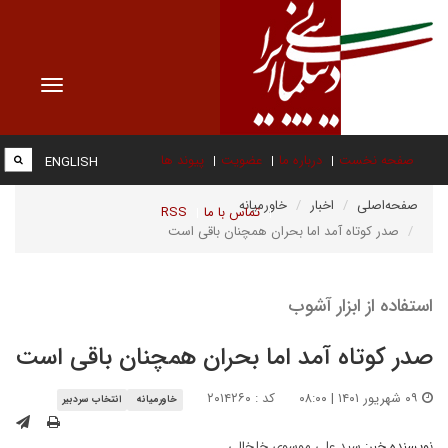
Toggle
vigation
صفحه نخست
درباره ما
عضویت
پیوند ها
ENGLISH
صفحه‌اصلی
اخبار
خاورمیانه
تماس با ما
RSS
صدر کوتاه آمد اما بحران همچنان باقی است
استفاده از ابزار آشوب
صدر کوتاه آمد اما بحران همچنان باقی است
۰۹ شهریور ۱۴۰۱ | ۰۸:۰۰
کد : ۲۰۱۴۲۶۰
خاورمیانه
انتخاب سردبیر
نویسنده خبر:
سید علی موسوی خلخالی