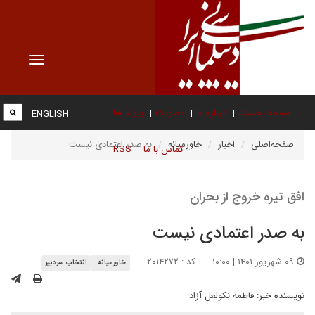
Toggle
vigation
صفحه نخست
درباره ما
عضویت
پیوند ها
ENGLISH
صفحه‌اصلی
اخبار
خاورمیانه
به صدر اعتمادی نیست
تماس با ما
RSS
افق تیره خروج از بحران
به صدر اعتمادی نیست
۰۹ شهریور ۱۴۰۱ | ۱۰:۰۰
کد : ۲۰۱۴۲۷۲
خاورمیانه
انتخاب سردبیر
نویسنده خبر:
فاطمه نکولعل آزاد