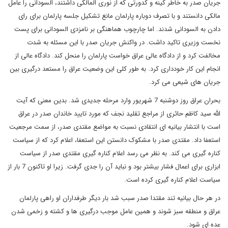
جریان صدر به خاطر کینه و کدورتی که از نوری المالکی داشتند، السودانی را عامل
مالکی دانستند و با تصرف دوباره پارلمان مانع تشکیل جلسه پارلمان برای رای
دادن به السودانی شدند. اما چارچوب هماهنگی بر نامزدی السودانی برای پست
نخست وزیری تاکید داشت. در واکنش جریان صدر با این مسئله به شدت
مخالفت کرد و از دادگاه عالی عراق خواست پارلمان را منحل کند. دادگاه عالی از
انجام این کار خودداری کرد. به طور کلی این وضعیت عراق را مستعد درگیری بین
جریان های شیعی می کرد.
بحران عراق روز دوشنبه 7 شهریور وارد مرحله جدیدی شد. بدین معنی که آیت
الله سید کاظم حائری از مراجع تقلید نجف که مورد تایید خاندان صدر در عراق
است با انتشار بیانیه ای انتقادی نسبت به مواضع مقتدی صدر، از سمت مرجعیت
استعفا داد. مقتدی صدر با مشکوک دانستن این استعفا، اعلام کرد که از سیاست
کناره گیری می کند. به نظر می رسد اعلام کناره گیری مقتدی صدر از سیاست
ابزاری برای اعمال فشار بیشتر بود و نباید آن را جدی گرفت. زیرا او تاکنون 7 بار از
سیاست اعلام کناره گیری کرده است.
در هر حال بیانیه تند مقتدا صدر سبب شد بار دیگر طرفداران او راهی پارلمان
عراق و منطقه سبز شوند و همین عامل موجب درگیری ها و کشته و زخمی شدن
عده ای شود.