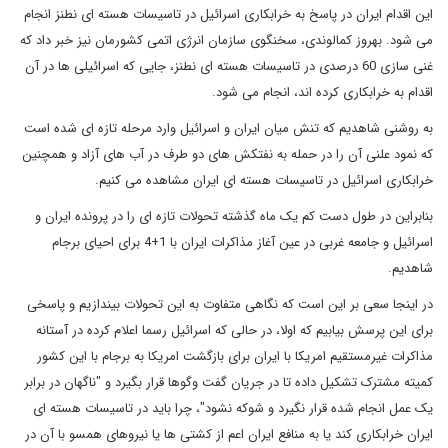
این اقدام ایران در پاسخ به خرابکاری اسرائیل در تاسیسات هسته ای نطنز انجام
می شود. بهروز کمالوندی، سخنگوی سازمان انرژی اتمی کشورمان نیز خبر داد که
غنی سازی 60 درصدی در تاسیسات هسته ای نطنز، جایی که اسرائیلی ها در آن
اقدام به خرابکاری کرده اند، انجام می شود.
به روشنی شاهدیم که تنش میان ایران و اسرائیل وارد مرحله تازه ای شده است
که نمود علنی آن را در حمله به نفتکش های دو طرف در آب های آزاد و همچنین
خرابکاری اسرائیل در تاسیسات هسته ای ایران مشاهده می کنیم.
بنابراین در طول دست کم یک ماه گذشته تحولات تازه ای را در پرونده ایران و
اسرائیل و جامعه غربی در عین آغاز مذاکرات ایران با 1+4 برای احیای برجام
شاهدیم.
در اینجا سعی بر این است که نگاهی متفاوت به این تحولات بیندازیم و پاسخی
برای این پرسش بیابیم که اولا، در حالی که اسرائیل رسما اعلام کرده در آستانه
مذاکرات غیرمستقیم امریکا با ایران برای بازگشت امریکا به برجام با این کشور
کمیته مشترک تشکیل داده تا در جریان گفت وگوها قرار بگیرد و "ناگهان در برابر
یک عمل انجام شده قرار نگیرد و شوکه نشود"، چرا باید در تاسیسات هسته ای
ایران خرابکاری کند یا به منافع ایران اعم از کشتی ها یا نیروهای همسو با آن در