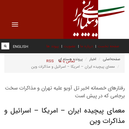
Toggle
vigation
صفحه نخست
درباره ما
عضویت
پیوند ها
ENGLISH
صفحه‌اصلی
اخبار
پرونده هسته ای
تماس با ما
RSS
معمای پیچیده ایران – امریکا – اسرائیل و مذاکرات وین
رفتارهای خصمانه اخیر تل آویو علیه تهران و مذاکرات سخت
برجامی که در پیش است
معمای پیچیده ایران – امریکا – اسرائیل و
مذاکرات وین