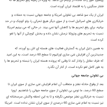
پیشبردِ امور راکد مانده در برجام تن ندهد. به ویژه در زمینه رفع تحریم ها که
فشار سنگینی را به اقتصاد ایران آورده است.
ایران از یک سو شاهد بی تفاوتی امریکا و جامعه جهانی نسبت به حملات و
خرابکاری های اسرائیل است و از سوی دیگر هیچ تحرکی را، ولو کوچک و در حد
بیانیه، برای رفع تحریم ها یا کاهش آنها نمی بیند. در حالی که می بینیم امریکا
نسبت به تحریم های ونزوئلا نرمش نشان داده و بخش کوچکی از آنها را لغو
کرده است.
به همین دلیل ایران به گسترش فعالیت های هسته ای اش رو آورده، که
جدیدترین آن افزایش غنی سازی اورانیوم تا سطح 60 درصد است، به این امید
که طرف مقابل را وادار کند تا وقتی که پرونده هسته ایران را نبسته و تحریم ها را
به طور کامل لغو نکرده است، از کنار آن نگذرد.
بی تفاوتی جامعه جهانی
بعد از وقوع حادثه نطنز و متعاقب آن اعلام افزایش غنی سازی از سوی ایران تا
سطح 60 درصد، ما نوعی بی تفاوتی از سوی جامعه جهانی را شاهدیم. اروپا
نسبت به خرابکاری نطنز موضعی نگرفته و تا به این لحظه واکنش سرسختانه ای
نیز نسبت به اعلام غنی سازی 60 درصدی از سوی ایران نشان نداده است. امریکا