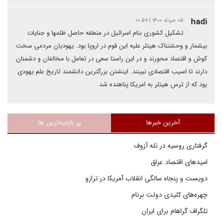
hadi
۰۵ خرداد ۱۴۰۰ | ۱۰:۵۷
تشکیل کشوری بنام اسرائیل در منطقه حاصل ظلمها و جنایات
بیشمار و وحشتناک هیتلر علیه این قوم در اروپا بود. یهودیان مردمی سخت
کوش و اقتصاد محورند و در این راستا سعی در تعامل با مخالفان و دشمنان
دارند تا اسیب اقتصادی نبینند. اینشتن بزرگترین دانشمند تاریخ علم یهودی
بود که از ترس هیتلر به امریکا پناهنده شد.
آخرین خبرها
پر بازدیدترین ها
گرفتاری روسیه در تله آزوف
امیدهای اقتصاد عراق
دویست و پنجاه سالگی انقلاب آمریکا در ترازو
چهره‌های کلیدی دولت برنام
تلگراف گراهام برای ایران