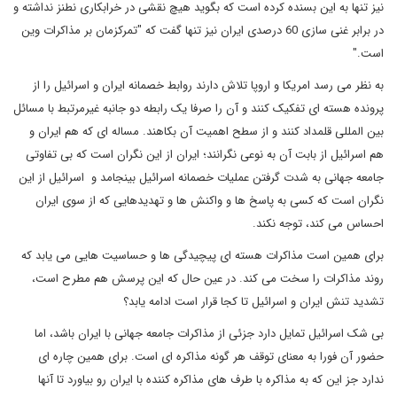
نیز تنها به این بسنده کرده است که بگوید هیچ نقشی در خرابکاری نطنز نداشته و
در برابر غنی سازی 60 درصدی ایران نیز تنها گفت که "تمرکزمان بر مذاکرات وین
است."
به نظر می رسد امریکا و اروپا تلاش دارند روابط خصمانه ایران و اسرائیل را از
پرونده هسته ای تفکیک کنند و آن را صرفا یک رابطه دو جانبه غیرمرتبط با مسائل
بین المللی قلمداد کنند و از سطح اهمیت آن بکاهند. مساله ای که هم ایران و
هم اسرائیل از بابت آن به نوعی نگرانند؛ ایران از این نگران است که بی تفاوتی
جامعه جهانی به شدت گرفتن عملیات خصمانه اسرائیل بینجامد و اسرائیل از این
نگران است که کسی به پاسخ ها و واکنش ها و تهدیدهایی که از سوی ایران
احساس می کند، توجه نکند.
برای همین است مذاکرات هسته ای پیچیدگی ها و حساسیت هایی می یابد که
روند مذاکرات را سخت می کند. در عین حال که این پرسش هم مطرح است،
تشدید تنش ایران و اسرائیل تا کجا قرار است ادامه یابد؟
بی شک اسرائیل تمایل دارد جزئی از مذاکرات جامعه جهانی با ایران باشد، اما
حضور آن فورا به معنای توقف هر گونه مذاکره ای است. برای همین چاره ای
ندارد جز این که به مذاکره با طرف های مذاکره کننده با ایران رو بیاورد تا آنها