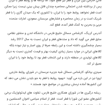
مالی خارجی بین ایران و قطر نیز قطع شود، اما برنامه ها و روابط قطر با ایران
پس از برداشته شدن احتمالی محاصره چندان قابل پیش بینی نیست زیرا ممکن
است قطر نخواهد روابط خود را با ایران، با کشوری که یک میدان گازی را با قطر
شریک است و در زمان محاصره و فشارهای عربستان سعودی، امارات متحده
عربی و بحرین به کمک قطر آمده، قطع کند.
آندرس کریگ، کارشناس مسائل خلیج فارس در دانشگاه لندن و مشاور نظامی
سابق قطر می گوید که داد و ستدهای قطر و ایران نسبت به سال 2017 رشد
بسیار چشمگیری داشته است و این رابطه صرفا از روی اجبار و نیاز نبوده بلکه
کالاهای ایرانی در موارد بسیار زیادی کیفیت بهتر و قیمت کمتری نسبت به دیگر
کالاهای تولیدی در منطقه دارند و این انتخاب قطر بود تا روابط خود را با ایران
عمیق تر کند.
سینزی بیانکو، کارشناس مسائل شبه جزیره عربستان در شورای روابط خارجی
اروپا نیز در این باره می گوید: «بهبود روابط با قطر به جو بایدن نشان می دهد که
این کشورها آماده نرمش بیشتری در مواضع خود هستند.»
ریشه درگیری ها در شورای همکاری خلیج فارس، تفاوت های ایدئولوژیک برخی
کشورهای عضو این شورا با قطر است. قطر از اسلام سیاسی اخوان المسلمین و
رئیس جمهوری ترکیه، رجب طیب اردوغان حمایت می کند در حالی که امارات