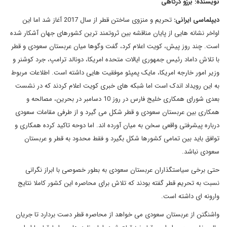
نویسنده: برزو درگاهی
دیپلماسی ایرانی:
تحریم و منزوی ساختن قطر از سال 2017 آغاز شد اما این
اواخر نشانه هایی از پایان مناقشه بین ثروتمند ترین کشورهای جهان آشکار شده
است. چند روز پیش، کویت اعلام کرد، گفت وگوها میان عربستان سعودی و قطر
با تلاش داماد رئیس جمهوری ایالات متحده امریکا، دونالد ترامپ، جرد کوشنر و
وزیر امور خارجه امریکا، مایک پمپئو موفقیت هایی داشته است. اطلاعات مربوط
به این رویداد اندک است اما شبکه های خبری کویت اعلام کردند که در نشست
بعدی شورای همکاری خلیج فارس در روز 10 دسامبر در بحرین، مصالحه و
همکاری بین عربستان سعودی و قطر شکل می گیرد و از طرفی مقامات سعودی
درباره پیشرفتی واقعی سخن به میان آورده اند. اما دوحه تاکید کرده همکاری و
توافق باید بین تمامی کشورها شکل بگیرد و فقط محدود به قطر و عربستان
سعودی نباشد.
حتی برخی سیاستگذاران عربستان سعودی به بطور خصوصی با ابراز نگرانی
نسبت به تحریم قطر گفته بودند که تلاش برای محاصره این کشور کاملا نتایج
وارونه ای داشته است.
واشنگتن از عربستان سعودی می خواهد از محاصره قطر دست بردارد تا جریان