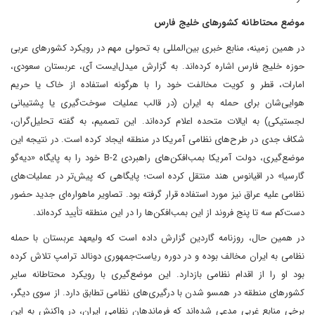
موضع محتاطانه کشورهای خلیج فارس
در همین زمینه، منابع خبری بین‌المللی به تحولی مهم در رویکرد کشورهای عربی
حوزه خلیج فارس اشاره کرده‌اند. به گزارش میدل‌ایست آی، عربستان سعودی،
امارات، قطر و کویت مخالفت خود را با هرگونه استفاده از خاک یا حریم
هوایی‌شان برای حمله به ایران (در قالب عملیات سوخت‌گیری یا پشتیبانی
لجستیکی) به ایالات متحده اعلام کرده‌اند. این تصمیم، به گفته تحلیل‌گران،
شکاف جدی در طرح‌های نظامی آمریکا در منطقه ایجاد کرده است. در نتیجه این
موضع‌گیری، دولت آمریکا بمب‌افکن‌های راهبردی B-2 خود را به پایگاه «دیه‌گو
گارسیا» در اقیانوس هند منتقل کرده است؛ پایگاهی که پیش‌تر در عملیات‌های
نظامی علیه عراق نیز مورد استفاده قرار گرفته بود. تصاویر ماهواره‌ای جدید حضور
دست‌کم سه تا پنج فروند از این بمب‌افکن‌ها را در این منطقه تأیید کرده‌اند.
در همین حال، روزنامه گاردین گزارش داده است که ولیعهد عربستان با حمله
نظامی به ایران مخالف بوده و در دوره ریاست‌جمهوری دونالد ترامپ تلاش کرده
بود او را از اقدام نظامی بازدارد. این موضع‌گیری با رویکرد محتاطانه سایر
کشورهای منطقه در همسو شدن با درگیری‌های نظامی تطابق دارد. از سوی دیگر،
برخی منابع غربی مدعی شده‌اند که فرماندهان نظامی ایران، در واکنش به این