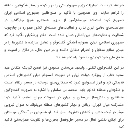
خواهند توانست تجاوزات رژیم صهیونیستی را مهار کرده و بستر شکوفایی منطقه
را فراهم سازند. وی همچنین با تأکید بر صلح‌طلبی جمهوری اسلامی ایران
تصریح کرد: استفاده غیرصلح‌آمیز از انرژی هسته‌ای هیچ جایگاهی در
سیاست‌های دفاعی ایران ندارد و فعالیت‌های هسته‌ای کشور همواره در چارچوب
شفافیت و نظارت‌های بین‌المللی دنبال شده است. دکتر پزشکیان تأکید کرد که
جمهوری اسلامی ایران همواره آمادگی گفت‌وگو و تعامل سازنده با کشورها را بر
مبنای منافع متقابل و احترام متقابل داشته و در عین حال، در دفاع از امنیت و
منافع ملی خود تردیدی به خود راه نخواهد داد.
در این گفت‌وگوی تلفنی، ولیعهد عربستان سعودی نیز ضمن تبریک متقابل عید
سعید فطر، از رویکرد دولت ایران در تقویت انسجام میان کشورهای اسلامی
قدردانی کرد و ابراز امیدواری نمود که همکاری‌های دوجانبه در مسیر ارتقاء امنیت
و شکوفایی منطقه تداوم یابد. محمد بن سلمان با اشاره به ضرورت گفت‌وگوی
منطقه‌ای و نقش‌ساز عربستان و ایران در تحولات جهان اسلام، تأکید کرد:
مشارکت میان تهران، ریاض و دیگر کشورهای منطقه می‌تواند به عنوان نیرویی
موثر در ثبات‌بخشی و کاهش تنش‌ها عمل کند. او همچنین بر آمادگی عربستان
برای ایفای نقشی فعال در مسیر حل‌وفصل بحران‌ها و تقویت همزیستی تأکید
کرد.