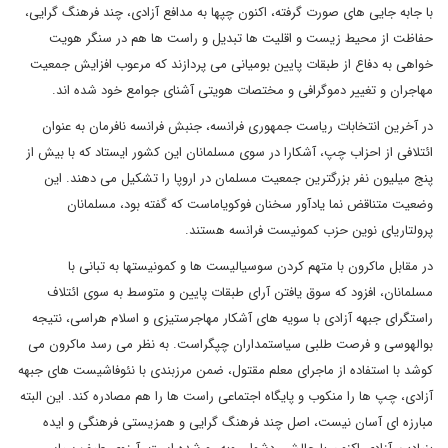
با جابه جایی های صورت گرفته، اکنون چپها به مدافع آزادی، چند فرهنگ گرایی،
حفاظت از محیط زیست و اقلیت ها تبدیل و راست ها هم در سنگر هویت
خواهی به دفاع از طبقات پایین بومیانی می پردازند که مرعوب افزایش جمعیت
مهاجران و تغییر دموگرافی و مختصات هویتی آشنای جوامع خود شده اند.
در آخرین انتخابات ریاست جمهوری فرانسه، جنبش فرانسه نافرمان به عنوان
ائتلافی از احزاب چپ، آشکارا در سوی مسلمانان این کشور ایستاد که با بیش از
پنج میلیون نفر بزرگترین جمعیت مسلمان در اروپا را تشکیل می دهند. این
وضعیت متناقض نما یادآور سخنان فوکویاماست که گفته بود، مسلمانان
پرولتاریای نوین حزب کمونیست فرانسه هستند.
در مقابل ماکرون با متهم کردن سوسیالیست ها و کمونیستها به تبانی با
مسلمانان، افزود که سوق یافتن آرای طبقات پایین و متوسط به سوی ائتلاف
راستگرای جبهه آزادی با سویه های آشکار مهاجرستیزی و اسلام هراسی، نتیجه
بوالهوسی و فرصت طلبی سیاستمداران چپگراست. به نظر می رسد ماکرون می
کوشد با استفاده از ماجرای معلم مقتول، ضمن مرزبندی با نئوفاشیست های جبهه
آزادی، چپ ها را منکوب و پایگاه اجتماعی راست ها را هم مصادره کند. این البته
مبارزه ای آسان نیست، اصل چند فرهنگ گرایی و همزیستی فرهنگی و ایده