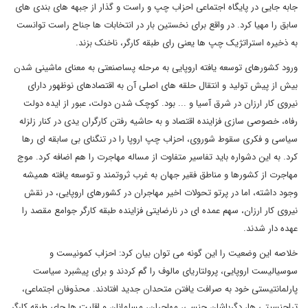
جابه جایی در پایگاه اجتماعی احزاب چپ و راست و گذار از جبهه های بندی های
سابق را مهیا کرد. در واقع برای نخستین بار در انتخابات ها جناح راست توانست
به ذخیره استراتژیک چپ ها یعنی رای طبقه کارگر، ناخنک بزند.
ورود کشورهای توسعه یافته اروپایی به مرحله پساصنعتی به معنای ماشینی شدن
بیش از پیش تولید و انتقال حلقه های اصلی آن به اقتصادهای نوظهور دارای
نیروی کار ارزان در شرق آسیا و ... بود. کوچک شدن دولت، عبور از ایده دولت
رفاه، خصوصی سازی فزاینده اقتصاد و به حاشیه رفتن کارگران یدی در کنار زلزله
سیاسی و فکری سقوط شوروی، احزاب چپ اروپا را در تنگنای بی سابقه ای رها
کرد. به این دشواره باید تفاسیر متفاوت از مساله مهاجرت را هم اضافه کرد. موج
مهاجرت از کشورها و مناطق فقیر جهان به غرب ثروتمند و توسعه یافته همیشه
وجود داشته، اما در پرتو تحولات اخیر مهاجران در کشورهای اروپایی، در نقش
نیروی کار ارزان، سهم عمده ای در نارضایتی فزاینده طبقه کارگر جوامع مقصد را
عهده دار شدند.
خلاصه این وضعیت را این گونه می توان بیان کرد: احزاب کمونیست و
سوسیالیست اروپایی، پرولتاریای مالوف را گم کردند و برای پیشبرد سیاست
پارلمانتیستی خود به صرافت یافتن متحدان جدید افتادند. محذوفان اجتماعی،
تراجنسیتی ها، دگرباشان جنسی، مهاجران، مسلمانان و اقلیت ها جای طبقه کارگر