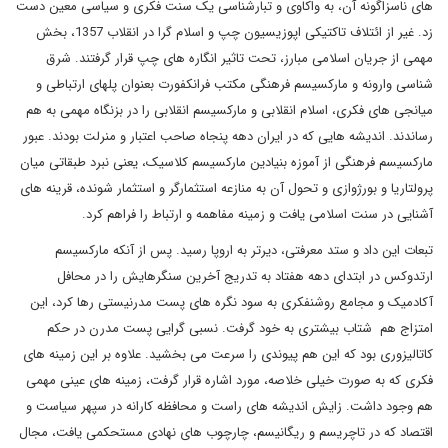
های ناسزاگونه آن، به واکاوی و تبارشناسی یک سنت فکری و سیاسی معین دست
زد. غیر از ائتلاف تاکتیکی اپوزیسیون چپ و اسلام گرا در انقلاب 1357، بخش
مهمی از جریان اسلامی مبارز، تحت تاثیر انگاره های چپ قرار گرفتند. شرق
شناسی وارونه و مارکسیسم فرهنگی مکتب فرانکفورت بعنوان پلهای ارتباطی و
میانجی های فکری، اسلام انقلابی و مارکسیسم انقلابی را در بزنگاه مهمی به هم
رساندند. اندیشه هایی که در ایران دهه پنجاه صاحب اعتبار و منرلت بودند. عبور
مارکسیسم فرهنگی از آموزه بنیادین مارکسیسم کلاسیک، یعنی نبرد طبقاتی میان
پرولتاریا و بورژوازی و تحول آن به منازعه استثمارگر و استثمار شونده، قرینه های
آشنایی در سنت اسلامی یافت و زمینه مفاهمه و ارتباط را فراهم کرد.
تبعات این داد و ستد معرفتی، دیرتر به اروپا رسید. پس از آنکه مارکسیسم
ارتدوکس در ابتدای دهه هفتاد به تدریج آخرین سنگرهایش را در محافل
آکادمیک و مجامع روشنفکری به سود نگره های پست مدرنیستی رها کرد، این
امتزاج هم شتاب بیشتری به خود گرفت. نسبی گرایی پست مدرن در حکم
کاتالیزوری بود که این هم پیوندی را سرعت می بخشید. علاوه بر این زمینه های
فکری که به صورت خیلی خلاصه، مورد اشاره قرار گرفت، زمینه های عینی مهمی
هم وجود داشت. زایش اندیشه های راست و محافظه کارانه در سپهر سیاست و
اقتصاد که در تاچریسم و ریگانیسم، چارچوب های نهادی مستحکمی یافت، مجال