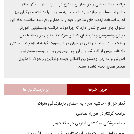
فرانسه نماد مذهبی را در مدارس ممنوع کرده بود.بعبارت دیگر دختر
خانمهای مسلمان اجازه ورود با حجاب به مدارس را نداشتندو دیگران نیز
اجازه استفاده ازنماد های مذهبی خود را درمدارس فرانسه نداشتند.حالا این
سئوال جای مطرح شدن دارد که چرا دولت فرانسه ومسئولین اموزش
دولتی وخصوصی ومدرسه ای که این حرکت نا مفبول در رابطه با دین
ومذهب یک میلیارد واندی در جهان در ان صورت گرفته اجازه چنین حرکتی
دادهاند وپس از اگاه شدن از ان چرا برخوردی با ان توسط مسئولین
اموزش و مدارس ومسئولین قضائی جهت جلوگیری ز حواث نا مقبول
بیشتر بعدی انجام نشده است.
آخرین خبرها
پر بازدیدترین ها
گذار خزر از «حاشیه امن» به «فضای بازدارندگی متراکم
ترامپ گرفتار در شن‌زار سیاسی
حمله موشکی به کشتی اماراتی در تنگه هرمز
تماس تلفنی نخست وزیر ارمنستان با رئیس جمهور آذربایجان