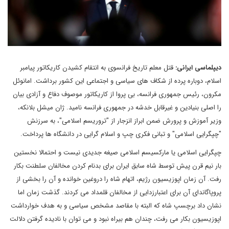
دیپلماسی ایرانی:
قتل معلم تاریخ فرانسوی به انتقام کشیدن کاریکاتور پیامبر
اسلام، دوباره پرده از شکاف های سیاسی و اجتماعی این کشور برداشت. امانوئل
مکرون، رئیس جمهوری فرانسه، بی پروا از کاریکاتور موصوف دفاع و آزادی بیان
را اصلی بنیادین و غیرقابل خدشه در جمهوری فرانسه نامید. ژان میشل بلانکه،
وزیر آموزش و پرورش ضمن ابراز انزجار از "تروریسم اسلامی"، به سرزنش
"چپگرایی اسلامی" و تبانی فکری چپ و اسلام گرایی در دانشگاه ها پرداخت.
چپگرایی اسلامی یا مارکسیسم اسلامی صیغه جدیدی نیست و احتمالا نخستین
بار نیم قرن پیش توسط شاه سابق ایران برای بدنام کردن مخالفان سلطنت بکار
رفت. آن زمان اپوزیسیون رژیم، اتهام شاه را دروغین خوانده و آن را بخشی از
پروپاگاندای آن برای اعتبارزدایی از مخالفان قلمداد می کردند. گذشت زمان اما
نشان داد برچسپ شاه که البته با مقاصد مشخص سیاسی و به هدف خوارداشت
اپوزیسیون بکار می رفت، چندان هم بیراه نبود و می توان با نادیده گرفتن دلالت