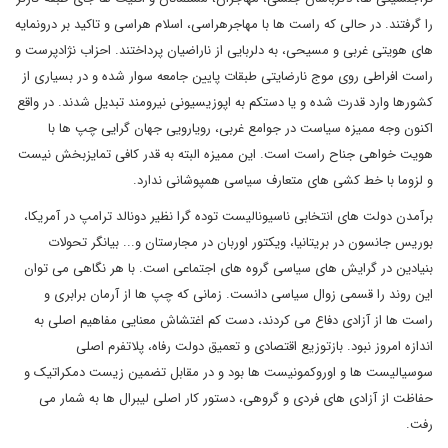
را گرفتند. در حالی که راست ها با مهاجرهراسی، اسلام هراسی و تاکید بر درونمایه
های هویتی غربی و مسیحی، به دلربایی از ناراضیان پرداختند. احزاب نژادپرست و
راست افراطی روی موج نارضایتی طبقات پایین جامعه سوار شده و در بسیاری از
کشورها وارد قدرت شده و یا دستکم به اپوزیسیونی نیرومند تبدیل شدند. در واقع
اکنون وجه ممیزه سیاست در جوامع غربی، رویارویی جهان گرایی چپ ها با
هویت خواهی جناح راست است. این ممیزه البته به قدر کافی تمایزبخش نیست
و لزوما با خط کشی های متعارف سیاسی همپوشانی ندارد.
برآمدن دولت های انتخابی ناسیونالیست توده گرا نظیر دونالد ترامپ در آمریکا،
بوریس جانسون در بریتانیا، ویکتور اوربان در مجارستان و... بیانگر تحولات
بنیادین در گرایش های سیاسی گروه های اجتماعی است. با هر نگاهی می توان
این روند را قسمی زوال سیاسی دانست. زمانی که چپ ها از آرمان برابری و
راست ها از آزادی دفاع می کردند، دست کم اغتشاش معنایی مفاهیم اصلی به
اندازه امروز نبود. بازتوزیع اقتصادی و تعمیق دولت رفاه، پلاتفرم اصلی
سوسیالیست ها و اوروکمونیست ها بود و در مقابل تضمین زیست دمکراتیک و
حفاظت از آزادی های فردی و گروهی، دستور کار اصلی لیبرال ها به شمار می
رفت.