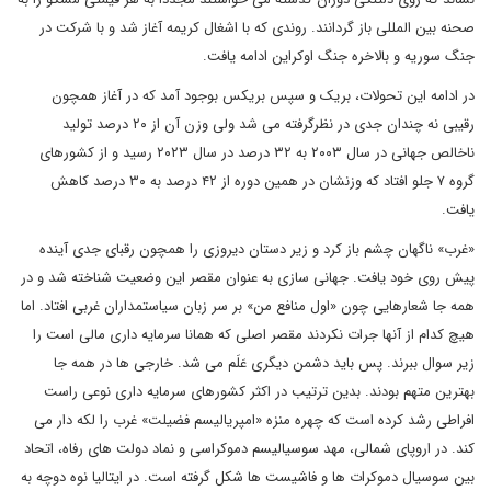
صحنه بین المللی باز گردانند. روندی که با اشغال کریمه آغاز شد و با شرکت در
جنگ سوریه و بالاخره جنگ اوکراین ادامه یافت.
در ادامه این تحولات، بریک و سپس بریکس بوجود آمد که در آغاز همچون
رقیبی نه چندان جدی در نظرگرفته می شد ولی وزن آن از ۲۰ درصد تولید
ناخالص جهانی در سال ۲۰۰۳ به ۳۲ درصد در سال ۲۰۲۳ رسید و از کشورهای
گروه ۷ جلو افتاد که وزنشان در همین دوره از ۴۲ درصد به ۳۰ درصد کاهش
یافت.
«غرب» ناگهان چشم باز کرد و زیر دستان دیروزی را همچون رقبای جدی آینده
پیش روی خود یافت. جهانی سازی به عنوان مقصر این وضعیت شناخته شد و در
همه جا شعارهایی چون «اول منافع من» بر سر زبان سیاستمداران غربی افتاد. اما
هیچ کدام از آنها جرات نکردند مقصر اصلی که همانا سرمایه داری مالی است را
زیر سوال ببرند. پس باید دشمن دیگری عَلَم می شد. خارجی ها در همه جا
بهترین متهم بودند. بدین ترتیب در اکثر کشورهای سرمایه داری نوعی راست
افراطی رشد کرده است که چهره منزه «امپریالیسم فضیلت» غرب را لکه دار می
کند. در اروپای شمالی، مهد سوسیالیسم دموکراسی و نماد دولت های رفاه، اتحاد
بین سوسیال دموکرات ها و فاشیست ها شکل گرفته است. در ایتالیا نوه دوچه به