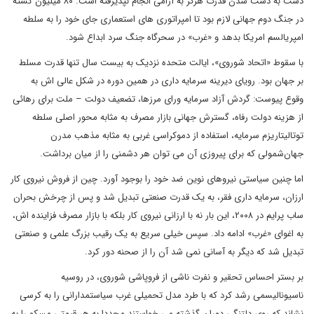
دست به دست شدن قدرت هرگز به آرامی انجام نپذیرفته است. ۸۰ میلیون کشته
در جنگ دوم جهانی لازم بود تا امپراتوری های استعماری جای خود را به سلطه
امپریالسم امریکا بدهد و «غرب» در سحرگاه جنگ سرد ابداع شود.
با سقوط «اتحاد شوروی»، ایالت متحده نزدیک به بیست سال تنها قدرت مسلط
بر جهان بود. رویای دیرینه سرمایه داری در همین دوره در شکل عالی اش به
وقوع پیوست: گردش آزاد سرمایه ورای مرزها، تضعیف دولت – ملت برای رهائی
از هزینه دولت رفاه، گسترش جهانی بازار مصرف به مثابه محور اصلی سلطه
توتالیتاریزم سرمایه، استفاده از دموکراسی غربی به مثابه مذهب مدرن
جهان‌شمولی که برای پیروزی آن می توان هر دشمنی را از میان برداشت.
اما چنین سیاستی نیروهای نوین ضد خود را بوجود آورد. چین از فروش نیروی کار
ارزان، سرمایه داری فقر، به یک قدرت صنعتی تبدیل شد و پس از چرخش بحران
ساب پرایم در ۲۰۰۸، این بار نه با ارزانی نیروی کار بلکه با بازار مصرف فزاینده اش،
به اغوای «غرب» ادامه داد. سپس خیلی سریع به یک رقیب بزرگ علمی و صنعتی
تبدیل شد که دیگر به آسانی نمی شد آن را از صحنه دور کرد.
بر بستر احساس تحقیر و نفرت ناشی از فروپاشی شوروی، در روسیه
ناسیونالیسمی رشد کرد که با طرد مدل تحمیلی غرب سیاستمدارانی را به کرسی
نشاند که روی دلتنگی دوران گذشته می خواستند مجددا به هر قیمتی مسکو را به