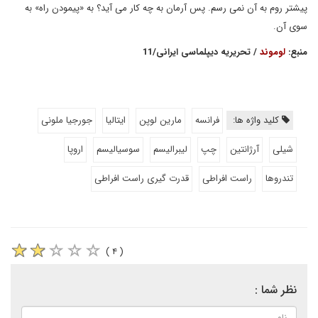
پیشتر روم به آن نمی رسم. پس آرمان به چه کار می آید؟ به «پیمودن راه» به
سوی آن.
منبع:
لوموند
/ تحریریه دیپلماسی ایرانی/11
کلید واژه ها:
فرانسه
مارین لوپن
ایتالیا
جورجیا ملونی
شیلی
آرژانتین
چپ
لیبرالیسم
سوسیالیسم
اروپا
تندروها
راست افراطی
قدرت گیری راست افراطی
( ۴ )
نظر شما :