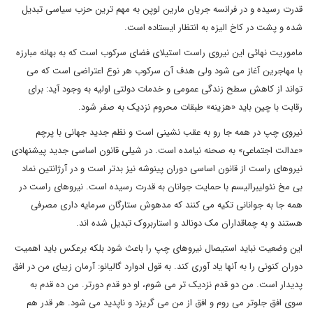
قدرت رسیده و در فرانسه جریان مارین لوپن به مهم ترین حزب سیاسی تبدیل
شده و پشت در کاخ الیزه به انتظار ایستاده است.
ماموریت نهائی این نیروی راست استیلای فضای سرکوب است که به بهانه مبارزه
با مهاجرین آغاز می شود ولی هدف آن سرکوب هر نوع اعتراضی است که می
تواند از کاهش سطح زندگی عمومی و خدمات دولتی اولیه به وجود آید: برای
رقابت با چین باید «هزینه» طبقات محروم نزدیک به صفر شود.
نیروی چپ در همه جا رو به عقب نشینی است و نظم جدید جهانی با پرچم
«عدالت اجتماعی» به صحنه نیامده است. در شیلی قانون اساسی جدید پیشنهادی
نیروهای راست از قانون اساسی دوران پینوشه نیز بدتر است و در آرژانتین نماد
بی مخ نئولیبرالیسم با حمایت جوانان به قدرت رسیده است. نیروهای راست در
همه جا به جوانانی تکیه می کنند که مدهوش ستارگان سرمایه داری مصرفی
هستند و به چماقداران مک دونالد و استاربروک تبدیل شده اند.
این وضعیت نباید استیصال نیروهای چپ را باعث شود بلکه برعکس باید اهمیت
دوران کنونی را به آنها یاد آوری کند. به قول ادوارد گالیانو: آرمان زیبای من در افق
پدیدار است. من دو قدم نزدیک تر می شوم، او دو قدم دورتر. من ده قدم به
سوی افق جلوتر می روم و افق از من می گریزد و ناپدید می شود. هر قدر هم