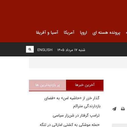
پرونده هسته ای
اروپا
آمریکا
آسیا و آفریقا
شنبه ۱۷ مرداد ۱۴۰۵
ENGLISH
آخرین خبرها
پر بازدیدترین ها
گذار خزر از «حاشیه امن» به «فضای
بازدارندگی متراکم
ترامپ گرفتار در شن‌زار سیاسی
حمله موشکی به کشتی اماراتی در تنگه