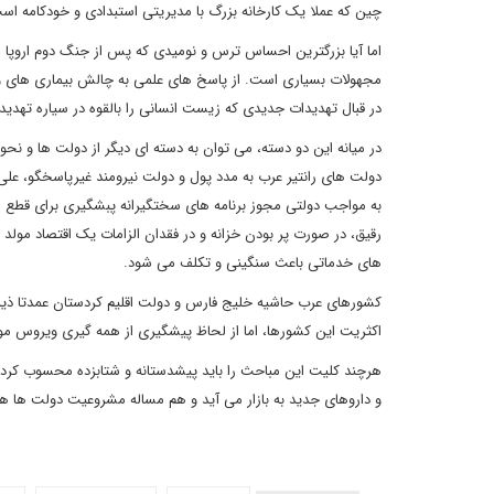
چین که عملا یک کارخانه بزرگ با مدیریتی استبدادی و خودکامه اس
اما آیا بزرگترین احساس ترس و نومیدی که پس از جنگ دوم اروپا را
مجهولات بسیاری است. از پاسخ های علمی به چالش بیماری های واگی
در قبال تهدیدات جدیدی که زیست انسانی را بالقوه در سیاره تهدید
در میانه این دو دسته، می توان به دسته ای دیگر از دولت ها و نحوه
دولت های رانتیر عرب به مدد پول و دولت نیرومند غیرپاسخگو، علی ا
به مواجب دولتی مجوز برنامه های سختگیرانه پبشگیری برای قطع ز
رقیق، در صورت پر بودن خزانه و در فقدان الزامات یک اقتصاد مول
های خدماتی باعث سنگینی و تکلف می شود.
کشورهای عرب حاشیه خلیج فارس و دولت اقلیم کردستان عمدتا ذیل 
اکثریت این کشورها، اما از لحاظ پیشگیری از همه گیری ویروس موفق
هرچند کلیت این مباحث را باید پیشدستانه و شتابزده محسوب کرد 
و داروهای جدید به بازار می آید و هم مساله مشروعیت دولت ها ه