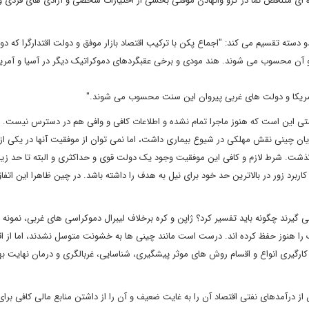
ه ای متناقض نما در گرو وانهادن موقتی بخشی از اختیارات شخصی و آزادی های فردی و 
 دسته تقسیم می کند: "اجماع پکن با ترکیب اقتصاد بازار موفق و دولت اقتدارگرا که د
 رو آن محسوب می شوند. هند مودی و برخی عقبگردهای دموکراتیک دیگر در آسیا و آمریک
ه آمریکا و دولت های غربی پیروان این سنت محسوب می شوند."
ستی این است که هنوز ماجرا تمام نشده و اطلاعات کافی و وافی هم در دسترس نیست. ام
ایان چینی نقش مهلکی در شیوع بیماری داشت، اما نمی توان از موفقیت آنها در یکی از
ی گذشت. شرط لازم و کافی این موفقیت وجود یک دولت قوی و حداکثری و البته تا حد زی
برد زور در بالاترین حد خود برای نیل به هدف را داشته باشد. در چین ظاهرا این اتفاق 
گیرند چگونه باید تفسیر کرد؟ ژاپن و کره برخلاف لیبرال دموکراسی های غربی، نمونه ه
ا هنوز حفظ کرده اند. درست است مانند چینی ها به خشونت متوسل نشدند، اما از اقت
کارگیری انواع و اقسام روش های موثر پیشگیری، شناسایی، غربالگری و درمان نهایت بهر
 درآمدهای نفتی اقتصاد آن را به غایت ضعیف و آن را از داشتن منابع مالی کافی برای