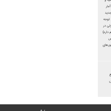
مار
جدید
 توجه
لی در
 داره)
ص
ورهای
ع
ش