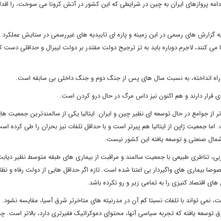
مه پروازهای ایران به چین در شرایطی که این کشور در آتش کرونا می سوخت، را اقدا
 به گزارش های رسمی در این زمینه و پاره ای تاییدیه های غیررسمی در ستایش عملکرد ا
 می کنند، لاجرم دوباره باید به تز ترجیح دولت مقتدر بر دولت لیبرال و حداقلی دست ک
 به راه انداخته، به نسبت سال های پس از جنگ دوم و جنگ داخلی بی سابقه است.
عدی قرار دارند و هم اکنون نیز داس مرگ در حال درو کردن است.
اتر از جوامع در حال توسعه ای نظیر چین و ایران. ایتالیا یکی از سالمندترین جمعیت های 
 اما جمعیت ژاپن از ایتالیا هم پیرتر است و با حداقل تلفات نیز بحران را طی کرده است
مال صنعتی و توسعه یافته این کشور نیست.
ی، تناظری طبیعی با جمعیت سالمند و مراقبت از بیماری های طبقه متوسط نظیر دیابت
ا بیماری های واگیردار بی اعتنا شده است. تازه اگر حداقل هایی از دولت رفاه و نظا
ای اقتصاد کنیزی را به تمامی زیر و رو نکرده باشد.
، نمی تواند با تلفات نسبتا کم آن در مدرنیته های متاخرتر شرق آسیا، مقایسه نشود
توسعه یافته که تجربه سیاسی آنها، محتوای دموکراتیک فقیرتری دارد، بالاتر است. چه