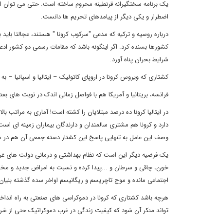
یک برنامه سختگیرانه قرنطینه محروم ساخته است. حتی می توان ادا
اضطرار و یکی دیگر از پیامدهای تحریم ها دانست.
درباره روسیه و ترکیه که مدعی "سرکوب کرونا " هستند، عجالتا باید
کشورها بسنده کرد. اگر اینگونه باشد که مقامات رسمی دو کشور ادعا
شرایط بحران پناه آورد.
کشتاری که ویروس کرونا در اروپای کاتولیک – ایتالیا و اسپانیا –
فرانسه، بریتانیا و آمریکا هم با فواصل زمانی اندک در نوبت های ب
در ایتالیا کرونا ده درصد مبتلایان را کشته است! آماری به مراتب بال
دارد و کرونا هم مشتری سالمندان و دارندگان بیماران زمینه ای است.
وصف این عامل به تنهایی پاسخ این کشتار دسته جمعی آن هم در ش
یک فرضیه دیگر این است که نظام بهداشتی و درمانی دولت های غرب
خون، چاقی و سرطان و ...پیدا کرده و نسبت به امراض جدید و مخصوص
اجتماعی مانده و موج تاچریسم و ریگانیسم اواخر سده گذشته بنیان ه
هرچە باشد کشتاری که کرونا در دموکراسی های صنعتی به راه انداخت
تواند منکر آن شود که کیفیت زندگی در غرب دموکراتیک حتی از شرق 