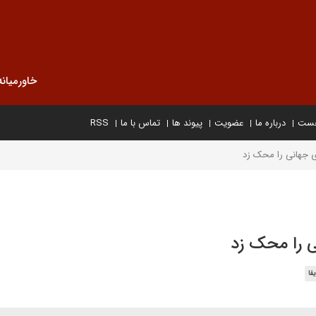
خاورمیانه
خست
درباره ما
عضویت
پیوند ها
تماس با ما
RSS
 جهانی را محک زد
 را محک زد
قا