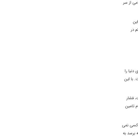
می از سر
ین
م در
دنیا را
. با این
، فشار
م تامین
. کسی نمی
 برسد به