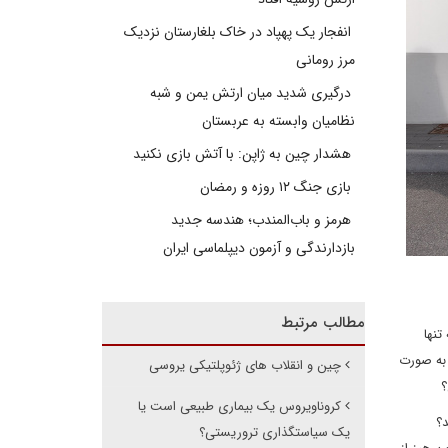
انفجار یک پهپاد در خاک بلغارستان نزدیک
مرز رومانی
درگیری شدید میان ارتش یمن و شبه
نظامیان وابسته به عربستان
هشدار چین به ژاپن: با آتش بازی نکنید
بازی جنگ ۱۲ روزه و رمضان
هرمز و باب‌المندب؛ هندسه جدید
بازدارندگی و آزمون دیپلماسی ایران
مطالب مرتبط
تنها
 به صورت
چین و انقلاب های ژئوپلتیکی یروسی
؟
کروناویروس یک بیماری طبیعی است یا
د؟
یک سیاستگذاری تروریستی؟