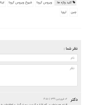
کلید واژه ها:
ویروس کرونا
شیوع ویروس کرونا
ایتال
چین
اروپا
نظر شما :
دکتر
۰۶ فروردین ۱۳۹۹ | ۱۹:۵۱
البته همونطوری که اشاره کردید بحث آمار و اطلاعات خر