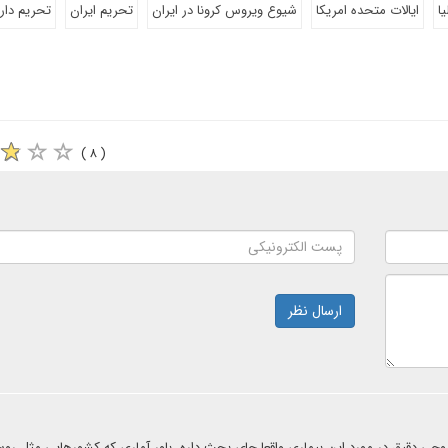
یا
ایالات متحده امریکا
شیوع ویروس کرونا در ایران
تحریم ایران
تحریم دار
( ۸ )
ارسال نظر
وجی دقیق در مورد این بیماری واقعا جای بحث داره. باور آماری که کشورهایی مثل روس