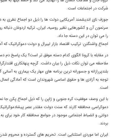
کرونا جان و سلامت انسان ها را تهدید می کند و حفظ اینها به شیو
شرکت در اجتماعات است.
جوزف نای اندیشمند آمریکایی دولت ها را ذیل دو اجماع نظری به دو
سرنمون آن و کشورهایی نظیر روسیه، ایران، ترکیه اردوغان دنباله
را می توان در این دسته جا داد.
اجماع واشنگتن: ترکیب اقتصاد بازار لیبرال و دولت دموکراتیک ک
در مقابله با کرونا الگوی کدام دسته موفق تر است؟ یک پاسخ دم د
ملاحظه می توان نکات ذیل را بیان داشت. گرچه پنهانکاری اقتدارگر
بلندپررازانه و جسورانه ترین برنامه های مهار یک بیماری به آسان
توجه به آزادی ها و حقوق اساسی شهروندان است که آمادگی اعمال کار
است.
با این وصف موفقیت کره جنوبی و ژاپن را که ذیل اجماع پکن جا نمی 
دموکراسی محافظه کارند که سنت دولت مقتدر عصر پیشادموکراتیک ر
دولتی و انضباط اجتماعی موجود در جوامع محافظه کار خود برای به 
بردند.
ایران اما موردی استثنایی است. تحریم های گسترده و محروم شدن از