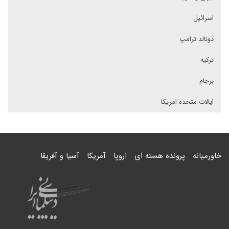
اسرائیل
دونالد ترامپ
ترکیه
برجام
ایالات متحده امریکا
خاورمیانه
پرونده هسته ای
اروپا
آمریکا
آسیا و آفریقا