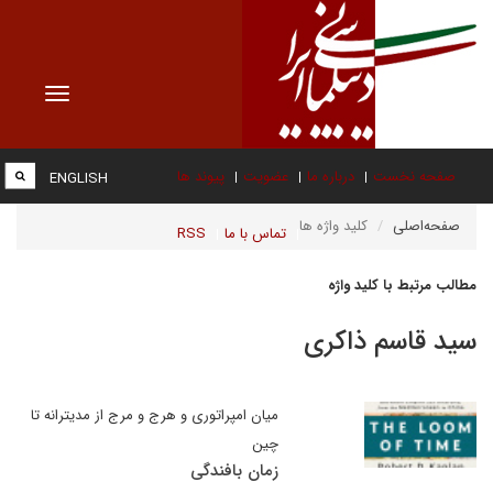
Toggle
vigation
صفحه نخست
درباره ما
عضویت
پیوند ها
ENGLISH
صفحه‌اصلی
کلید واژه ها
تماس با ما
RSS
مطالب مرتبط با کلید واژه
سید قاسم ذاکری
میان امپراتوری و هرج و مرج از مدیترانه تا
چین
زمان بافندگی