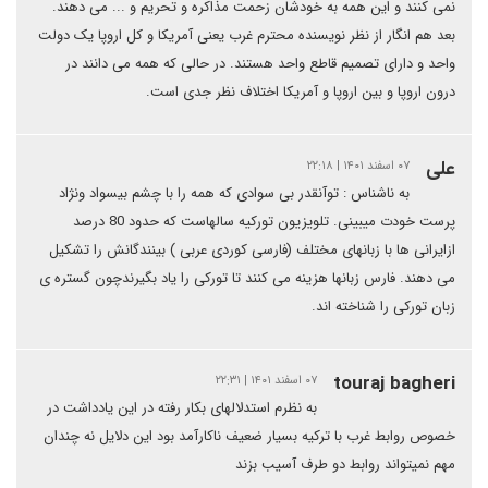
نمی کنند و این همه به خودشان زحمت مذاکره و تحریم و ... می دهند.
بعد هم انگار از نظر نویسنده محترم غرب یعنی آمریکا و کل اروپا یک دولت
واحد و دارای تصمیم قاطع واحد هستند. در حالی که همه می دانند در
درون اروپا و بین اروپا و آمریکا اختلاف نظر جدی است.
علی
۰۷ اسفند ۱۴۰۱ | ۲۲:۱۸
به ناشناس : توآنقدر بی سوادی که همه را با چشم بیسواد ونژاد
پرست خودت میبینی. تلویزیون تورکیه سالهاست که حدود 80 درصد
ازایرانی ها با زبانهای مختلف (فارسی کوردی عربی ) بینندگانش را تشکیل
می دهند. فارس زبانها هزینه می کنند تا تورکی را یاد بگیرندچون گستره ی
زبان تورکی را شناخته اند.
touraj bagheri
۰۷ اسفند ۱۴۰۱ | ۲۲:۳۱
به نظرم استدلالهای بکار رفته در این یادداشت در
خصوص روابط غرب با ترکیه بسیار ضعیف ناکارآمد بود این دلایل نه چندان
مهم نمیتواند روابط دو طرف آسیب بزند