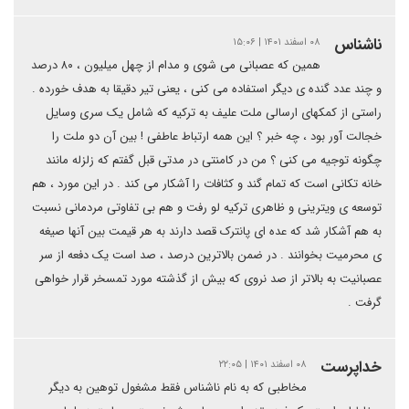
ناشناس
۰۸ اسفند ۱۴۰۱ | ۱۵:۰۶
همین که عصبانی می شوی و مدام از چهل میلیون ، ۸۰ درصد
و چند عدد گنده ی دیگر استفاده می کنی ، یعنی تیر دقیقا به هدف خورده .
راستی از کمکهای ارسالی ملت علیف به ترکیه که شامل یک سری وسایل
خجالت آور بود ، چه خبر ؟ این همه ارتباط عاطفی ! بین آن دو ملت را
چگونه توجیه می کنی ؟ من در کامنتی در مدتی قبل گفتم که زلزله مانند
خانه تکانی است که تمام گند و کثافات را آشکار می کند . در این مورد ، هم
توسعه ی ویترینی و ظاهری ترکیه لو رفت و هم بی تفاوتی مردمانی نسبت
به هم آشکار شد که عده ای پانترک قصد دارند به هر قیمت بین آنها صیغه
ی محرمیت بخوانند . در ضمن بالاترین درصد ، صد است یک دفعه از سر
عصبانیت به بالاتر از صد نروی که بیش از گذشته مورد تمسخر قرار خواهی
گرفت .
خداپرست
۰۸ اسفند ۱۴۰۱ | ۲۲:۰۵
مخاطبی که به نام ناشناس فقط مشغول توهین به دیگر