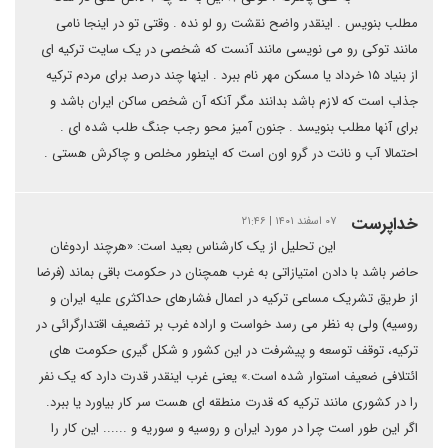
مطلب بنویس . اینقدر واضح نقشت رو لو نده . وقتی تو در اینجا نامی
مانند توکی رو می نویسی مانند آنست که شخصی در یک سایت ترکیه ای
از بنیاد ۱۵ خرداد یا مسکن مهر نام ببرد . اینها چند درصد برای مردم ترکیه
جذاب است که لازم باشد بدانند مگر آنکه آن شخص ساکن ایران باشد و
برای آنها مطلب بنویسد . جنون آمیز محو رجب جنگ طلب شده ای .
احتمالا آب و نانت در گرو اون است که اینطور مخلص و چاکرش هستی .
خداپرست
۰۷ اسفند ۱۴۰۱ | ۲۱:۴۶
این تحلیل از یک کارشناس بعید است: «هرچند اردوغان
حاضر باشد با دادن امتیازاتی به غرب همچنان در حکومت باقی بماند (فرضا
از طریق تشریک مساعی ترکیه در اعمال فشارهای حداکثری علیه ایران و
روسیه) ولی به نظر می رسد خواست و اراده غرب بر تضعیف اقتدارگرائی در
ترکیه، توقف توسعه و پیشرفت در این کشور و شکل گیری حکومت های
ائتلافی ضعیف استوار شده است.» یعنی غرب اینقدر قدرت دارد که یک نفر
را در کشوری مانند ترکیه که قدرت منطقه ای هست سر کار بیاورد یا ببرد.
اگر این طور است چرا در مورد ایران و روسیه و سوریه و ...... این کار را