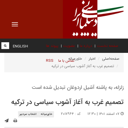
Toggle
vigation
صفحه نخست
درباره ما
عضویت
پیوند ها
ENGLISH
صفحه‌اصلی
اخبار
خاورمیانه
تماس با ما
RSS
تصمیم غرب به آغاز آشوب سیاسی در ترکیه
زلزله، به پاشنه آشیل اردوغان تبدیل شده است
تصمیم غرب به آغاز آشوب سیاسی در ترکیه
۰۷ اسفند ۱۴۰۱ | ۱۲:۳۰
کد : ۲۰۱۷۹۶۴
خاورمیانه
انتخاب سردبیر