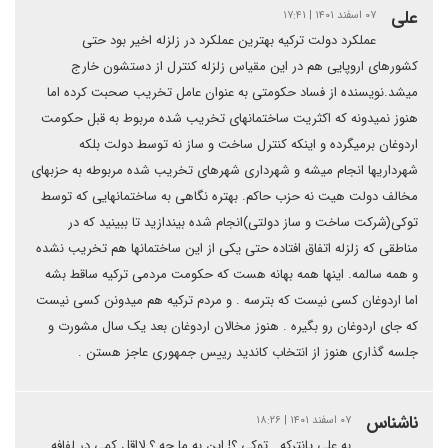
علی
۰۷ اسفند ۱۴۰۱ | ۱۷:۴۱
عملکرد دولت ترکیه بهترین عملکرد در زلزله اخیر بود حتی
کشورهای اروپایی هم در این مقیاس زلزله کنترل از دستشون خارج
میشد.نویسنده از فساد حکومتی به عنوان عامل تخریب صحبت کرده اما
هنوز نمیدونه که اکثریت ساختمانهای تخریب شده مربوط به قبل حکومت
اردوغان برمیگرده و اینکه کنترل ساخت و ساز نه توسط دولت بلکه
شهرداریها انجام میشه و شهرداری شهرهای تخریب شده مربوطه به حزبهای
مخالف دولت هیت نه حزب حاکم. بهتره نگاهی به ساختمانهایی که توسط
توکی(شرکت ساخت و ساز دولتی)انجام شده بیندازید تا ببینید که در
مناطقی که زلزله اتفاق افتاده حتی یکی از این ساختمانها هم تخریب نشده
و همه سالمه. اینها همه بهانه هست که حکومت مردمی ترکیه ساقط بشه
اما اردوغان کسی نیست که بترسه . و مردم ترکیه هم میدونن کسی نیست
که جای اردوغان رو بگیره . هنوز مخالان اردوغان بعد یک سال مشورت و
جلسه گذاری هنوز از انتخاب کاندید رییس جمهوری عاجز هستن .
ناشناس
۰۷ اسفند ۱۴۰۱ | ۱۸:۲۶
به علی پانترکه . توکی ؟! این به ما چه ؟ لااقل کمی در لفافه