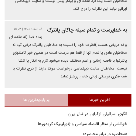
مخاطبان است یک فرد عقده ای و بیمار بیش نیست و سایت دیپلماسی
ایرانی نباید این نظرات را درج کند.
به خداپرست و تمام سینه چاکان پانترک
۰۹ اسفند ۱۴۰۱ | ۱۵:۰۳
بنده خدا (نه عقده ای
و نه مریض هست )نظرات خود را نسبت به مخاطبان پانترک عرض کرد نه
مخاطبان عادی یا تمام انها از قضا هم درست است در همین خبر کامنتهای
پانترکها با فاصله زمانی و اسم مختلف دیده میشود لازم به انکار یا افشا
نیست .مخاطبان سایت دیپلماسی درخواست موکد دارند از درج نظرات با
شبه فکری قومیتی زبانی خاص پرهیز نماید
آخرین خبرها
پر بازدیدترین ها
الگوی اسرائیلی اوکراین در قبال ایران
خوانشی از منظر اقتصاد سیاسی و ژئوپلیتیک کریدورها
«محاصره در برابر محاصره»