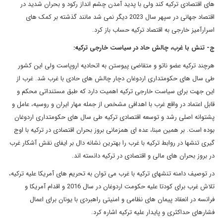
های اقتصادی ترکیه کند ولی با پدید آمدن چشم انداز رکود و بحران شدید در
اقتصاد جهانی در سپهر سال 2023 دیگر نمی شد مانند گذشته بر کمک های
اسرارآمیز خارجی به اقتصاد ترکیه حساب باز کرد.
ج- تنش با غرب، چالش حاد در سیاست خارجی ترکیه:
هرچند ترکیه عضو ناتو و متقاضی پیوستن به اتحادیه اروپاست ولی این کشور
طی سال های حکومتداری اردوغان دچار چالش های حادی با غرب شد. غرب از
این جهت برای سیاست خارجی ترکیه اهمیت دارد که طبق مستنداتی محکم و
قابل اعتماد در واقع غرب با اهدافی مشخص از جمله مهار ایران و روسیه، عامل و
پشتوانه اصلی رشد و توسعه اقتصادی ترکیه طی سال های حکومتداری اردوغان
بوده است. بر همین مبنا، عده ای همزمانی بروز بحران اقتصادی در ترکیه با اوج
گیری تنشها در روابط ترکیه با غرب را بهترین نشانه دال بر ایفای نقش آشکار غرب
در بروز بحران های مالی و اقتصادی در ترکیه دانسته اند.
در توصیف دامنه تنشهای ترکیه با غرب می توان به تحریم های آمریکا علیه ترکیه،
تلاش غرب برای کودتا علیه حکومت اردوغان در سال 2016 و اقدام آمریکا و
فرانسه در انعقاد پیمان های نظامی و امنیتی راهبردی با یونان برای اعمال
فشارهای حداکثری و پایدار علیه ترکیه اشاره کرد.