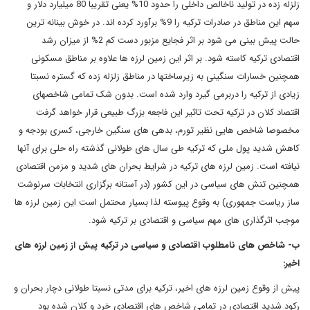
زلزله زده در تولید ناخالص داخلی را حدود 10% یعنی تقریبا 80 میلیارد دلار و
سهم این مناطق در صادرات ترکیه را 9% برآورد کرده اند. در خوش بینانه ترین
حالت پیش بینی می شود بر اثر فجایع مزبور دست کم 2% از میزان رشد
اقتصادی ترکیه کاسته شود. بر اثر این زمین لرزه ها علاوه بر مناطق مسکونی
همچنین خسارات سنگینی به زیرساختها در مناطق زلزله زده که گستره نسبتا
زیادی از ترکیه را دربرمی گیرد وارد شده است. بدون شک تمامی شاخصهای
اقتصاد کلان در ترکیه تحت تاثیر این فاجعه بزرگ طبیعی قرار خواهد گرفت
مخصوصا شاخص هایی نظیر تورم، بدهی های سنگین خارجی، کسری بودجه و
کاهش شدید پول ملی که ترکیه طی سال های طولانی گذشته راه حلی برای آنها
نیافته است. زمین لرزه های ترکیه در شرایط بحران های شدید و مزمن اقتصادی
همچنین تنش های سیاسی در این کشور (در آستانه برگزاری انتخابات سرنوشت
ساز ریاست جمهوری) به وقوع پیوسته لذا بسیار محتمل است این زمین لرزه ها
موجب اثرگذاری های مهم سیاسی و اقتصادی بر ترکیه شود.
ب- شاخص های نامطلوب اقتصادی و سیاسی در ترکیه پیش از زمین لرزه های
اخیر:
پیش از وقوع زمین لرزه های اخیر، ترکیه برای مدتی نسبتا طولانی دچار بحران و
رکود شدید اقتصادی در تمامی شاخص های اقتصادی خرد و کلان شده بود