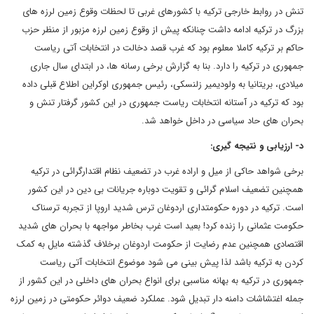
تنش در روابط خارجی ترکیه با کشورهای غربی تا لحظات وقوع زمین لرزه های
بزرگ در ترکیه ادامه داشت چنانکه پیش از وقوع زمین لرزه مزبور از منظر حزب
حاکم بر ترکیه کاملا معلوم بود که غرب قصد دخالت در انتخابات آتی ریاست
جمهوری در ترکیه را دارد. بنا به گزارش برخی رسانه ها، در ابتدای سال جاری
میلادی، بریتانیا به ولودیمیر زلنسکی، رئیس جمهوری اوکراین اطلاع قبلی داده
بود که ترکیه در آستانه انتخابات ریاست جمهوری در این کشور گرفتار تنش و
بحران های حاد سیاسی در داخل خواهد شد.
د- ارزیابی و نتیجه گیری:
برخی شواهد حاکی از میل و اراده غرب در تضعیف نظام اقتدارگرائی در ترکیه
همچنین تضعیف اسلام گرائی و تقویت دوباره جریانات بی دین در این کشور
است. ترکیه در دوره حکومتداری اردوغان ترس شدید اروپا از تجربه ترسناک
حکومت عثمانی را زنده کرد! بعید است غرب بخاطر مواجهه با بحران های شدید
اقتصادی همچنین عدم رضایت از حکومت اردوغان برخلاف گذشته مایل به کمک
کردن به ترکیه باشد لذا پیش بینی می شود موضوع انتخابات آتی ریاست
جمهوری در ترکیه به بهانه مناسبی برای انواع بحران های داخلی در این کشور از
جمله اغتشاشات دامنه دار تبدیل شود. عملکرد ضعیف دوائر حکومتی در زمین لرزه