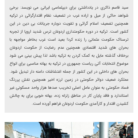
سید قاسم ذاکری در یادداشتی برای دیپلماسی ایرانی می نویسد: برخی
شواهد حاکی از میل و اراده غرب در تضعیف نظام اقتدارگرائی در ترکیه
همچنین تضعیف اسلام گرائی و تقویت دوباره جریانات بی دین در این
کشور است. ترکیه در دوره حکومتداری اردوغان ترس شدید اروپا از تجربه
ترسناک حکومت عثمانی را زنده کرد! بعید است غرب بخاطر مواجهه با
بحران های شدید اقتصادی همچنین عدم رضایت از حکومت اردوغان
برخلاف گذشته مایل به کمک کردن به ترکیه باشد لذا پیش بینی می شود
موضوع انتخابات آتی ریاست جمهوری در ترکیه به بهانه مناسبی برای انواع
بحران های داخلی در این کشور از جمله اغتشاشات دامنه دار تبدیل شود.
عملکرد ضعیف دوائر حکومتی در زمین لرزه اخیر همچنین نقش پررنگ
فساد حکومتی به عنوان عامل اصلی تخریب صدها هزار واحد مسکونی غیر
استاندارد و فاقد پایان کار در مناطق زلزله زده، بهانه خوبی برای به چالش
کشیدن اقتدار و کارآمدی حکومت اردوغان فراهم آورده است.