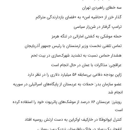
سه خطای راهبردی تهران
گذار خزر از «حاشیه امن» به «فضای بازدارندگی متراکم
ترامپ گرفتار در شن‌زار سیاسی
حمله موشکی به کشتی اماراتی در تنگه هرمز
تماس تلفنی نخست وزیر ارمنستان با رئیس جمهور آذربایجان
هشدار حماس نسبت به تشدید شهرک‌سازی در بیت‌ لحم
عراقچی: مذاکرات با عمان در حال انجام است
ژاپن بودجه دفاعی بی‌سابقه ۵۶ میلیارد دلاری را در نظر دارد
عضو سازمان بدر: حملات به عربستان از پایگاه‌های اسرائیلی در سوریه
انجام شد
رویترز: عربستان ۸۶ درصد از موشک‌های پاتریوت خود را استفاده کرده
است
کنترل ایوانوفکا در خارکیف اوکراین به دست ارتش روسیه افتاد
انفجار یک پهپاد در خاک بلغارستان نزدیک مرز رومانی