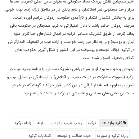
اخیر همچنین نقش پررنگ فساد حکومتی به عنوان عامل اصلی تخریب صدها
هزار واحد مسکونی غیر استاندارد و فاقد پایان کار در مناطق زلزله زده، بهانه خوبی
برای به چالش کشیدن اقتدار و کارآمدی حکومت اردوغان فراهم آورده است.
هرچند اردوغان حاضر باشد با دادن امتیازاتی به غرب همچنان در حکومت باقی
بماند (فرضا از طریق تشریک مساعی ترکیه در اعمال فشارهای حداکثری علیه
ایران و روسیه) ولی به نظر می رسد خواست و اراده غرب بر تضعیف اقتدارگرائی
در ترکیه، توقف توسعه و پیشرفت در این کشور و شکل گیری حکومت های
ائتلافی ضعیف استوار شده است.
اردوغان و حزب متبوع او بر سر دوراهی تشریک مساعی با برنامه جدید غرب در
ترکیه (بصورت مشارکت در دولت ضعیف و ائتلافی) یا ایستادگی در مقابل غرب و
اصرار بر تداوم نظام اقتدار گرائی در این کشور قرار خواهند گرفت که در هر دو
حالت بی ثباتی های سیاسی و اقتصادی در ترکیه را شاهد خواهیم بود.
کلید واژه ها:
ترکیه
رجب طیب اردوغان
زلزله
زلزله ترکیه
زلزله ترکیه و سوریه
حزب عدالت و توسعه
انتخابات ترکیه