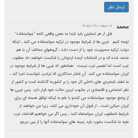
ارسال نظر
محمد
۰۷ اسفند ۱۴۰۱ | ۱۲:۵۵
قبل از هر تحلیلی باید ابتدا به معنی واقعی کلمه "سواستفاده"
توجه کنیم . غربی ها از شرایط موجود در ترکیه سواستفاده می کنند ، اینکه
دولت ترکیه محبوبیت خود را از دست داده ، گروههای مخالف آن با هم
متحد شده اند و در انتخابات آینده اردوغان را شکست خواهند داد مطلوب
غرب است اما تقصیر غرب نیست . همانطور که غربی ها از شرایط موجود در
ایران سواستفاده می کنند. آن فشار حداکثری که ترامپ نتوانست اجرا کند ،
به لطف نابخردی های داخلی اثر خود را بر کشورما گذاشته است و کشور از
نظر اجتماعی و اقتصادی در ملتهب ترین حالت خود قرار دارد. پس غربی ها
از وضع موجود سواستفاده می کنندو با علم به اینکه توافق هسته ای برای
ایران حیاتی است ، از قبول آن خودداری می کنند، زیرا می خواهند از
شرایط نامطلوب ایران سواستفاه کنند ، پس اگر می خواهیم اقدامات غرب
علیه ما شکست بخورد باید زمینه های سواستفاده آنها را از بین ببریم