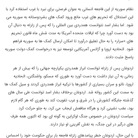
نظام سوریه از این فاجعه انسانی به عنوان فرصتی برای نبرد با غرب استفاده کرد با
این استدلال که تحریم های غرب مانع ورود کمک های بشردوستانه به سوریه می
شود. اما بشار اسد نتوانست همدردی بین المللی را که پس از زلزله به دنبال آن
بود به دست آورد چرا که ایالات متحده آمریکا به مدت شش ماه قانون تحریم
های «سزار» را به حال تعلیق درآورد تا امکان ارسال کمک ها به سوریه فراهم
شود. اتحادیه اروپا و آژانس آمریکایی توسعه نیز به درخواست کمک دولت سوریه
پاسخ مثبت دادند.
اردوغان پس از زلزله توانست ابراز همدردی یکپارچه جهانی را که بیش از هر
زمانی به آن نیاز داشت به دست آورد به طوری که مسکو، واشنگتن، اتحادیه
اروپا، ناتو و سران بسیاری از کشورها با ترکیه ابراز همدردی کردند و سیل کمک ها
به سمت این کشور روانه شد. اردوغان برخلاف بشار اسد توانست طی سال های
گذشته جایگاه کشورش را در شرق و غرب تقویت کند به طوری که هر گام لازم
بود، عقب نشینی کرد و هرگاه منافعش ایجاب می کرد، به جلو حرکت کرد.
سیاست اردوغان در خصوص جنگ اوکراین به گونه ای بود که اکنون همه طرف
های درگیر در این جنگ، به نقش آفرینی او نیاز دارند.
با این حال، اردوغان خطر پیامدهای زلزله فاجعه بار برای حکومت خود را احساس