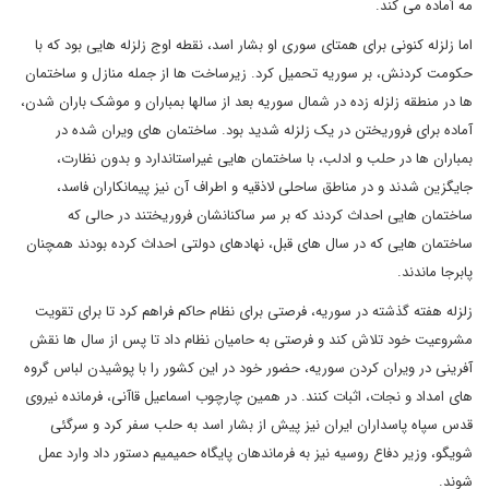
مه آماده می کند.
اما زلزله کنونی برای همتای سوری او بشار اسد، نقطه اوج زلزله هایی بود که با
حکومت کردنش، بر سوریه تحمیل کرد. زیرساخت ها از جمله منازل و ساختمان
ها در منطقه زلزله زده در شمال سوریه بعد از سالها بمباران و موشک باران شدن،
آماده برای فروریختن در یک زلزله شدید بود. ساختمان های ویران شده در
بمباران ها در حلب و ادلب، با ساختمان هایی غیراستاندارد و بدون نظارت،
جایگزین شدند و در مناطق ساحلی لاذقیه و اطراف آن نیز پیمانکاران فاسد،
ساختمان هایی احداث کردند که بر سر ساکنانشان فروریختند در حالی که
ساختمان هایی که در سال های قبل، نهادهای دولتی احداث کرده بودند همچنان
پابرجا ماندند.
زلزله هفته گذشته در سوریه، فرصتی برای نظام حاکم فراهم کرد تا برای تقویت
مشروعیت خود تلاش کند و فرصتی به حامیان نظام داد تا پس از سال ها نقش
آفرینی در ویران کردن سوریه، حضور خود در این کشور را با پوشیدن لباس گروه
های امداد و نجات، اثبات کنند. در همین چارچوب اسماعیل قاآنی، فرمانده نیروی
قدس سپاه پاسداران ایران نیز پیش از بشار اسد به حلب سفر کرد و سرگئی
شویگو، وزیر دفاع روسیه نیز به فرماندهان پایگاه حمیمیم دستور داد وارد عمل
شوند.