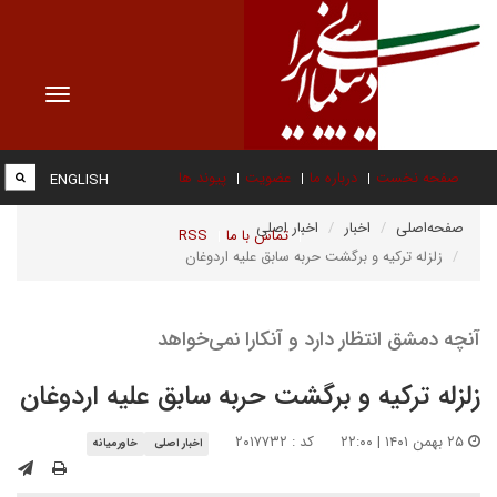
Toggle
vigation
صفحه نخست
درباره ما
عضویت
پیوند ها
ENGLISH
صفحه‌اصلی
اخبار
اخبار اصلی
تماس با ما
RSS
زلزله ترکیه و برگشت حربه سابق علیه اردوغان
آنچه دمشق انتظار دارد و آنکارا نمی‌خواهد
زلزله ترکیه و برگشت حربه سابق علیه اردوغان
۲۵ بهمن ۱۴۰۱ | ۲۲:۰۰
کد : ۲۰۱۷۷۳۲
اخبار اصلی
خاورمیانه