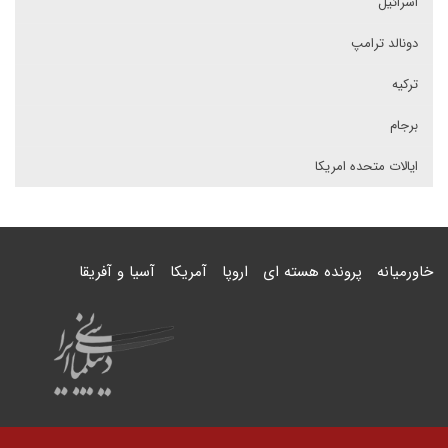
اسرائیل
دونالد ترامپ
ترکیه
برجام
ایالات متحده امریکا
خاورمیانه
پرونده هسته ای
اروپا
آمریکا
آسیا و آفریقا