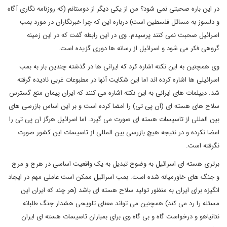
در این باره صحبتی نمی شود؟ من از یکی دیگر از دوستانم (که روزنامه نگاری آگاه
و دلسوز به مسائل فلسطین است) درباره این که چرا خبرنگاران در مورد بمب
اسرائیل صحبت نمی کنند پرسیدم. وی در این رابطه گفت که در این زمینه
گروهی فکر می شود و اسرائیل از رسانه ها دوری گزیده است.
وی همچنین به این نکته اشاره کرد که ایرانی ها در گذشته چندین بار به بمب
اسرائیلی ها اشاره کرده اند اما این شکایت آنها در مطبوعات غربی نادیده گرفته
شد. دیپلمات های ایرانی به این نکته اشاره می کنند که ایران پیمان منع گسترس
سلاح های هسته ای (ان پی تی) را امضا کرده است و بر این اساس بازرسی های
بین المللی از تاسیسات هسته ای صورت می گیرد. اما اسرائیل هرگز ان پی تی را
امضا نکرده و در نتیجه هیچ بازرسی بین المللی از تاسیسات این کشور صورت
نگرفته است.
برتری هسته ای اسرائیل به وضوح تبدیل به یک واقعیت اساسی در هرج و مرج
و جنگ های خاورمیانه شده است. بمب اسرائیل ممکن است عاملی مهم در ایجاد
انگیزه برای ایران به منظور تولید سلاح هسته ای باشد (هر چند که ایران این
مسئله را رد می کند) همچنین می تواند معنای تلویحی هشدار جنگ طلبانه
نتانیاهو و درخواست گاه و بی گاه وی برای بمباران تاسیسات هسته ای ایران