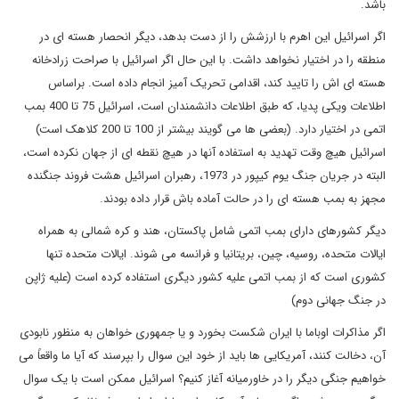
باشد.
اگر اسرائیل این اهرم با ارزشش را از دست بدهد، دیگر انحصار هسته ای در
منطقه را در اختیار نخواهد داشت. با این حال اگر اسرائیل با صراحت زرادخانه
هسته ای اش را تایید کند، اقدامی تحریک آمیز انجام داده است. براساس
اطلاعات ویکی پدیا، که طبق اطلاعات دانشمندان است، اسرائیل 75 تا 400 بمب
اتمی در اختیار دارد. (بعضی ها می گویند بیشتر از 100 تا 200 کلاهک است)
اسرائیل هیچ وقت تهدید به استفاده آنها در هیچ نقطه ای از جهان نکرده است،
البته در جریان جنگ یوم کیپور در 1973، رهبران اسرائیل هشت فروند جنگنده
مجهز به بمب هسته ای را در حالت آماده باش قرار داده بودند.
دیگر کشورهای دارای بمب اتمی شامل پاکستان، هند و کره شمالی به همراه
ایالات متحده، روسیه، چین، بریتانیا و فرانسه می شوند. ایالات متحده تنها
کشوری است که از بمب اتمی علیه کشور دیگری استفاده کرده است (علیه ژاپن
در جنگ جهانی دوم)
اگر مذاکرات اوباما با ایران شکست بخورد و یا جمهوری خواهان به منظور نابودی
آن، دخالت کنند، آمریکایی ها باید از خود این سوال را بپرسند که آیا ما واقعاً می
خواهیم جنگی دیگر را در خاورمیانه آغاز کنیم؟ اسرائیل ممکن است با یک سوال