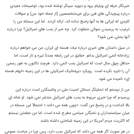
خبرنگار حرفه ای ویلیام برود و دیوید سینگر نوشته شده بود، توضیحات مفیدی
درباره پیچیدگی های فنی برای غیرمتخصصین (از جمله خود من) و سوالات
کلیدی که ایرانی ها به آنها پاسخ نداده اند، ارائه کردند. اما این مسئله من را
ترغیب به پرسیدن سوالی متفاوت کرد. چه خبر از بمب های اسرائیل؟ چرا درباره
آنها بحثی نمی شود؟
در سیل داستان های خبری درباره نیات هسته ای ایران، من می خواهم درباره
زرادخانه اتمی اسرائیل بدانم. حقایق در این رابطه عمدتاً تیره و تار است، اما
حداقل چهل سال است که اسرائیل بمب اتمی دارد. هرچند تاکنون به طور رسمی
آن را تایید نکرده است. رویکرد دیپلماتیک اسرائیلی ها در این زمینه «ابهام هسته
ای» نامیده می شود.
من از دوستم که تحلیلگر مسائل امنیت ملی در واشینگتن است درباره این
پرسیدم که چرا خبری مربوط به بمب های اسرائیل منتشر نمی شود. او شانه ای
بالا انداخت و در پاسخ من گفت: «چون همه می دانند.» احتمالاً این مسئله در
میان سیاستمداران و نخبگان سیاسی مطرح شده است، اما من مطمئن نیستم
که اکثریت مردم آمریکا در این زمینه شناختی داشته باشند.
در هر صورت اگر همه می دانند که اسرائیل بمب دارد، پس چرا در مباحث عمومی