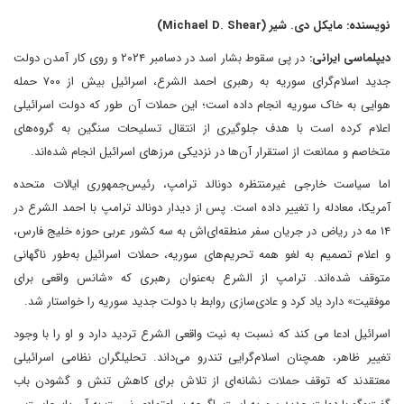
نویسنده: مایکل دی. شیر (Michael D. Shear)
دیپلماسی ایرانی:
در پی سقوط بشار اسد در دسامبر ۲۰۲۴ و روی کار آمدن دولت
جدید اسلام‌گرای سوریه به رهبری احمد الشرع، اسرائیل بیش از ۷۰۰ حمله
هوایی به خاک سوریه انجام داده است؛ این حملات آن طور که دولت اسرائیلی
اعلام کرده است با هدف جلوگیری از انتقال تسلیحات سنگین به گروه‌های
متخاصم و ممانعت از استقرار آن‌ها در نزدیکی مرزهای اسرائیل انجام شده‌اند.
اما سیاست خارجی غیرمنتظره دونالد ترامپ، رئیس‌جمهوری ایالات متحده
آمریکا، معادله را تغییر داده است. پس از دیدار دونالد ترامپ با احمد الشرع در
۱۴ مه در ریاض در جریان سفر منطقه‌ای‌اش به سه کشور عربی حوزه خلیج فارس،
و اعلام تصمیم به لغو همه تحریم‌های سوریه، حملات اسرائیل به‌طور ناگهانی
متوقف شده‌اند. ترامپ از الشرع به‌عنوان رهبری که «شانس واقعی برای
موفقیت» دارد یاد کرد و عادی‌سازی روابط با دولت جدید سوریه را خواستار شد.
اسرائیل ادعا می کند که نسبت به نیت واقعی الشرع تردید دارد و او را با وجود
تغییر ظاهر، همچنان اسلام‌گرایی تندرو می‌داند. تحلیلگران نظامی اسرائیلی
معتقدند که توقف حملات نشانه‌ای از تلاش برای کاهش تنش و گشودن باب