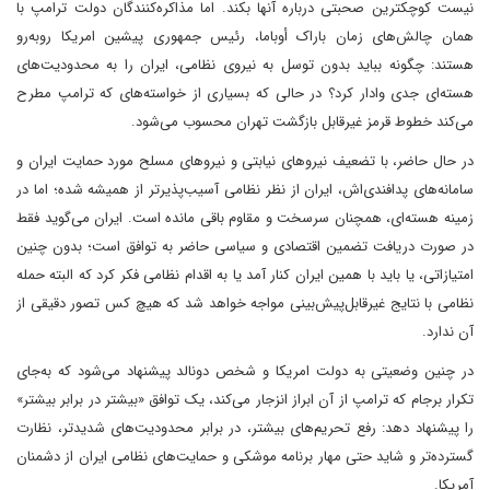
نیست کوچکترین صحبتی درباره آنها بکند. اما مذاکره‌کنندگان دولت ترامپ با
همان چالش‌های زمان باراک أوباما، رئیس جمهوری پیشین امریکا روبه‌رو
هستند: چگونه بباید بدون توسل به نیروی نظامی، ایران را به محدودیت‌های
هسته‌ای جدی وادار کرد؟ در حالی که بسیاری از خواسته‌های که ترامپ مطرح
می‌کند خطوط قرمز غیرقابل بازگشت تهران محسوب می‌شود.
در حال حاضر، با تضعیف نیروهای نیابتی و نیروهای مسلح مورد حمایت ایران و
سامانه‌های پدافندی‌اش، ایران از نظر نظامی آسیب‌پذیرتر از همیشه شده؛ اما در
زمینه هسته‌ای، همچنان سرسخت و مقاوم باقی مانده است. ایران می‌گوید فقط
در صورت دریافت تضمین اقتصادی و سیاسی حاضر به توافق است؛ بدون چنین
امتیازاتی، یا باید با همین ایران کنار آمد یا به اقدام نظامی فکر کرد که البته حمله
نظامی با نتایج غیرقابل‌پیش‌بینی مواجه خواهد شد که هیچ کس تصور دقیقی از
آن ندارد.
در چنین وضعیتی به دولت امریکا و شخص دونالد پیشنهاد می‌شود که به‌جای
تکرار برجام که ترامپ از آن ابراز انزجار می‌کند، یک توافق «بیشتر در برابر بیشتر»
را پیشنهاد دهد: رفع تحریم‌های بیشتر، در برابر محدودیت‌های شدیدتر، نظارت
گسترده‌تر و شاید حتی مهار برنامه موشکی و حمایت‌های نظامی ایران از دشمنان
آمریکا.