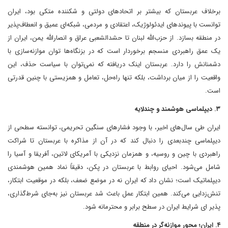
برخلاف عربستان که بیشتر بر اتحادهای دولتی و شکننده متکی بود، ایران
توانست با پیوندهای ایدئولوژیک، اعتقادی و مردمی، شبکه‌ای عمیق و انعطاف‌پذیر
در منطقه بسازد. از حزب‌الله لبنان تا حشدالشعبی عراق و انصارالله یمن، ایران از
یک عمق راهبردی منسجم برخوردار است که در بزنگاه‌ها توان موازنه‌سازی با
دشمنانش را دارد. عربستان اینک دریافته که نمی‌توان با سیاست‌ حذف، این
واقعیت را از میان برداشت، بلکه تنها راه‌حل، تعامل و همزیستی با چنین قدرتی
است.
۳. دیپلماسی هوشمند و چندلایه
ایران طی سال‌های اخیر، با وجود فشارهای سنگین تحریمی، توانسته سطحی از
دیپلماسی چندبعدی را دنبال کند که در آن از مذاکره با عربستان تا شراکت
راهبردی با چین و روسیه، و همزمان نزدیکی با آمریکای لاتین، آفریقا و آسیا را
شامل می‌شود. احیای روابط با عربستان در پکن، دقیقاً نماد همین هوشمندی
دیپلماتیک است؛ نشان داد که ایران نه در موضع ضعف، بلکه در موقعیت ابتکار،
تنش‌زدایی می‌کند. همین ابتکار عمل باعث شد عربستان نیز به‌جای شرط‌گذاری،
پذیر ای شرایط ایران در سطح برابر و محترمانه شود.
۴. ایران؛ محور موازنه‌گر در منطقه