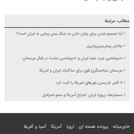
مطالب مرتبط
آیا تصمیم بایدن برای پایان دادن به جنگ یمن پیامی به ایران است؟
چالش پیش‌بینی‌پذیری
«دیپلماسی جبر» علیه ایران و «دیپلماسی جذب» در قبال عربستان
عربستان میانجیگری قوی برای مذاکرات ایران و امریکا
۷ اکتبر نادرستی باورهای امریکا را ثابت کرد
مستلزمات پروژه ایران: اخراج آمریکا و محو اسرائیل
خاورمیانه
پرونده هسته ای
اروپا
آمریکا
آسیا و آفریقا