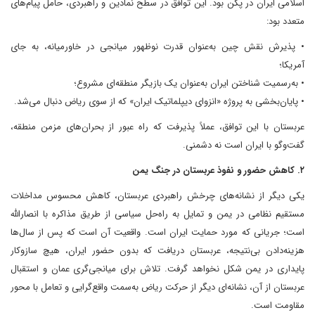
اسلامی ایران در پکن بود. این توافق در سطح نمادین و راهبردی، حامل پیام‌های
متعدد بود:
• پذیرش نقش چین به‌عنوان قدرت نوظهور میانجی در خاورمیانه، به جای
آمریکا؛
• به‌رسمیت شناختن ایران به‌عنوان یک بازیگر منطقه‌ای مشروع؛
• پایان‌بخشی به پروژه «انزوای دیپلماتیک ایران» که از سوی ریاض دنبال می‌شد.
عربستان با این توافق، عملاً پذیرفت که راه عبور از بحران‌های مزمن منطقه،
گفت‌وگو با ایران است نه دشمنی.
۲. کاهش حضور و نفوذ عربستان در جنگ یمن
یکی دیگر از نشانه‌های چرخش راهبردی عربستان، کاهش محسوس مداخلات
مستقیم نظامی در یمن و تمایل به راه‌حل سیاسی از طریق مذاکره با انصارالله
است؛ جریانی که مورد حمایت ایران است. واقعیت آن است که پس از سال‌ها
هزینه‌دادن بی‌نتیجه، عربستان دریافت که بدون حضور ایران، هیچ سازوکار
پایداری در یمن شکل نخواهد گرفت. تلاش برای میانجی‌گری عمان و استقبال
عربستان از آن، نشانه‌ای دیگر از حرکت ریاض به‌سمت واقع‌گرایی و تعامل با محور
مقاومت است.