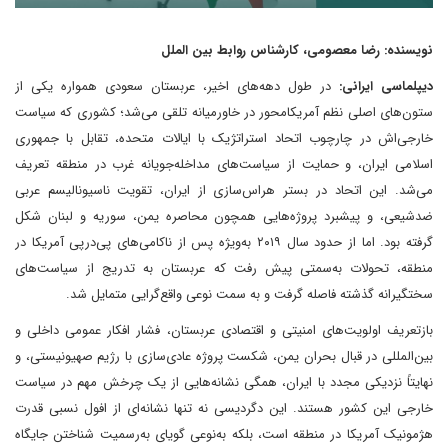
نویسنده: رضا معصومی، کارشناس روابط بین الملل
دیپلماسی ایرانی:
در طول دهه‌های اخیر، عربستان سعودی همواره یکی از
ستون‌های اصلی نظم آمریکامحور در خاورمیانه تلقی می‌شد؛ کشوری که سیاست
خارجی‌اش در چارچوب اتحاد استراتژیک با ایالات متحده، تقابل با جمهوری
اسلامی ایران، و حمایت از سیاست‌های مداخله‌جویانه غرب در منطقه تعریف
می‌شد. این اتحاد در بستر هراس‌سازی از ایران، تقویت ناسیونالیسم عربی
ضدشیعی، و پیشبرد پروژه‌هایی همچون محاصره یمن، سوریه و لبنان شکل
گرفته بود. اما از حدود سال ۲۰۱۹ به‌ویژه پس از ناکامی‌های پی‌در‌پی آمریکا در
منطقه، تحولات به‌سمتی پیش رفت که عربستان به تدریج از سیاست‌های
سختگیرانه گذشته فاصله گرفت و به سمت نوعی واقع‌گرایی متمایل شد.
بازتعریف اولویت‌های امنیتی و اقتصادی عربستان، فشار افکار عمومی داخلی و
بین‌المللی در قبال بحران یمن، شکست پروژه عادی‌سازی با رژیم صهیونیستی، و
نهایتاً نزدیکی مجدد با ایران، همگی نشانه‌هایی از یک چرخش مهم در سیاست
خارجی این کشور هستند. این دگردیسی نه تنها نشانه‌ای از افول نسبی قدرت
هژمونیک آمریکا در منطقه است، بلکه به‌نوعی گویای به‌رسمیت شناختن جایگاه