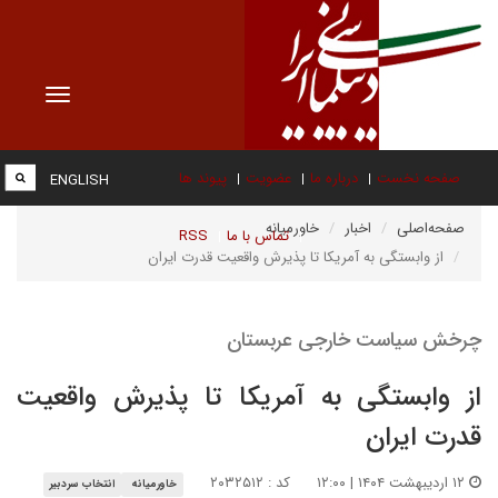
Toggle
vigation
صفحه نخست
درباره ما
عضویت
پیوند ها
ENGLISH
صفحه‌اصلی
اخبار
خاورمیانه
تماس با ما
RSS
از وابستگی به آمریکا تا پذیرش واقعیت قدرت ایران
چرخش سیاست خارجی عربستان
از وابستگی به آمریکا تا پذیرش واقعیت
قدرت ایران
۱۲ اردیبهشت ۱۴۰۴ | ۱۲:۰۰
کد : ۲۰۳۲۵۱۲
خاورمیانه
انتخاب سردبیر