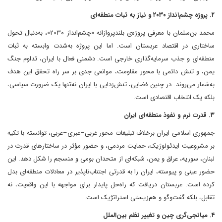
۲. پروژه‌ چشم‌انداز ۲۰۳۰ و نیاز به ثبات منطقه‌ای
محمد بن‌سلمان با معرفی پروژه‌ی بلندپروازانه «چشم‌انداز ۲۰۳۰»، به‌دنبال تحول
ساختاری در اقتصاد عربستان است. اما این پروژه به‌شدت وابسته به ثبات
منطقه‌ای و جذب سرمایه‌گذاری خارجی است. دشمنی فعال با ایران، تداوم جنگ
یمن، و تنش دائمی با محور مقاومت، موانعی جدی بر سر راه تحقق این هدف
به‌شمار می‌روند. در چنین فضایی، تنش‌زدایی با ایران نه‌تنها یک ضرورت سیاسی،
بلکه یک انتخاب اقتصادی است.
۳. قدرت نرم و نفوذ منطقه‌ای ایران
جمهوری اسلامی ایران برخلاف تبلیغات محور غربی–عبری–عربی، توانسته با تکیه
بر مشروعیت ایدئولوژیک، حمایت مردمی، و حضور مؤثر در ساختارهای قدرت در
لبنان، سوریه، عراق و یمن، شبکه‌ای از متحدان بومی و منسجم را شکل دهد. این
حضور عینی و پیوسته، ایران را به قدرتی اجتناب‌ناپذیر در معادلات منطقه‌ای بدل
کرده است. عربستان دریافت که راه‌حل پایدار برای مواجهه با این واقعیت، نه
تقابل، بلکه گفت‌وگو و هم‌زیستی استراتژیک است.
۴. میانجی‌گری چین و تغییر نظم بین‌الملل