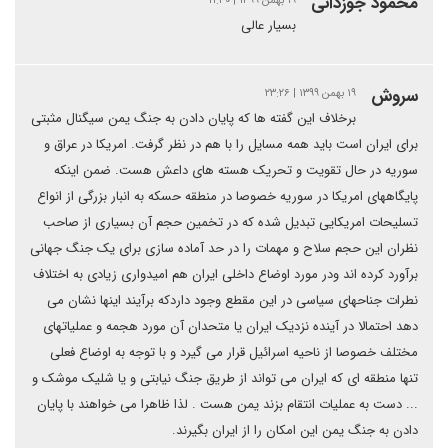
محمود جوزدانی
۱۹ بهمن ۱۳۹۹ | ۱۱:۴۰
بسیار عالی
سروش
۱۹ بهمن ۱۳۹۹ | ۲۳:۲۶
برخلاف این گفته ها که پایان دادن به جنگ یمن سیگنال مثبتی
برای ایران است باید همه مسایل را با هم در نظر گرفت. امریکا در عراق و
سوریه در حال تقویت و تحریک هسته های داعش هست. ضمن اینکه
پایگاههای امریکا در سوریه خصوصا در منطقه حسکه به انبار بزرگی از انواع
تسلیحات امریکایی تبدیل شده که در تخمین حجم آن بسیاری از صاحب
نظران این حجم سلاح و مهمات را در حد آماده سازی برای یک جنگ جهانی
برآورد کرده اند ودر مورد اوضاع داخلی ایران هم امیدواری زیادی به اختلاف
نطرات جناحهای سیاسی در این مقطع وجود داردکه برآیند اینها نشان می
دهد احتمالا در آینده نزدیک ایران یا متحدان آن مورد هجمه و عملیاتهای
مختلف خصوصا از ناحیه اسرائیل قرار می گیرد و با توجه به اوضاع فعلی
تنها منطقه ای که ایران می تواند از طریق جنگ نیابتی و یا شلیک موشک و
... دست به عملیات انتقام بزند یمن هست . لذا ظاهرا می خواهند با پایان
دادن به جنگ یمن این امکان را از ایران بگیرند.