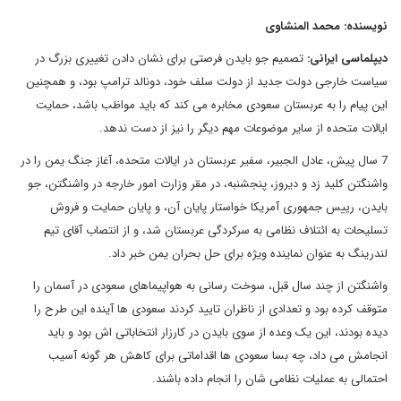
نویسنده: محمد المنشاوی
دیپلماسی ایرانی:
تصمیم جو بایدن فرصتی برای نشان دادن تغییری بزرگ در
سیاست خارجی دولت جدید از دولت سلف خود، دونالد ترامپ بود، و همچنین
این پیام را به عربستان سعودی مخابره می کند که باید مواظب باشد، حمایت
ایالات متحده از سایر موضوعات مهم دیگر را نیز از دست ندهد.
7 سال پیش، عادل الجبیر، سفیر عربستان در ایالات متحده، آغاز جنگ یمن را در
واشنگتن کلید زد و دیروز، پنجشنبه، در مقر وزارت امور خارجه در واشنگتن، جو
بایدن، رییس جمهوری آمریکا خواستار پایان آن، و پایان حمایت و فروش
تسلیحات به ائتلاف نظامی به سرکردگی عربستان شد، و از انتصاب آقای تیم
لندرینگ به عنوان نماینده ویژه برای حل بحران یمن خبر داد.
واشنگتن از چند سال قبل، سوخت رسانی به هواپیماهای سعودی در آسمان را
متوقف کرده بود و تعدادی از ناظران تایید کردند سعودی ها آینده این طرح را
دیده بودند، این یک وعده از سوی بایدن در کارزار انتخاباتی اش بود و باید
انجامش می داد، چه بسا سعودی ها اقداماتی برای کاهش هر گونه آسیب
احتمالی به عملیات نظامی شان را انجام داده باشند.