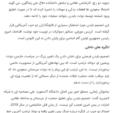
دیوید دو رچ، کارشناس نظامی و مشاور دانشکده دفاع ملی پنتاگون، می گوید:
احتمالا سعودی ها قطعات یدکی و مهمات را ذخیره کرده اند تا در صورت تعلیق
ورود اسلحه توسط دولت بایدن، بتوانند عملیات خود را ادامه دهند.
این تصمیم بایدن مورد استقبال بسیاری از قانونگذاران دو حزب آمریکایی قرار
گرفته است. کریس مورفی، سناتور دموکرات در توییت خود نوشت: اقدامات امروز
رئیس جمهوری اولین گام اساسی برای پایان دادن به این کابوس است.
انگیزه های داخلی
تصمیم بایدن فرصتی برای نشان دادن یک تغییر بزرگ در سیاست خارجی دولت
پیشین او، دونالد ترامپ است، که بین نهادهای آمریکایی از محبوبیت خاصی
برخوردار نیست. به این ترتیب او این پیام را به دولت عربستان سعودی داد که
باید مراقب باشد حمایت ایالات متحده از دیگر مسائلی که از اهمیت ویژه ای
برخوردارند را از دست ندهد.
ساموئل رامانی، محقق امور بین الملل دانشگاه آکسفورد، طی مصاحبه ای با شبکه
الجزیره گفت: تصمیم بایدن برای تعلیق حمایت از عربستان و مداخله نظامی
امارات در یمن امری تعجب آور نیست. از زمان قتل خاشقجی در سال 2018،
اجماع دو حزب در کنگره درباره جنگ یمن تغییر یافته و دوناد ترامپ آخرین خط