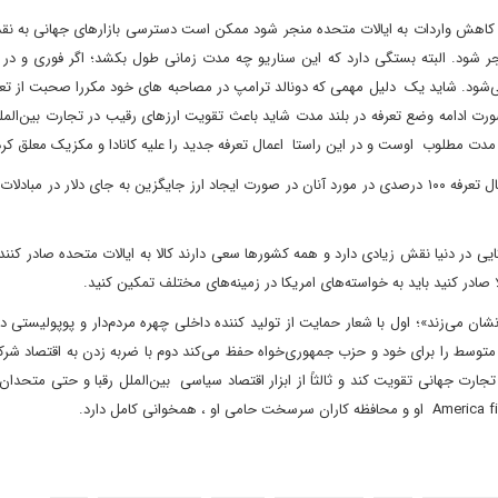
به کاهش واردات به ایالات متحده منجر شود ممکن است دسترسی بازارهای جهانی به نقد
جر شود. البته بستگی دارد که این سناریو چه مدت زمانی طول بکشد؛ اگر فوری و در 
ی‌شود. شاید یک دلیل مهمی که دونالد ترامپ در مصاحبه های خود مکررا صحبت از تعو
حصول توافق می‎کند همین باشد که او می‎داند در صورت ادامه وضع تعرفه در بلند مدت شاید باعث تقویت ارزهای رقیب در تجارت بین
دت مطلوب اوست و در این راستا اعمال تعرفه جدید را علیه کانادا و مکزیک معلق ک
نهایتاً تهدید دونالد ترامپ علیه کشورهای عضو بریکس مبنی بر اعمال تعرفه ۱۰۰ درصدی در مورد آنان در صورت ایجاد ارز جایگزین به جای دلار د
در دنیا نقش زیادی دارد و همه کشورها سعی دارند کالا به ایالات متحده صادر کنند. 
ا صادر کنید باید به خواسته‌های امریکا در زمینه‌های مختلف تمکین کنید.
ان می‌زند»؛ اول با شعار حمایت از تولید کننده داخلی چهره مردم‌دار و پوپولیستی در 
وسط را برای خود و حزب جمهوری‌خواه حفظ می‌کند دوم با ضربه زدن به اقتصاد شرک
ارت جهانی تقویت کند و ثالثاً از ابزار اقتصاد سیاسی بین‌الملل رقبا و حتی متحدان 