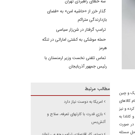
سه خطای راهبردی تهران
گذار خزر از «حاشیه امن» به «فضای
بازدارندگی متراکم
ترامپ گرفتار در شن‌زار سیاسی
حمله موشکی به کشتی اماراتی در تنگه
هرمز
تماس تلفنی نخست وزیر ارمنستان با
رئیس جمهور آذربایجان
مطالب مرتبط
یک و چین
م کالاهای
امریکا به دوست نیاز دارد
فه ۱۰ درصدی می‌شود، تعرفه ۲۵ درصدی اعمال کرده و نیز
بازیِ قدرت با کارتهای تعرفه، سلاح و
کانادا به
آتش‌بس
کا اعلام کرد در صورت
‌ها حل مسئله
دستور کار اقتصادی ترامپ چه می تواند