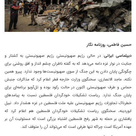
حسین فاطمی، روزنامه نگار
دیپلماسی ایرانی
: در حالی رژیم صهیونیستی رژیم صهیونیستی به کشتار و
جنایت در نوار غزه دامه می‌دهد که به گفته ناظران چشم انداز و افق روشنی برای
چگونگی پایان دادن به این جنگ از سوی صهیونیست‌ها وجود ندارد. پیرو همین
نکته، ماجد الانصاری، سخنگوی وزارت خارجه قطر اعلام کرد که مذاکرات جنبش
حماس و طرف صهیونیستی اکنون در حالت رکود بوده و تل‌آویو برنامه‌ای برای
پایان جنگ ندارد. ریاست تشکیلات خودگردان فلسطین نسبت به پیامدهای
خطرناک تجاوزات رژیم صهیونیستی علیه ملت فلسطین در غزه هشدار داد. نبیل
ابوردینه، سخنگوی ریاست تشکیلات خودگردان فلسطین هم اعلام کرد که
پافشاری بر حمله به شهر رفح فلسطین اشتباه بزرگی است که مسئولیت آن بر
عهده آمریکا است چراکه تنها طرفی است که می‌تواند آن را متوقف کند.