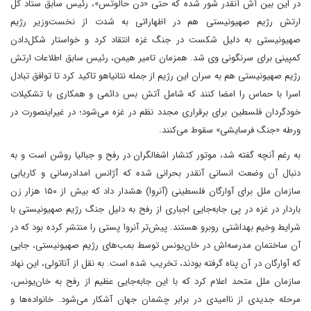
در این بین آش آنقدر شور شده که حتی «دن حالوتس»، رئیس سابق ستاد کل
ارتش رژیم صهیونیستی هم در اظهاراتی به شدت از نخست‌وزیر رژیم
صهیونیستی به دلیل شکست در جنگ غزه انتقاد کرد و خواستار شکل‌دادن
کمپینی برای سرنگونی وی شد. همزمان تامیر هیمن، رئیس سابق اطلاعات ارتش
رژیم صهیونیستی هم به سران این رژیم از جمله نتانیاهو تاکید کرد تا توافق تبادل
اسرا با حماس را امضا کنند که شامل آتش بس دائمی و همکاری با تشکیلات
خودگردان فلسطین برای برقراری مجدد نظم در غزه می‌شود؛ در غیراینصورت در
ورطه «جنگ فرسایشی» سقوط می‌کنند.
به رغم آنچه گفته شد، موتور کتشار اشغالگران در رفح و جبالیا روشن است و به
دنبال آن وضعت انسانی آنقدر بحرانی شده که آژانس امدادرسانی و کاریابی
سازمان ملل برای آوارگان فلسطینی (آنروا) هشدار داد که بیش از ۱۵۰ هزار زن
باردار در غزه در پی جابه‌جایی اجباری از رفح به دلیل جنگ رژیم صهیونیستی با
شرایط وخیم بهداشتی روبرو هستند. پیش‌تر آنروا پستی را منتشر کرده بود که در
آن ساختمان مدرسه‌اش در خان‌یونس توسط بمب‌های رژیم صهیونیستی، جایی
که آوارگان در آن پناه گرفته‌ بودند، تخریب شده است. به نقل از آناتولی، این نهاد
سازمان ملل متحد اعلام کرد که با این جابه‌جایی عظیم از رفح به خان‌یونس،
مرحله جدیدی از ناامیدی در برابر چشمان جهان آشکار می‌شود. خانواده‌ها و