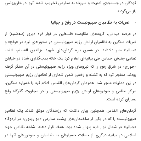
کودکان در جستجوی امنیت و سرپناه به مدارس تخریب شده آنروا در خان‌یونس
باز می‌گردند.
- ضربات به نظامیان صهیونیست در رفح و جبالیا
در عرصه میدانی، گروه‌های مقاومت فلسطین در نوار غزه دیروز (سه‌شنبه) از
ضربات سنگین به نظامیان ارتش رژیم صهیونیستی در محورهای نبرد در «رفح» و
«جبالیا» خبر داده‌اند. در همین باره گردان‌های شهید عزالدین القسام، شاخه
نظامی جنبش حماس طی بیانیه‌ای اعلام کرد یک خانه بمب‌گذاری شده در خیابان
«جورج» در شرق رفح را که نیروهای ویژه رژیم صهیونیستی در آن سنگر گرفته
بودند، منفجر کرد که به کشته و زخمی شدن شماری از نظامیان رژیم صهیونیستی
در این عملیات منجر شد. همزمان گردان‌های القدس اعلام کرد با خمپاره سنگین،
مراکز نظامی و خودروهای ارتش رژیم صهیونیستی را در مجاورت گذرگاه رفح
بمباران کرده است.
گردان‌های القدس همچنین بیان داشت که رزمندگان موفق شدند یک نظامی
صهیونیست را که در یکی از ساختمان‌های پشت مدارس «ابو زیتون» در اردوگاه
«جبالیا» در شمال نوار غزه پنهان شده بود، هدف قرار دهند. شاخه نظامی جهاد
اسلامی در بیانیه دیگری از حملات خمپاره‌ای به نظامیان و خودروهای آنها در