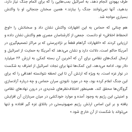
طرف یهودی انجام دهد، به اسرائیل بمب‌هایی را که برای اتمام جنگ نیاز دارد،
بدهید، آنها نمی‌توانند جنگ را ببازند.» همین سخنان جنجالی او با واکنش
بسیاری مواجه شد.
هم چنانی که حماس به این اظهارات واکنش نشان داد و سخنانش را «اوج
انحطاط اخلاقی» او دانست. جمعی از کارشناسان مصری هم واکنش نشان داده و
ارزیابی کردند که «اظهارات گراهام قطعاً بر نژادپرستی که بر مراکز تصمیم‌گیری در
آمریکا حاکم است، دلالت دارد و نشان می‌دهد که آمریکا به حمایت از اسرائیل و
ارسال کمک‌های نظامی برای آن که آخرین آن بسته کمکی به ارزش ۲۶ میلیارد
دلار بود، ادامه می‌دهد، این کمک‌ها تنها برای نجات اسرائیل از اعتراف به شکست
در نوار غزه است، به ویژه که ارتش آن تا این لحظه نتوانسته اهدافی را که برای
این جنگ اعلام کرده بود، چه در مورد نابودی سران حماس و چه درباره آزادسازی
گروگان‌ها محقق کند، همینطور اختلاف‌نظرهای شدیدی در درون نهادهای نظامی
و امنیتی این رژیم به وجود آمده و موارد خودکشی در میان سربازان آن افزایش
یافته و بر این اساس ارتش رژیم صهیونیستی در باتلاق غزه گیر افتاده و تنها
می‌تواند با شکست از آن خارج شود.»