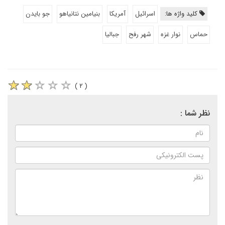
کلید واژه ها:
اسرائیل
آمریکا
بنیامین نتانیاهو
جو بایدن
حماس
نوار غزه
شهر رفح
جبالیا
( ۲ )
نظر شما :