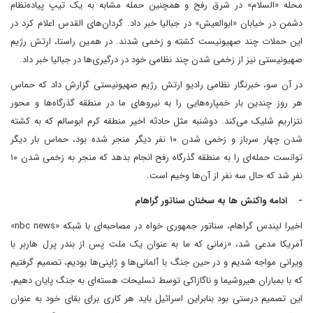
محله «السلام» در شرق رفح و همچنین حمله مشابه به یک تیپ پیاده‌نظام
دشمن در خیابان «ابوالعیش» در جبالیا خبر داد. گردان‌های القدس اعلام کرد در
این حملات چند صهیونیست کشته و زخمی شدند. در همین راستا، ارتش رژیم
صهیونیستی نیز از زخمی شدن چند نظامی خود در درگیری‌ها در جبالیا خبر داد.
در آن سو، خبرنگار نظامی رادیو ارتش رژیم صهیونیستی گزارش داد که حماس
هر روز چندین بار خمپاره‌هایی را به نیروهای ما در منطقه گذرگاه‌ها و محور
نتزاریم شلیک می‌کند. دوشنبه مثل حادثه اخیر منطقه کرم ابوسالم که به کشته
شدن چهار سرباز و زخمی شدن ۱۰ نفر دیگر منجر شده بود، حماس بار دیگر
توانست حمله‌ای را به منطقه گذرگاه رفح انجام بدهد که منجر به زخمی شدن ۱۰
نفر شد که حال سه نفر از آن‌ها وخیم است.
- ادامه واکنش ها به سخنان سناتور گراهام
اخیرا لیندس گراهام، سناتور جمهوری خواه در مصاحبه‌ای با شبکه «nbc news»
آمریکا مدعی شد، «زمانی که ما به عنوان یک ملت پس از بندر پرل هاربر با
ویرانی مواجه شدیم و در حین جنگ با آلمانی‌ها و ژاپنی‌ها بودیم، تصمیم گرفتیم
که با بمباران هیروشیما و ناگازاکی توسط تسلیحات هسته‌ای به جنگ پایان دهیم،
این تصمیم درستی بود بنابراین اسرائیل باید هر کاری برای بقای خود به عنوان