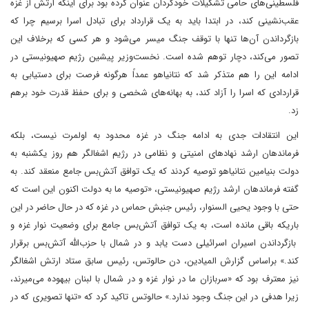
فلسطینی‌های حامی تشکیلات خودگردان عنوان کرده بود برای اینکه ارتش از غزه
عقب‌نشینی کند، در ابتدا باید به یک قرارداد برای تبادل اسرا برسیم چرا که
بازگرداندن آن‌ها تنها با توقف جنگ میسر می‌شود و هر کسی که برخلاف این
تصور می‌کند، دچار توهم شده است. نخست‌وزیر پیشین رژیم صهیونیستی در
ادامه این را هم متذکر شد که نتانیاهو عمداً هرگونه فرصت برای دستیابی به
قراردادی که اسرا را آزاد کند، به بهانه‌های شخصی و برای حفظ قدرت خود برهم
زد.
این انتقادات جدی به ادامه جنگ در غزه محدود به اولمرت نیست، بلکه
فرماندهان ارشد نهادهای امنیتی و نظامی در رژیم اشغالگر هم روز یکشنبه به
دولت بنیامین نتانیاهو توصیه کردند که یک توافق آتش‌بس جامع منعقد کند. به
گفته فرماندهان ارشد رژیم صهیونیستی، «توصیه ما به دولت اکنون این است که
حتی با وجود یحیی السنوار، رئیس جنبش حماس در غزه که در حال حاضر در این
باریکه باقی مانده است، به یک توافق آتش‌بس جامع برای وضعیت نوار غزه و
بازگرداندن اسیران اسرائیلی دست یابد و در شمال با حزب‌الله آتش‌بس برقرار
کند.» براساس گزارش المیادین، دن حالوتس، رئیس سابق ستاد ارتش اشغالگر
نیز معترف بود که «سربازان ما در نوار غزه و در شمال با لبنان بیهوده می‌میرند،
زیرا هدفی در این جنگ وجود ندارد.» حالوتس تاکید کرد که «تنها تصویری که در