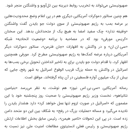
صهیونیستی می‌تواند به تخریب روابط دیرینه بین تل‌آویو و واشنگتن منجر شود.
هم چنین سناتور دموکرات آمریکایی دیگری هم در پی اعلام وضع محدودیت‌هایی
بر عرضه بمب به رژیم صهیونیستی از سوی دولت جو بایدن گفت واشنگتن
«وظیفه ندارد» چک سفید امضا به هیچ یک از متحدانش بدهد. این سخنان
«کریس مورفی» بود که در مصاحبه با برنامه «وضعیت اتحادیه» شبکه
«سی.ان.ان» و در واکنش به اظهارات «جان فترمن»، سناتور دموکرات دیگر
آمریکایی درباره عرضه کمک‌ها به رژیم صهیونیستی مطرح کرد. مورفی همچنین
اظهار کرد، با اقدام دولت جو بایدن برای به تاخیر انداختن تحویل برخی بمب‌ها به
اسرائیل در واکنش به حمله بزرگ قریب الوقوع اسرائیل به شهر رفح، جایی که
بیش از یک میلیون آواره فلسطینی در آن پناه گرفته‌اند، موافق است.
رسانه آمریکایی «سی.بی.اس نیوز» هم نوشت، به نظر می‌رسد «بنیامین
نتانیاهو»، نخست وزیر رژیم صهیونیستی با صحبت روز پنجشنبه خود با این
مضمون که «اسرائیل در صورت لزوم تنها عمل خواهد کرد» دارد هشدار بایدن را
نادیده می‌گیرد و مساله «عملیات بزرگ در رفح» به شکاف بین این دو متحد دامن
زده است. در پی این تحولات «تامیر هیمن»، رئیس سابق بخش اطلاعات ارتش
رژیم صهیونیستی و رئیس فعلی انستیتوی مطالعات امنیت ملی نیز نسبت به