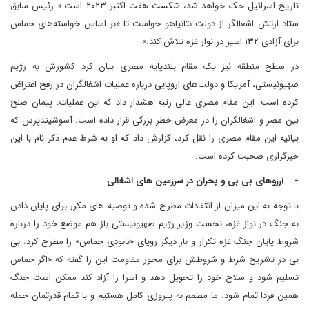
تاریخ اسرائیل حک خواهد شد، شکست هفت اکتبر ۲۰۲۳ است.» رئیس سابق
ستاد ارتش اشغالگر از دولت نتانیاهو خواست تا «بر اساس خواسته‌های حماس
برای آزادی ۱۳۲ اسیر در نوار غزه تلاش کند.»
در سطح منطقه نیز یک مقام بلندپایه مصری بیان کرد کشورش به رژیم
صهیونیستی، آمریکا و دولت‌های اروپایی درباره عملیات اشغالگران در رفح اعتراض
کرده است. این مقام مصری عالی رتبه هشدار داد که این عملیات، پیمان صلح
بین مصر و اشغالگران را در معرض خطر بزرگی قرار داده است. آسوشیتدپرس که
بیانیه این مقام مصری را نقل کرد، گزارش داد که او به شرط عدم ذکر نام با این
خبرگزاری صحبت کرده است.
- آرزوهای بی بی و بحران در سرزمین های اشغالی
با توجه به این میزان از انتقادات مطرح شده و توصیه های مکرر برای پایان دادن
به جنگ در نواز غزه، نخست وزیر رژیم صهیونیستی باز هم موضع خود را درباره
شروط پایان جنگ غزه تکرار و بار دیگر رویای «نابودی حماس» را مطرح کرد. بی
بی در تشریح شرط و شروطش برای محور مقاومت این را گفته که «اگر حماس
تسلیم شود و سلاح خود را تحویل دهد و اسرا را آزاد کند ممکن است جنگ
همین فردا تمام شود. ما مصمم به پیروزی کامل هستیم و با تمام قدرتمان حمله