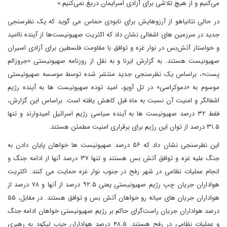
می‌کنیم و از هیچ تلاشی برای آزادی اسرایمان دریغ نمی‌کنیم.»
در حالی نتانیاهو از آرزوهایش برای نابودی حماس می گوید که یک نظرسنجی
جدید در سرزمین های اشغالی نشان‌ داد که اکثریت صهیونیست‌ها از آینده ناامید
و خواستار آتش‌بس در نوار غزه و توافق با مقاومت فلسطین برای آزادی اسیران
صهیونیست هستند. به گزارش ایرنا و به نقل از روزنامه صهیونیستی «جروزالم
پست»، براساس یک نظرسنجی جدید منتشر شده توسط موسسه صهیونیستی
موسوم به «دموکراسی» در تل آویو، امید توده صهیونیست ها به آینده رژیم
اشغالگر و امنیت آن نسبت به ماه قبل کاهش یافته است. براساس این گزارش،
فقط ۳۲ درصد صهیونیست ها به آینده سیاسی رژیم اسرائیل امیدوارند و تنها
۳۱.۵ درصد از توان این رژیم برای برقراری امنیت مطمئن هستند.
این نظرسنجی نشان داد که ۵۶ درصد صهیونیست ها خواهان پایان دادن به
جنگ علیه غزه و توافق آتش بس هستند و تنها ۳۷ درصد آنها از ادامه جنگ و
انجام عملیات نظامی در شهر رفح در جنوب نوار غزه حمایت می کنند. اکثریت
هواداران جریان چپ رژیم صهیونیستی یعنی ۹۲.۵ درصد از آنها و ۷۸ درصد از
هواداران جریان های میانه رو خواهان آتش بس و توافق هستند. در مقابل، ۵۵
درصد هواداران جریان راست‌گرای حاکم بر رژیم صهیونیستی خواهان ادامه جنگ
و عملیات نظامی در رفح هستند. ۴۸.۵ درصد هواداران حزب لیکود به رهبری