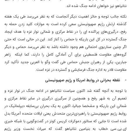
نتانیاهو نیز خواهان ادامه جنگ شده اند.
نکته جالب توجه و حائز اهمیت دیگر آنجاست که به نظر می‌رسد طی یک هفته
گذشته ارتش رژیم صهیونیستی سعی کرده است به موازات کلید زدن حمله به
رفح، درگیری‌های پراکنده ای را در نقاط مرکزی و شمالی نوار غزه با هدف ایجاد
جنگ گسترده در کل این باریکه با حماس را آغاز کند. این در حالی است که حتی
اگر چنین سناریوی احتمالی هم وجود داشته باشد به نظر می‌رسد حماس و دیگر
گروه‌های مقاومت فلسطینی برای آن آمادگی کامل را دارند، کما اینکه زاهر
جبارین، یکی از رهبران جنبش حماس طی گفت وگو با العربی جدید تأکید کرد
مقاومت قادر به اداره جنگ فرسایشی و گسترده در غزه است.
- نقطه بحرانی در روابط امریکا و رژیم صهیونیستی
با توجه به آنچه گفته شد اکنون سیاست نتانیاهو در ادامه جنگ در نوار غزه و
تعمیم آن به شهر رفح و همچنین از سرگیری درگیری در سایر نقاط مرکزی و
شمالی این باریکه و مشخصا جبالیا، اکنون به یک بحران بی‌سابقه دیپلماتیک در
روابط رژیم صهیونیستی با راهبردی‌ترین متحدش یعنی ایالات متحده آمریکا بدل
شده است تا جایی که سناتور دموکرات کریس کونز در گفت‌وگویی با شبکه خبری
ای.بی.سی خطاب به بنیامین نتانیاهو گفت که میراث نخست وزیر رژیم