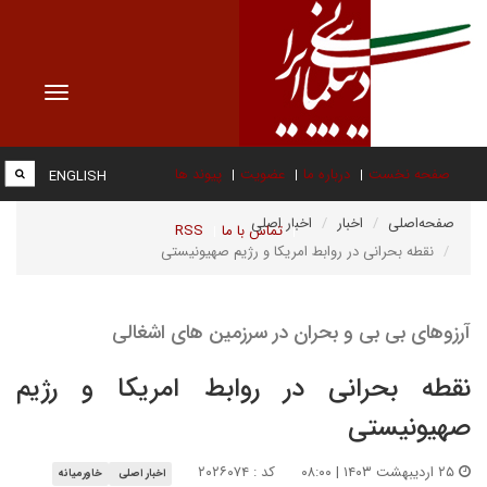
Toggle
vigation
صفحه نخست
درباره ما
عضویت
پیوند ها
ENGLISH
صفحه‌اصلی
اخبار
اخبار اصلی
تماس با ما
RSS
نقطه بحرانی در روابط امریکا و رژیم صهیونیستی
آرزوهای بی بی و بحران در سرزمین های اشغالی
نقطه بحرانی در روابط امریکا و رژیم
صهیونیستی
۲۵ اردیبهشت ۱۴۰۳ | ۰۸:۰۰
کد : ۲۰۲۶۰۷۴
اخبار اصلی
خاورمیانه