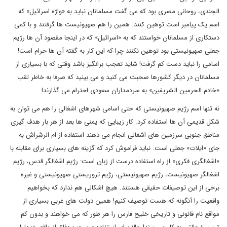
الجندی، روحانی مصری بود که می گفت مسلمانان نباید به «واژه اسرائیل» که
اسم یک پیامبر است توهین کنند. همین را هم صهیونیست ها گرفتند و با کمی
دستکاری از مسلمانان خواستند که به «اسرائیل» که در اینجا مقصود آن ها رژیم
جعلی صهیونیستی بود توهین نکنند چرا که این کار به گفته آن ها حرام است!
اسامی را نباید دست کم گرفت! شاید تعجب برانگیز باشد وقتی که با بسیاری از
مسلمانان در دیگر کشورها صحبت می کنید و می بینید که صرفا به خاطر لقب
«خادم الحرمین الشریفین» به سردمداران سعودی احترام می گذارند!
نه تنها اسم رژیم صهیونیستی که حتی اسامی شهرهای اشغالی را هم می توان به
شکل قدیمی آن ها استفاده کرد. کار زیبایی که یمنی ها بعد از هر بار هدف گیری
مناطق جنوبی سرزمین های اشغالی انجام می دهند استفاده از ام الرشراش به
جای «ایلات» جعلی است. نباید فراموش کرد که گزینه های بسیاری برای مقابله با
«اشغالگری فکری» از راه استفاده درست از زبان است: رژیم اشغالگر قدس، رژیم
اشغالگر صهیونیست، رژیم صهیونیستی، رژیم تروریستی صهیونیستی و غیره
برخی از این توصیفات حقیقی هستند. هیچ اشکالی هم ندارد که بخواهیم
واقعیت را آنگونه که هست توصیف کنیم! همین دولت های غربی بسیاری از
مواقع نام قانونی و تاریخی خلیج فارس را هر طور که می خواهند و بدون کم