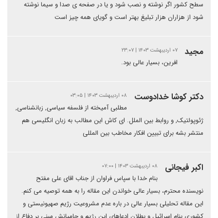
سطح کشور اگر نوشته و نصب شود و یا در صفحه ی صدا و سیما نوشته
شود از هزاران هزار تبلیغ بهتر است و گویای همه چیز است
مجید
۰۷ اردیبهشت ۱۴۰۳ | ۲۳:۰۷
افرین، بسیار عالی بود.
دکتر کوشا خدادوست
۰۸ اردیبهشت ۱۴۰۳ | ۰۳:۰۵
مطلبی آمیخته از فلسفه سیاسی, زبانشناسی,
ژئوپولتیک, و روابط بین الملل. ای کاش این مطالب به زبان انگلیسی هم
منتشر بشه برای تبیین افکار مخاطب بین المللی
اکبر فیجانی
۰۸ اردیبهشت ۱۴۰۳ | ۰۷:۰۰
بنام خدا با سپاس فراوان از جناب اقای علی مفتح
نویسنده محترم، بسیار عالی خواندن این مقاله را به همه توصیه می کنم.
این مقاله تحلیلی بسیار عالی در باره عدم مشروعیت رژیم صهیونیستی و
کشوری بنام اسرائیل و بطلان ادعاهای این رژیم و حامیانش مبنی بر دفاع از