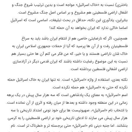
باختری) نسبت به «خاک اسرائیل» مواجه است و بدین ترتیب شروع جنگ و
اشغال اراضی فلسطینی هم مشروع و بر اساس اصل جنگ مشروع است.
بنابراین، یادآوری این نکته، حداقل در بحث تبلیغات، اساسی است که اسرائیل
اساسا خاکی ندارد که ایران بخواهد به آن حمله کند!
همچنین، اگر که نارضایتی خاصی هم از انتقام ایران باشد باید به سراغ
فلسطینیان رفت و از آن ها پرسید که آیا از حملات جمهوری اسلامی ایران به
خاک شان ناراضی هستند و یا خیر، که من فکر می کنم آن ها حتی بسیار هم
نسبت به این موضوع رضایت داشته باشند که ایران قدمی دیگر در آزادسازی
اراضی اشغالی فلسطین برداشته است.
نکته بعدی، استفاده از واژه «اسرائیل» است. نه تنها ایران به خاک اسرائیل حمله
نکرده که حتی به «اسرائیل» هم حمله نکرده است.
اسم «اسرائیل» به معنای یک پادشاهی است که سه هزار سال پیش در یک برهه
زمانی در این منطقه وجود داشته و بعدها از میان رفته و اثری از آن نمانده است.
با انتخاب نام «اسرائیل»، صهیونیست ها برای خود نوعی امتداد تاریخی با سه
هزار سال پیش می سازند تا ادعای تاریخی خود بر اراضی فلسطینی را به کرسی
بنشانند. اما جنبه دینی نام «اسرائیل» حتی برجسته تر و خطرناک تر است. نام