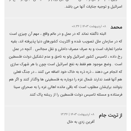
اسرائیل و توجیه جنایات آنها می باشد.
محمد
۰۸ اردیبهشت ۱۴۰۳ | ۰۸:۳۶
البته ناگفته نماند که در عمل و در عالم واقع ، مهم آن چیزی است
که در سازمان ملل تصویب شده و اکثریت کشورهای دنیا پذیرفته اند، بقیه
ماجرا تعارف است و به صرف مصرف داخلی و نقل مجالس . آنچه در عمل
رخ داده ، تاسیس کشور اسرائیل ولو به ناحق و عدم تشکیل دولت فلسطین
است . وضع موجود هم فقط به نفع اسرائیل است چون با هر شهرک سازی
که انجام می دهند ، ذره ذره به خاک خود اضافه می کنند ، در جنگ فعلی
هم آنها قصد ندارند شمال غزه را دوباره به فلسطینی ها واگذار کنند و اگر هم
بتوانند برایشان مطلوب است که باقی مانده اهالی غزه را به صحرای سینا
فرستاده و مسئله تاسیس دولت فلسطین را از ریشه پاک کنند
از تربت جام
۰۸ اردیبهشت ۱۴۰۳ | ۱۳:۳۶
آفرین زدی به خال