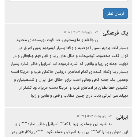
ارسال نظر
یک فرهنگی
۰۷ اردیبهشت ۱۴۰۳ | ۱۶:۱۰
ن والقلم و ما یسطرون خدا قوت نویسنده ی محترم
بسیار لذت بردیم بسیار آموختیم و واقعا بسیار فهمیدیم بدون اغراق می
توان گفت مخصوصا توضیحات و مثال های زیبا و قابل فهم جنابعالی و در
نهایت جمله ی زیبا و واقعی که اشاره فرموده اید اسراییل خاکی ندارد بسیار
بسیار زیبا وتمام کننده ی تمام ادعاهای دروغین حاکمان غرب و امریکا است
وهمین یک جمله کافی وعالی است برای احقاق حق ایران و فلسطینیان و
کشیدن خط بطلان بر ادعاهای غرب و امریکا دست مریزاد وبا تشکر از
دیپلماسی ایرانی بابت درج چنین مطالب واقعی و علمی و زیبا
ایرانی
۰۷ اردیبهشت ۱۴۰۳ | ۱۶:۳۹
به نظرم این جمله ی زیبا را که""" اسرائیل خاکی ندارد"""" و یا
این عنوان زیبا را که"""" ایران به اسرائیل حمله نکرد ! """"در پلاکارهایی در