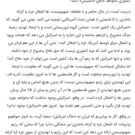
کشوری بخواهد ادعای «تاسیس» بکند!
درست است، در حال حاضر و با مغلطه، صهیونیست ها اشغال غزه یا کرانه
باختری را تا قسمتی با همان بحث آمریکایی توجیه می کنند. یعنی می گویند که
«اسرائیل یک کشور است. حماس گروه تروریستی است و با ایجاد تهدید زمینه
جنگ مشروع را فراهم ساخته و این اجازه را به اسرائیل می دهد که همانند ورود
و اشغال عراق توسط آمریکا، غزه را اشغال کند». حتی آن ها از این هم فراتر می
روند و ادعا می کنند که غزه کشوری نیست که حق دفاع مشروع از خود داشته
باشد و تنها اسرائیل که به زعم آن ها یک کشور است می تواند از خود دفاع کند!
اما مشکل اینجاست که صهیونیست ها این را نمی گویند که مقاومت با ایجاد
تهدید یا تروریسم متفاوت است و اگر فلسطینی ها تا به امروز مقاومت کدره اند،
این تهدیدی برای رژیم صهیونیستی نیست که بدون هیچ اساس و پایه ای و
بدون هیچ تهدیدی از سوی فلسطینی ها در آن زمان و بیش از ۷۵ سال پیش
زمین ها را اشغال کرده است. در واقع، اسرائیلی وجود نداشت که بخواهد مورد
تهدید قرار بگیرد و حتی تاسیس هم نشده بود. امروز هم «اسرائیل» وجود ندارد!
در واقع، اگر ما بپذیریم که ایران به «خاک اسرائیل» حمله کرده، به ناچار خواهیم
پذیرفت که اشغال غزه یا کرانه باختری نیز مشکلی ندارد چرا که بحثی که رژیم
صهیونیستی ارائه می دهد این است که این رژیم با تهدیدی از سوی غزه (یا کرانه