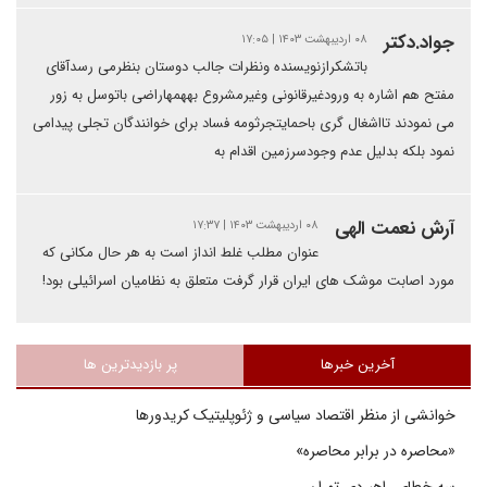
جواد.دکتر
۰۸ اردیبهشت ۱۴۰۳ | ۱۷:۰۵
باتشکرازنویسنده ونظرات جالب دوستان بنظرمی رسدآقای
مفتح هم اشاره به ورودغیرقانونی وغیرمشروع بههمهاراضی باتوسل به زور
می نمودند تااشغال گری باحمایتجرثومه فساد برای خوانندگان تجلی پیدامی
نمود بلکه بدلیل عدم وجودسرزمین اقدام به
آرش نعمت الهی
۰۸ اردیبهشت ۱۴۰۳ | ۱۷:۳۷
عنوان مطلب غلط انداز است به هر حال مکانی که
مورد اصابت موشک های ایران قرار گرفت متعلق به نظامیان اسرائیلی بود!
آخرین خبرها
پر بازدیدترین ها
خوانشی از منظر اقتصاد سیاسی و ژئوپلیتیک کریدورها
«محاصره در برابر محاصره»
سه خطای راهبردی تهران