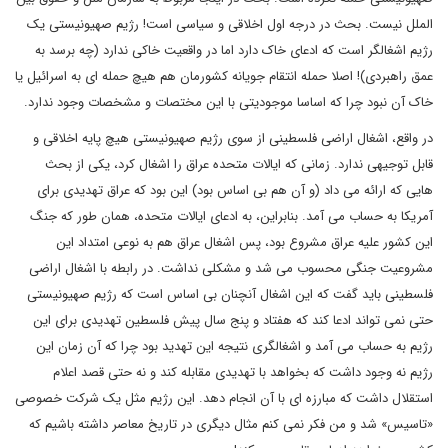
الملل نیست. بحث در درجه اول اخلاقی و سیاسی است! رژیم صهیونیستی یک
رژیم اشغالگر است که ادعای خاک دارد اما در واقعیت خاکی ندارد (چه برسد به
عمق راهبردی)! اصلا حمله انتقام جویانه کشورمان هم هیچ حمله ای به اسرائیل یا
خاک آن نبود چرا که اساسا موجودیتی با این مختصات و مشخصات وجود ندارد.
در واقع، اشغال اراضی فلسطینی از سوی رژیم صهیونیستی هیچ پایه اخلاقی و
قابل توجیهی ندارد. زمانی که ایالات متحده عراق را اشغال کرد، یکی از بحث
هایی که ارائه می داد (و آن هم بی اساس بود)‌ این بود که عراق تهدیدی برای
آمریکا به حساب می آمد. بنابراین، به ادعای ایالات متحده، همان طور که جنگ
این کشور علیه عراق مشروع بود، پس اشغال عراق هم به نوعی امتداد این
مشروعیت جنگی محسوب می شد و مشکلی نداشت. در رابطه با اشغال اراضی
فلسطینی باید گفت که این اشغال آنچنان بی اساس است که رژیم صهیونیستی
حتی نمی تواند ادعا کند که هفتاد و پنج سال پیش فلسطین تهدیدی برای این
رژیم به حساب می آمد و اشغالگری نتیجه این تهدید بود چرا که آن زمان این
رژیم نه وجود داشت که بخواهد با تهدیدی مقابله کند و نه حتی قصد اعلام
استقلال داشت که مبارزه ای با آن انجام دهد. این رژیم مثل یک شرکت خصوصی
«تاسیس» شد و من فکر نمی کنم مثال دیگری در تاریخ معاصر داشته باشیم که