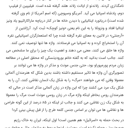
نامگذاری کردند. زلاندنو از ایالت زلاند هلند گرفته شده است. فیلیپین از فیلیپ
دوم، پادشاه اسپانیا می آید. آمریگو وسپوچی (که اسم آمریکا از نام وی گرفته
شده است) دریانورد ایتالیایی با دیدن خانه ها در کنار دریاچه ماراکارائیبو یاد ونیز
ایتالیا افتاد و ونزوئلا را به این نام یعنی «ونیز کوچک» ثبت کرد. آرژانتین از
«آرجنتی» در لاتین به معنای نقره گرفته شده چرا که استعمارگران اسپانیایی نقره
آن را استخراج کرده و به اسپانیا می فرستادند. واژه ها تنها توصیف نمی کنند.
واژه ها خلق می کنند، معنی می دهند و اهمیت یک چیز را برای ما مشخص می
کنند. جالب است بدانید که به گفته خانم بورودیتسکی که محقق اصلی در مطالعه
زبان مردم پورمپوراو بود، حتی جنس مونث و مذکر در واژه ها می توانند بر
تصویرگری آن واژه ها تاثیر مستقیم داشته باشند بدین شکل که هنرمندان آلمانی
معمولا وقتی که می خواهند «مرگ» را به شکل یک انسان نقاشی کنند، آن را به
شکل یک مرد می کشند چرا که این واژه در زبان آلمانی مذکر است در حالی که
هنرمندان روس بخاطر اینکه واژه مرگ در زبان روسی مونث است مرگ را معمولا
به شکل یک زن نقاشی می کنند و جالب تر اینکه در ۸۵ درصد از این گونه طراحی
ها و نقاشی ها می توان بر اساس جنس کلمه طرح را از قبل پیش بینی کرد!
در بحث حمله به «اسرائیل» هم همین است! اول اینکه، ایران به خاک رژیم
صهیونیستی حمله نکرده است. بحث در اینجا مربوط به سازمان ملل و حقوق بین