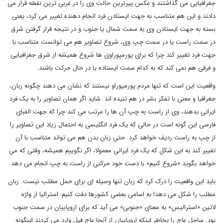
جغرافیایی می گذاشتند و عکس پیرترین حالت وی را در غربی ترین نقطه قرار می
دادند و این هم متناسب به جهت ایستادن فرد انجام دهنده تغییر می کرد، یعنی
بسته به جهت ایستادن وی به سمت شمال یا جنوب و در نتیجه قرار گرفتن شرق
در سمت راست یا در سمت چپ وی، شروع تصاویر هم می توانست متناسب با
جهت فرد تغییر کند چرا که برای پورمپوراوی ها شروع همیشه از شرق جغرافیایی
و فرقی هم نمی کند که به کدام سمت ایستاده یا در حال حرکت باشند.
واقعیت این است که تنها مردم پورمپوراو نیستند که نشان می دهند چگونه زبان،
جغرافیا و معنی با تفکر بشر در هم تنیده اند. شاید اگر همان تصاویر را به یک فرد
ایرانی بدهند، وی از راست به چپ آن ها را مرتب می کند چرا که جهت الفبای
فارسی این گونه است در حالی که یک فرد انگلیسی به احتمال زیاد این تصاویر را
از چپ به راست ردیف خواهد کرد. حتی زبان بدن هم می تواند متناسب با آن
تغییر کند به این شکل که یک فرد ایرانی معمولا، اگر نگوییم همیشه، وقتی که می
خواهد بگوید «شروع کنیم» با دست خود حرکتی از راست به چپ انجام می دهد.
باید این واقعیت را درک کرد که زبان تنها وسیله ای برای حمل مطلب نیست. زبان
مطلب را شکل می دهد! به اسامی بعضی کشورها دقت کنیم: استرالیا از واژه
لاتین «استرالیس» به معنای «جنوبی» می آید که برای اروپاییان در سمت جنوب
بود. ساحل عاج را بخاطر اینکه اروپاییان از آنجا عاج فیل وارد می کردند اینگونه