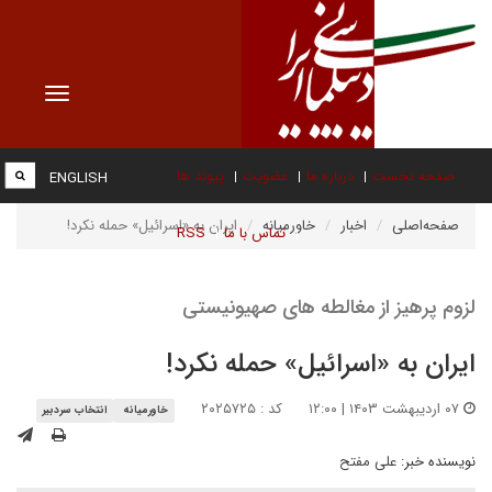
Toggle
vigation
صفحه نخست
درباره ما
عضویت
پیوند ها
ENGLISH
صفحه‌اصلی
اخبار
خاورمیانه
ایران به «اسرائیل» حمله نکرد!
تماس با ما
RSS
لزوم پرهیز از مغالطه های صهیونیستی
ایران به «اسرائیل» حمله نکرد!
۰۷ اردیبهشت ۱۴۰۳ | ۱۲:۰۰
کد : ۲۰۲۵۷۲۵
خاورمیانه
انتخاب سردبیر
نویسنده خبر:
علی مفتح