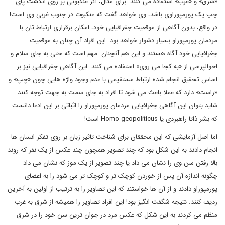
«شرق» و «غرب» استفاده می کنند. برای مثال، اگر عنکبوتی بر روی انگشت پای
چپ یک پورمپوراوی باشد، وی خواهد گفت که عنکبوت در جنوب غربی وی است!
در واقع، بدون آگاهی از موقعیت جغرافیایی خود، امکان برقراری ارتباط تان با
مردمان پورمپوراو بسیار دشوار خواهد بود. این افراد آن چنان به موقعیت
جغرافیایی خود آگاه هستند و این هم آنچنان مهم است که حتی به جای سلام و
احوالپرسی از «به کجا می روی» استفاده می کنند. این آگاهی جغرافیایی نیز بر
اساس تحقیق انجام شده ارتباط مستقیمی با عدم وجود واژه هایی چون «چپ» و
«راست» دارد که عملا باعث می شود تا افراد به جای سمت به جهت توجه کنند.
شاید بتوان این آگاهی جغرافیایی مردمان پورمپوراو را اثباتی بر این ادعا دانست
که بشر ذاتا راهبردی یا Homo geopoliticus است!
اما اصل آزمایشی که این محققان برای شناخت تاثیر زبان بر روی تفکر انسان ها
انجام دادند به این شکل بود که چند تصویر همچون چند عکس از یک نفر که روند
بالا رفتن سن وی را نشان می داد یا چند تصویر از یک موز که نشان می داد
چگونه اندازه آن پس از خوردن کوچک تر و کوچک تر می شود را به اعضای
پورمپوراو دادند و از آن ها خواستند که این تصاویر را به ترتیب از اولین به آخرین
ردیف کنند. نتیجه شگفت انگیز بود! این افراد تصاویر را همیشه از شرق به غرب
منظم می کردند به این شکل که عکس مرد در جوان ترین سن خود را در شرق