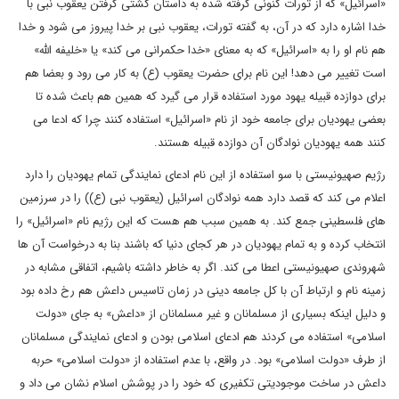
«اسرائیل» که از تورات کنونی گرفته شده به داستان کشتی گرفتن یعقوب نبی با
خدا اشاره دارد که در آن، به گفته تورات، یعقوب نبی بر خدا پیروز می شود و خدا
هم نام او را به «اسرائیل» که به معنای «خدا حکمرانی می کند» یا «خلیفه الله»
است تغییر می دهد! این نام برای حضرت یعقوب (ع) به کار می رود و بعضا هم
برای دوازده قبیله یهود مورد استفاده قرار می گیرد که همین هم باعث شده تا
بعضی یهودیان برای جامعه خود از نام «اسرائیل» استفاده کنند چرا که ادعا می
کنند همه یهودیان نوادگان آن دوازده قبیله هستند.
رژیم صهیونیستی با سو استفاده از این نام ادعای نمایندگی تمام یهودیان را دارد
اعلام می کند که قصد دارد همه نوادگان اسرائیل (یعقوب نبی (ع)) را در سرزمین
های فلسطینی جمع کند. به همین سبب هم هست که این رژیم نام «اسرائیل» را
انتخاب کرده و به تمام یهودیان در هر کجای دنیا که باشند بنا به درخواست آن ها
شهروندی صهیونیستی اعطا می کند. اگر به خاطر داشته باشیم، اتفاقی مشابه در
زمینه نام و ارتباط آن با کل جامعه دینی در زمان تاسیس داعش هم رخ داده بود
و دلیل اینکه بسیاری از مسلمانان و غیر مسلمانان از «داعش» به جای «دولت
اسلامی» استفاده می کردند هم ادعای اسلامی بودن و ادعای نمایندگی مسلمانان
از طرف «دولت اسلامی» بود. در واقع، با عدم استفاده از «دولت اسلامی» حربه
داعش در ساخت موجودیتی تکفیری که خود را در پوشش اسلام نشان می داد و