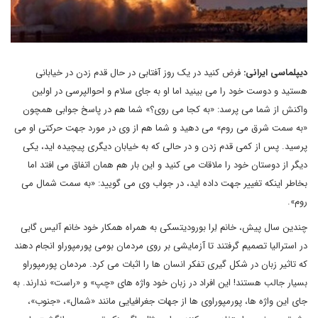
دیپلماسی ایرانی:
فرض کنید در یک روز آفتابی در حال قدم زدن در خیابانی
هستید و دوست خود را می بینید اما او به جای سلام و احوالپرسی در اولین
واکنش از شما می پرسد: «به کجا می روی؟» شما هم در پاسخ جوابی همچون
«به سمت شرق می روم» می دهید و شما هم از وی در مورد جهت حرکتی او می
پرسید. پس از کمی قدم زدن و در حالی که به خیابان دیگری پیچیده اید، یکی
دیگر از دوستان خود را ملاقات می کنید و این بار هم همان اتفاق می افتد اما
بخاطر اینکه تغییر جهت داده اید، در جواب وی می گویید:‌ «به سمت شمال می
روم».
چندین سال پیش، خانم لِرا بورودیتسکی به همراه همکار خود خانم آلیس گابی
در استرالیا تصمیم گرفتند تا آزمایشی بر روی مردمان بومی پورمپوراو انجام دهند
که تاثیر زبان در شکل گیری تفکر انسان ها را اثبات می کرد. مردمان پورمپوراو
بسیار جالب هستند! این افراد در زبان خود واژه های «چپ» و «راست» ندارند. به
جای این واژه ها، پورمپوراوی ها از جهات جغرافیایی مانند «شمال»، «جنوب»،