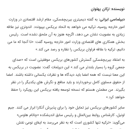
نویسنده: ارکان پهلوان
دیپلماسی ایرانی:
به گفته دیمیتری بیریچفسکی، مقام ارشد اقتصادی در وزارت
امور خارجه روسیه، ترکیه می خواهد به اتحاد بریکس بپیوندد. اندونزی نیز علاقه
زیادی به عضویت نشان می دهد، اگرچه هنوز به آن ملحق نشده است. رئیس
بخش همکاری های اقتصادی وزارت امور خارجه روسیه گفت: «تا آنجا که ما می
دانیم، ترکیه با علاقه فراوان بریکس را نظاره و رصد می کند.»
به اعتقاد بیریچفسکی گسترش کشورهای بریکس موفقیتی است که «صدای
جمعی گروه را بسیار بلندتر می کند.» این دیپلمات گفت: عضویت در بریکس به
این معنا نیست که همه اعضا باید دیدگاه ها و نظرات یکسانی داشته باشند. اعضا
از حقوق مساوی کامل برخوردارند و باید منافع و نگرش های یکدیگر را در نظر
بگیرند. من مطمئن هستم که نسخه توسعه یافته بریکس این رویکرد را حفظ
خواهد کرد.»
سایر کشورهای بریکس نیز تمایل خود را برای پذیرش آنکارا ابراز می کنند. جیم
اونیل، کارشناس روابط بین‌الملل و رئیس سابق اندیشکده «چاتام هاوس»
می‌گوید: «ترکیه تنها کشوری است که به نظر می‌رسد به ایفای نوعی نقش