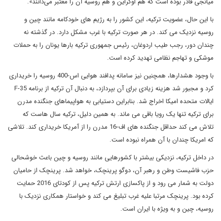
میانجی قادر بوده است که هم اوکراین و هم روسیه آن را معتبر می‌دانند».
با این حال، عضویت ترکیه، این کشور را به رژیم های خودکامه مانند چین و
روسیه نزدیک می کند. در هر صورت ترکیه با غرب مشکل دارد. در گذشته نه
چندان دور، رجب طیب اردوغان، رئیس جمهوری ترکیه بارها یونان را به حملات
موشکی و تهاجم نظامی تهدید کرده است.
با وجود هشدارها، همچنین نیز سامانه پدافند هوایی اس-400 روسیه را خریداری
کرد و مجبور شد هزینه زیادی برای آن بپردازد، به دنبال آن ترکیه از برنامه F-35
ایالات متحده امیکا اخراج شد. بنابراین دستیابی به هواپیماهای جنگنده مدرن
برای ترکیه تنها یک رویا باقی می ماند. به همین دلیل، ترکیه سال هاست که
تلاش می کند حداقل جنگنده های اف-16 مدرن را از آمریکا خریداری کند. تلاشی
که امریکا چندان با آن همراه نبوده است.
در داخل ترکیه، نزدیکی بیشتر با کشورهایی مانند روسیه و چین باعث خوشحالی
حزب فاشیست وطن و رهبر آن، دوگو پرینچک، خواهد شد. پرینچک از حامیان
دولت به شمار می رود و از پاکسازی ارتش ترکیه پس از کودتای 2016 حمایت
کرده بود. پرینچک مرتبا علیه غرب تبلیغ می کند و خواستار همکاری نزدیک با
روسیه، چین و به ویژه با ایران است.