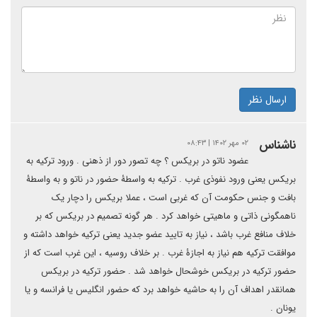
ارسال نظر
ناشناس
۰۲ مهر ۱۴۰۲ | ۰۸:۴۳
عضود ناتو در بریکس ؟ چه تصور دور از ذهنی . ورود ترکیه به
بریکس یعنی ورود نفوذی غرب . ترکیه به واسطۀ حضور در ناتو و به واسطۀ
بافت و جنس حکومت آن که غربی است ، عملا بریکس را دچار یک
ناهمگونی ذاتی و ماهیتی خواهد کرد . هر گونه تصمیم در بریکس که بر
خلاف منافع غرب باشد ، نیاز به تایید عضو جدید یعنی ترکیه خواهد داشته و
موافقت ترکیه هم نیاز به اجازۀ غرب . بر خلاف روسیه ، این غرب است که از
حضور ترکیه در بریکس خوشحال خواهد شد . حضور ترکیه در بریکس
همانقدر اهداف آن را به حاشیه خواهد برد که حضور انگلیس یا فرانسه و یا
یونان .