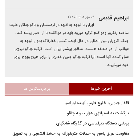
ابراهیم قدیمی
۰۲ مهر ۱۴۰۲ | ۲۱:۲۵
ایران با توجه به انچه در ارمنستان و باکو ودالان علیف
ساخته زنگزور ومواضع ترکیه میرود باید در موافقت با ان صبر پیشه کند۔
جنگ افروزان بین المللی در حال ایجاد تنشی خطرناک بدون توجه به
عواقب ان در منطقه هستند۔منظور بیشتر ایران است۔ترکیه وباکو نیروی
عمل کننده انها است۔ایا ترکیه وباکو چنین خطری را برای هیچ وپوچ برای
خود میپذیرند۔
آخرین خبرها
پر بازدیدترین ها
قفقاز جنوبی؛ خلیج فارسِ آینده اوراسیا
بازگشت به استراتژی هزار ضربه چاقو
پویایی دستگاه دیپلماسی در گذرگاه شانگهای
مقاومت عراق پاسخ به حملات متجاوزانه به حشد الشعبی را به تعویق