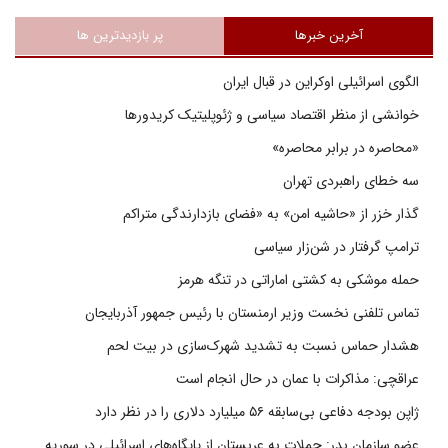
آخرین خبرها
پر بازدیدترین ها
الگوی اسرائیلی اوکراین در قبال ایران
خوانشی از منظر اقتصاد سیاسی و ژئوپلیتیک کریدورها
«محاصره در برابر محاصره»
سه خطای راهبردی تهران
گذار خزر از «حاشیه امن» به «فضای بازدارندگی متراکم
ترامپ گرفتار در شن‌زار سیاسی
حمله موشکی به کشتی اماراتی در تنگه هرمز
تماس تلفنی نخست وزیر ارمنستان با رئیس جمهور آذربایجان
هشدار حماس نسبت به تشدید شهرک‌سازی در بیت‌ لحم
عراقچی: مذاکرات با عمان در حال انجام است
ژاپن بودجه دفاعی بی‌سابقه ۵۶ میلیارد دلاری را در نظر دارد
عضو سازمان بدر: حملات به عربستان از پایگاه‌های اسرائیلی در سوریه