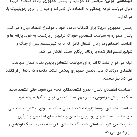
دیپلماسی ایرانی:
سیاستی که جو بایدن، رئیس جمهوری ایالات متحده امریکا
دنبال می‌کند، توجه چندانی به اقتصاددانان نمی‌کند و میدان را برای ژئوپلیتیک باز
می‌گذارد.
رئیس جمهوری امریکا برای انتخاب مجدد خود با موضوع اقتصاد مبارزه می کند.
بایدن همواره به سیاست اقتصادی خود که ترکیبی از بازگشت به خود، یارانه ها و
اقدامات اجتماعی در زمان اشتغال کامل که ادامه کینزینیسم پس از جنگ و
نئولیبرالیسم آغاز شده با رونالد ریگان است، افتخار می کند.
البته می توان گفت تا اندازه ای سیاست اقتصادی بایدن دنباله همان سیاست
اقتصادی دونالد ترامپ، رئیس جمهوری پیشین ایالات متحده که دائما از او انتقاد
می کرد نیز هست.
«سیاست اقتصادی بایدن» بدون اقتصاددانان انجام می شود، حتی اقتصاد مانند
جنگ با ارتش موضوعی بسیار مهم است که نمی توان به آنها سپرده شود.
سیاست اقتصادی توسط ژئوپلیتیک ها، یعنی جیک سالیوان، مشاور امنیت ملی
کاخ سفید، تحت عنوان رویارویی با چین و متخصصان اجتماعی و کارگری
مدیریت می شود. سیاستی که جنگ اقتصادی با روسیه به بهانه جنگ اوکراین را
نیز رهبری می کند.