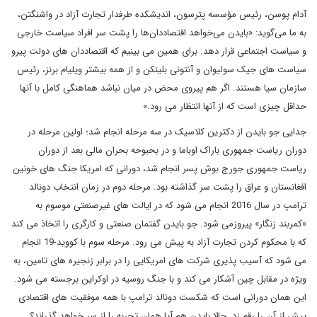
آدام پوسن، رئیس مؤسسه پترسون، اندیشکده طرفدار تجارت آزاد در واشنگتن،
به ما می‌گوید: «بایدن می‌خواهد اقتصاددان‌ها را پشت سر افراد سیاست خارجی
و سیاست اجتماعی قرار دهد. برای همین می بینیم که اقتصاددان های دولت پیرو
سیاست های جیک سولیوان و آنتونی بلینکن و از همه بیشتر ویلیام برنز، رئیس
سازمان سیا هستند. اگر هم پیروی محض در میان نباشد هماهنگی کامل با آنها
حداقل چیزی است که از آنها انتظار می رود.»
جدایی جو بایدن از دکترین کلاسیک در سه مرحله انجام شد؛ اولین مرحله در
دوران ریاست جمهوری باراک اوباما و در بحبوحه بحران مالی بعد از دوران
ریاست جمهوری جورج بوش پسر انجام شد، دورانی که امریکا جنگ های خونین
افغانستان و عراق را پشت سر گذاشته بود. مرحله دوم در زمان انتخاب دونالد
ترامپ در سال 2016 انجام می شود که در ایالت های غیرصنعتی موسوم به
«کمربند زنگار» پیروزمی شود. جو بایدن گفتمان صنعتی و کارگری را اتخاذ می کند
که با محکوم کردن تجارت آزاد به پیش می رود. مرحله سوم با کووید-19 انجام
می شود که آسیب پذیری شرکت های امریکایی را در برابر زنجیره های تامین، به
ویژه در مقابل چین آشکار می کند و با جنگ روسیه در اوکراین برجسته می شود.
این همان دورانی است که شکست دونالد ترامپ با همه موفقیت های اقتصادی
پیش از آن را رقم زد. حالا بایدن هم آیا همان تجربه را از سر خواهد گذراند؟