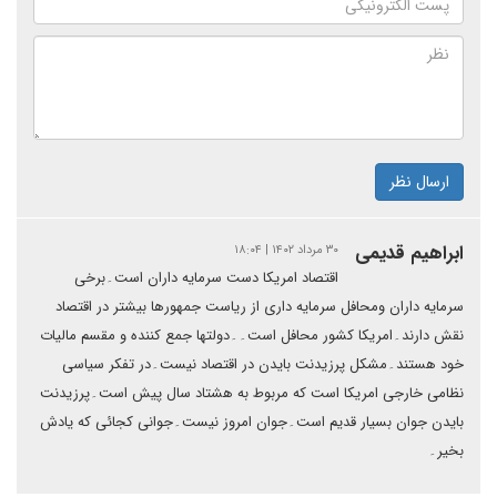
ارسال نظر
ابراهیم قدیمی
۳۰ مرداد ۱۴۰۲ | ۱۸:۰۴
اقتصاد امریکا دست سرمایه داران است۔برخی
سرمایه داران ومحافل سرمایه داری از ریاست جمهورها بیشتر در اقتصاد
نقش دارند۔امریکا کشور محافل است۔۔دولتها جمع کننده و مقسم مالیات
خود هستند۔مشکل پرزیدنت بایدن در اقتصاد نیست۔در تفکر سیاسی
نظامی خارجی امریکا است که مربوط به هشتاد سال پیش است۔پرزیدنت
بایدن جوان بسیار قدیم است۔جوان امروز نیست۔جوانی کجائی که یادش
بخیر۔