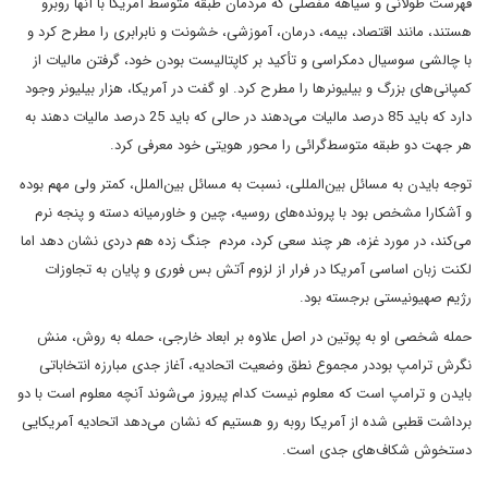
فهرست طولانی و سیاهه مفصلی که مردمان طبقه متوسط آمریکا با آنها روبرو
هستند، مانند اقتصاد، بیمه، درمان، آموزشی، خشونت و نابرابری را مطرح کرد و
با چالشی سوسیال دمکراسی و تأکید بر کاپتالیست بودن خود، گرفتن مالیات از
کمپانی‌های بزرگ و بیلیونرها را مطرح کرد. او گفت در آمریکا، هزار بیلیونر وجود
دارد که باید 85 درصد مالیات می‌دهند در حالی که باید 25 درصد مالیات دهند به
هر جهت دو طبقه متوسط‌‌گرائی را محور هویتی خود معرفی کرد.
توجه بایدن به مسائل بین‌المللی، نسبت به مسائل بین‌الملل، کمتر ولی مهم بوده
و آشکارا مشخص بود با پرونده‌های روسیه، چین و خاورمیانه دسته و پنجه نرم
می‌کند، در مورد غزه، هر چند سعی کرد، مردم جنگ زده هم دردی نشان دهد اما
لکنت زبان اساسی آمریکا در فرار از لزوم آتش بس فوری و پایان به تجاوزات
رژیم صهیونیستی برجسته بود.
حمله شخصی او به پوتین در اصل علاوه بر ابعاد خارجی، حمله به روش، منش
نگرش ترامپ بوددر مجموع نطق وضعیت اتحادیه، آغاز جدی مبارزه انتخاباتی
بایدن و ترامپ است که معلوم نیست کدام پیروز می‌شوند آنچه معلوم است با دو
برداشت قطبی شده از آمریکا روبه رو هستیم که نشان می‌دهد اتحادیه‌ آمریکایی
دستخوش شکاف‌های جدی است.