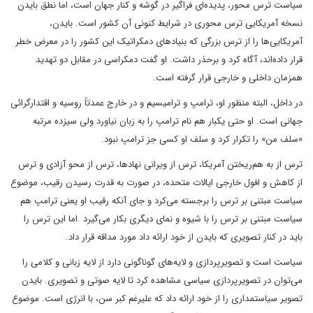
سیاست ترس محور، پدیده‌ای فراگیر در گوشه و کنار جهان است، اما نطق بایدن
نسخه آمریکایی ترس محوری در شرایط کنونی آن کشور است. بایدن،
آمریکایی‌ها را از ترس بزرگی که بنیاد‌های دمکراتیک این کشور را در معرض خطر
قرار داده‌اند، آگاه کرد و برحذر داشت. او گفت دمکراسی در مقابل دو تهدید
همزمان داخلی و خارجی قرار گرفته است.
در داخل، البته منظور او، ترامپ و ترامیسیم و در خارج عمدتاً روسیه و اقتدارگرائی
جهانی است. او حتی یکبار هم نام ترامپ را به زبان نیاورد ولی سیزده مرتبه
«سلف من» را تکرار کرد و سلف او کسی جز ترامپ نبود.
ترس از به هم‌ریختن آمریکا، ترس از ویرانی‌ نهادها، ترس از محو آزادی و ترس
از کاهش و افول خارجی ایالات متحده، در صورت به قدرت رسیدن رقیب، موضوع
سیاست مبتنی بر ترس را برجسته می‌کرد و جای آنکه رقیب او یعنی ترامپ هم
سیاست مبتنی بر ترس را با شیوه و نمای دیگری بکار می‌گیرد .اما این ترس را
باید در کنار تصویری که بایدن از خود ارائه داد مورد مداقه قرار داد.
سیاست است و تصویرپردازی و لایه‌های گوناگونی دارد از لایه زبانی و کلامی را
می‌توان در تصویرپردازی سیاسی مشاهده کرد تا لایه صوتی و تصویری. بایدن
تصویر سیاستمداری را از خود ارائه داد که علیرغم کبر سن، با انرژی است. موضوع