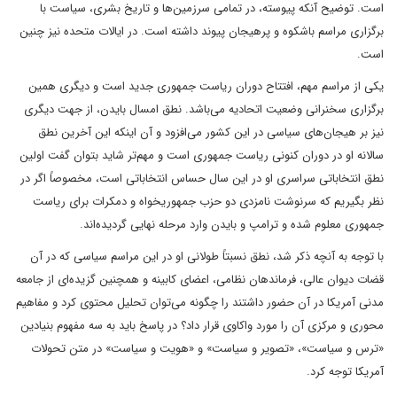
است. توضیح آنکه پیوسته، در تمامی سرزمین‌ها و تاریخ بشری، سیاست با
برگزاری مراسم باشکوه و پرهیجان پیوند داشته است. در ایالات متحده نیز چنین
است.
یکی از مراسم مهم، افتتاح دوران ریاست جمهوری جدید است و دیگری همین
برگزاری سخنرانی وضعیت اتحادیه می‌باشد. نطق امسال بایدن، از جهت دیگری
نیز بر هیجان‌های سیاسی در این کشور می‌افزود و آن اینکه این آخرین نطق
سالانه او در دوران کنونی ریاست جمهوری است و مهم‌تر شاید بتوان گفت اولین
نطق انتخاباتی سراسری او در این سال حساس انتخاباتی است، مخصوصاً اگر در
نظر بگیریم که سرنوشت نامزدی دو حزب جمهوریخواه و دمکرات برای ریاست
جمهوری معلوم شده و ترامپ و بایدن وارد مرحله نهایی گردیده‌اند.
با توجه به آنچه ذکر شد، نطق نسبتاً طولانی او در این مراسم سیاسی که در آن
قضات دیوان عالی، فرماندهان نظامی، اعضای کابینه و همچنین گزیده‌‌‌ای از جامعه
مدنی آمریکا در آن حضور داشتند را چگونه می‌توان تحلیل محتوی کرد و مفاهیم
محوری و مرکزی آن را مورد واکاوی قرار داد؟ در پاسخ باید به سه مفهوم بنیادین
«ترس و سیاست»، «تصویر و سیاست» و «هویت و سیاست» در متن تحولات
آمریکا توجه کرد.