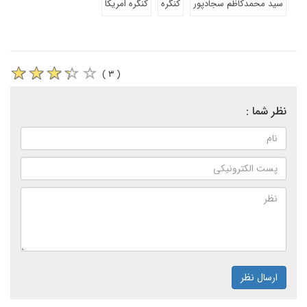
سید محمدکاظم سجادپور
کنگره
کنگره امریکا
( ۳ )
نظر شما :
ارسال نظر