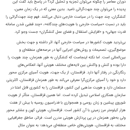
دوران معاصر را چگونه می‌توان تجزیه و تحلیل کرد؟ در پاسخ باید گفت این
پدیده را می‌توان چند جهت‌گرائی نامید. بدین معنی که در یک زمان معین،
کنشگران، چند جهت را در سیاست خارجی دنبال می‌کنند. فهم چند جهت‌گرائی را
باید در نسبت «سیاست خارجی با هویت‌های چندگانه»، «چند قطبی شدن سامانه
قدرت جهانی» و «افزایش استقلال و فضای عمل کنشگران» جست وجو کرد.
بی‌تردید هویت کشورها در سیاست خارجی آنها، اثر داشته و جهت بخش
موضع‌گیری، تصمیمات و روش‌های اجرایی آنها در عرصه‌های منطقه‌ای و
بین‌المللی است. اما نکته اینجاست که کنشگران به طور همزمان، چند هویت را
دارا بوده و کنش و واکنش‌ بین لایه‌های مختلف هویتی آنها، انعکاس‌های
رنگارنگی در رفتار آنها دارد. قزاقستان، از یک جهت، هویت آسیای مرکزی محور
دارد و خود را آسیای مرکزی‌گرا معرفی می‌کند به طور همزمان قزاقستان، اکثریتی
مسلمان دارد و هویت مذهبی این کشور، قزاقستان را به کشوری قابل اعتنا در
سازمان همکاری اسلامی تبدیل کرده است. اما همین قزاقستان، متأثر از هویت
شوروی پیشین و زبان روسی و همجواری با فدراسیون روسیه با بیش از هفت
هزار کیلومتر مرز زمینی با آن کشور است. قزاقستان، هویتی کهن و عشایر محور
ولی به‌طور همزمان در پی پردازش هویتی مدرن است. فراتر، مناطق جغرافیایی
مختلف به قزاقستان، هویتی‌های خاص منطقه‌ای می‌دهد؛ به عنوان مثال