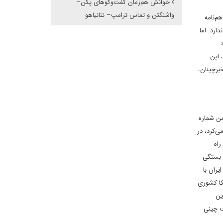
خوانش هم‌زمان گفت‌وگوهای پکن–
واشنگتن و تماس ترامپ– نتانیاهو
 چین را ترسیم می‎کند. کلیات این تفاهم‌نامه
 ندارد. اما
.
 این
برچینان،
من شماره
ی‌کرد، در
راه
ن بستگی
یران با
یکا کشوری
ین
رف چینی