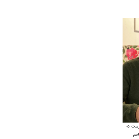
درست که
اهم