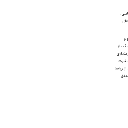
اسی،
های
و و
انه از
ومتداری
تثبیت
از روابط
تحقق