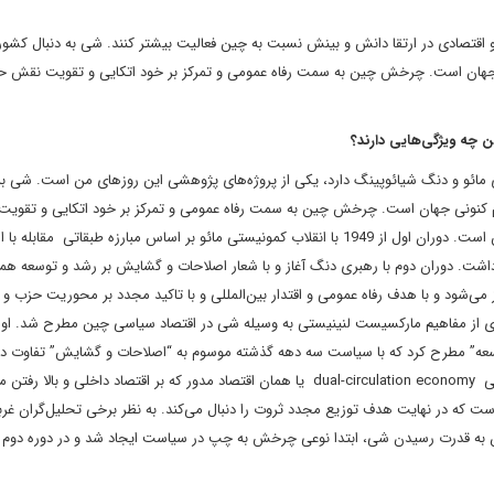
و اقتصادی در ارتقا دانش و بینش نسبت به چین فعالیت بیشتر کنند. شی به دنبال کشو
نی جهان است. چرخش چین به سمت رفاه عمومی و تمرکز بر خود اتکایی و تقویت نقش ح
 چه ویژگی‌هایی دارند؟
ی مائو و دنگ شیائوپینگ دارد، یکی از پروژه‌های پژوهشی این روزهای من است. شی به
ظام کنونی جهان است. چرخش چین به سمت رفاه عمومی و تمرکز بر خود اتکایی و تقوی
حزب و دولت معرف دوران سوم تغییرات در نظام سوسیالیستی چین است. دوران اول از 1949 با انقلاب کمونیستی مائو بر اساس مبارزه طبقاتی مقا
 پایان انقلاب فرهنگی و درگذشت مائو (1967) ادامه داشت. دوران دوم با رهبری دنگ آغاز و با شعار اصلاحات و گشایش بر رشد و توسعه
هبری شی جین پینگ آغاز می‌شود و با هدف رفاه عمومی و اقتدار بین‌المللی و با تاکید مجدد بر محوریت حزب 
از کنگره 19 حزب کمونیست در سال 2017، مجموعه‌ای از مفاهیم مارکسیست لنینیستی به وسیله شی در اقتصاد سیاسی چین مطرح شد. او
عه” مطرح کرد که با سیاست سه دهه گذشته موسوم به “اصلاحات و گشایش” تفاوت د
زمان با این مفهوم جدید توسعه، دو مفهوم اصلی دیگر ابداع شد یکی dual-circulation economy یا همان اقتصاد مدور که بر اقتصاد داخلی و
ست که در نهایت هدف توزیع مجدد ثروت را دنبال می‌کند. به نظر برخی تحلیل‌گران غرب
Asian Soc (جامعه آسیایی) از زمان به قدرت رسیدن شی، ابتدا نوعی چرخش به چپ در سیاست ایجاد شد و در دوره د