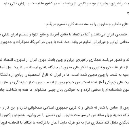
 راهبردی برخوردار بوده و تابعی از روابط با سایر کشورها نیست و ارزش ذاتی دارد.
ای داخلی و خارجی را به سه دسته کلی تقسیم می‌کنم:
صادی ایران می‌دانند و آنرا در تضاد با منافع آمریکا و مانع انزوا و تسلیم ایران تلقی م
اشخاص ایرانی و غیرایرانی تداوم می‌یابد. مخالفت با چین در آمریکا، دموکرات و جمهوری
 تصور می‌کنند همکاری راهبردی ایران و چین باعث دوری ایران از فناوری، اقتصاد تو
 از نظر اقتصادی و فناوری و دانش‌های مدرن در جایگاه بلندی ایستاده و شریک اول تج
وسیه به شدت با چین عجین شده است. ما در ایران نه فارغ التحصیلان زیادی از دانشگاه
الیت‌های کوچکی آغاز شده است. من خودم پس از اتمام ماموریت از نمایندگی در سازمان
ون شناسنامه‌ام را مخفی کرده و به خواندن زبان چینی مشغولم! ما همه به شناخت جا
دی از اساس با شعار نه شرقی و نه غربی جمهوری اسلامی همخوانی ندارد و این کار ر
م که تجربه چهل ساله من در سیاست خارجی این تفسیر را نمی‌پذیرد. همچنین اکنون ایر
ان دنبال کند همکاری نیاز به دو طرف دارد، آلمان یا فرانسه یا ایتالیا یا اتحادیه اروپا 