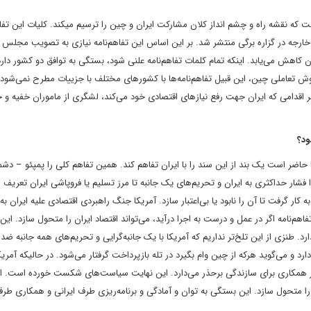
تفاهم‌نامه 25 ساله نه قرارداد است نه عهدنامه، بلکه تفاهمی کلی است که نقشه راه و چشم انداز کلان مشارکت ایران و
روردین 1400، از سوی وزارت امور خارجه در گزاره برگی منتشر شد. بر این اساس این تفاهم‌نامه نیازی به تصویب مجلس
اهش می‌یابد. اینکه تمام کلمات تفاهم‌نامه علنی شود، بستگی به توافق دو کشور دارد
روش تعاملی چین، این قبیل تفاهم‌نامه‌ها با کشورهای مختلف با جزییات مطرح نمی‌شود،
قدامی که ایران جهت رفع نیازهای اقتصادی خود می‌کند، لشگری از ماموران خفیه و خ
ود؟
 حاضر است یک بند از این سند را با ایران تفاهم کند. همین تفاهم کلی را پمپئو – دش
فشار حداکثری به ایران و تحریم‌های یک جانبه تا مرز تسلیم یا فروپاشی ایران تعریف م
ار گرفت تا آن را نابود یا بی‌اعتبار سازد. آمریکا جنگ راهبردی اقتصادی علیه ایران به 
فاهم‌نامه اگر در عمل و درست به اجرا درآید، می‌تواند اقتصاد ایران را متحول سازد. ای
. طنزی از این تلخ‌تر نداریم که آمریکا با یک جانبه‌گرایی و تحریم‌های همه جانبه ضد ا
دارد و می‌گوید هرکه از چین وام بگیرد در تله بازپرداخت گرفتار می‌شود. در حالیکه آمر
از همکاری برای سازندگی برحذر می‌دارد. این نهایت سیاست‌های شکست خورده است. ا
ان را متحول سازد. این بستگی به توان و آمادگی و برنامه‌ریزی طرف ایرانی و همکاری ط