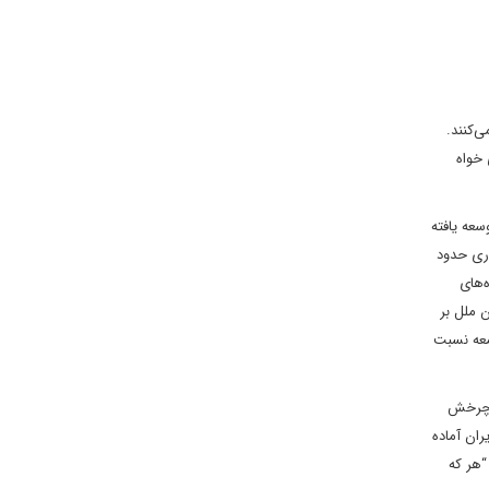
ی‌کنند.
 خواه
سعه یافته
اری حدود
‌های
 ملل بر
معه نسبت
ا چرخش
ان آماده
“هر که