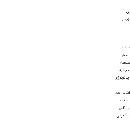
ری
زب و
 دنبال
ت نقش
بله با استعمار
 همه جانبه
و ایدئولوژی
اشت. هم
 بالا رفتن مصرف به
ی نظیر
وم حکمرانی