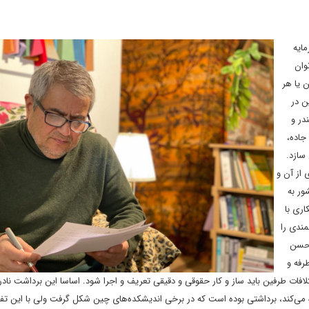
ایه
وان
ن یا هر
ن در
در و
جاده،
 سازد.
 از آن و
ور به
اری با
ندی را
 حسن
رفه و
تلافات طرفین باید ساز و کار حقوقی و دقیقی تعریف و اجرا شود. اساسا این برداشت نا
ه می‌کند، برداشتی بوده است که در برخی اندیشکده‌های چین شکل گرفت ولی با این تف